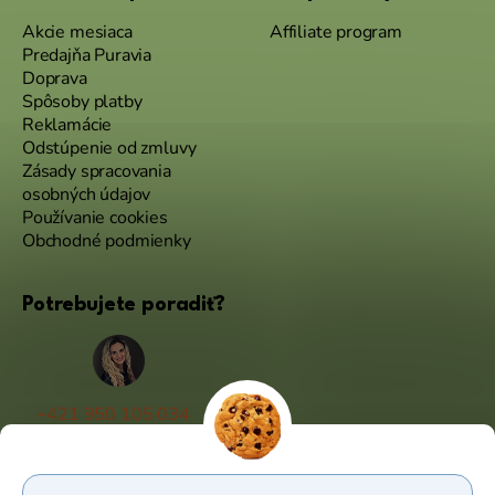
Akcie mesiaca
Affiliate program
Predajňa Puravia
Doprava
Spôsoby platby
Reklamácie
Odstúpenie od zmluvy
Zásady spracovania
osobných údajov
Používanie cookies
Obchodné podmienky
Potrebujete poradiť?
+421 950 105 034
(Po - Pá 9:00 - 17:00)
info@puravia.sk