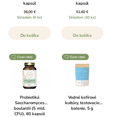
kapsúl
kapsúl
a obranyschopnosť tela, hormonálny systém, duševnú
rovnováhu, kvalitný spánok, funkčnosť nervového
36,00 €
51,60 €
systému, výkonnosť a energiu aj zdravie a vzhľad kože.
Skladom
(6 ks)
Skladom
(10 ks)
Ako mikroflóru podporiť a ktoré bylinky, vitamíny,
probiotiká či doplnky sú vhodné na jej obnovenie? To
Do košíka
Do košíka
sa dočítate v druhej časti tohto článku na konci tejto
stránky alebo
kliknutím tu
.
clean label
clean label
Probiotiká
Vodné kefírové
Saccharomyces
kultúry, testovacie
boulardii (5 mld.
balenie, 5 g
CFU), 60 kapsúl