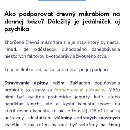
Ako podporovať črevný mikróbiom na
dennej báze? Dôležitý je jedálniček aj
psychika
Zhoršená črevná mikroflóra nie je stav, ktorý by nastal
ihneď. Ide o dôsledok dlhodobého zanedbávania
niektorých faktorov životosprávy a životného štýlu.
Tu je niekoľko rád, na čo sa zamerať pri jej podpore:
Stravovanie a pitný režim:
Základom doplňovania
probiotík zo stravy sú
fermentované potraviny
. Môžu
nimi byť kvalitné probiotické jogurty, kefír, alebo
napríklad kimchi, ale aj kyslá kapusta (pozor na
sterilizovanú kapustu, to nie je to isté). Dôležité sú aj
potraviny s dostatkom
vlákniny
a
zdravých mastných
kyselín
. Pitný režim by mal byť založený
na čistej