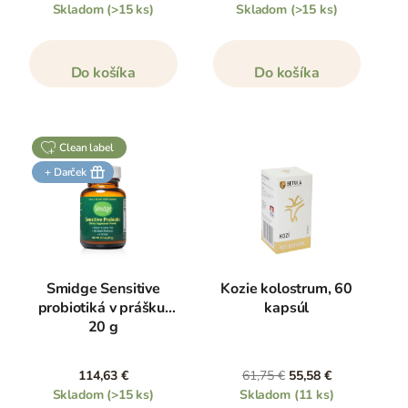
Skladom
(>15 ks)
Skladom
(>15 ks)
Do košíka
Do košíka
clean label
+ Darček
Smidge Sensitive
Kozie kolostrum, 60
probiotiká v prášku,
kapsúl
20 g
114,63 €
61,75 €
55,58 €
Skladom
(>15 ks)
Skladom
(11 ks)