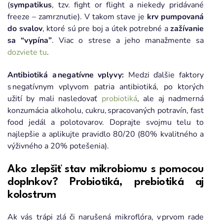
(
sympatikus
, tzv. fight or flight a niekedy pridávané
freeze – zamrznutie). V takom stave je
krv pumpovaná
do svalov
, ktoré sú pre boj a útek potrebné a
zažívanie
sa “vypína”
. Viac o strese a jeho manažmente sa
dozviete tu
.
Antibiotiká a negatívne vplyvy:
Medzi ďalšie faktory
s negatívnym vplyvom patria antibiotiká, po ktorých
užití by mali nasledovať
probiotiká
, ale aj nadmerná
konzumácia alkoholu, cukru, spracovaných potravín, fast
food jedál a polotovarov. Doprajte svojmu telu to
najlepšie a aplikujte pravidlo 80/20 (80% kvalitného a
výživného a 20% potešenia).
Ako zlepšiť stav mikrobiomu s pomocou
doplnkov? Probiotiká, prebiotiká aj
kolostrum
Ak vás trápi zlá či narušená mikroflóra, v prvom rade