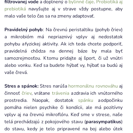
filtrovanej vode
a doplnený o
bylinné čaje
.
Probiotiká aj
prebiotiká
navyšujte aj v strave vždy postupne, aby
malo vaše telo čas sa na zmeny adaptovať.
Pravidelný pohyb
: Na črevnú peristaltiku (pohyb čriev)
a mikrobióm má nepriaznivý vplyv aj nedostatok
pohybu a fyzickej aktivity. Ak ich teda chcete podporiť,
pravidelná chôdza na dennej báze by mala byť
samozrejmosťou. K tomu pridajte aj šport, či už vnútri
alebo vonku. Keď sa budete hýbať vy, hýbať sa budú aj
vaše črevá.
Stres a spánok:
Stres narúša
hormonálnu rovnováhu
aj
činnosť
čriev
, vrátane
trávenia
a zdravia ich vnútorného
prostredia. Naopak, dostatok
spánku
a odpočinku
pomáha nielen psychike či kondícii, ale má pozitívny
vplyv aj na črevnú mikroflóru. Keď sme v strese, naše
telá prechádzajú z pokojového stavu (
parasympatikus
)
do stavu, kedy je telo pripravené na boj alebo útek