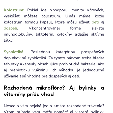
Kolostrum:
Pokiaľ ide o podporu imunity v črevách,
vyskúšať môžete colostrum. U nás máme kozie
kolostrum formou kapsúl, ktoré môžu užívať
deti
aj
dospelí
. V koncentrovanej forme získate
imunoglobulíny, laktoferín, cytokíny a ďalšie aktívne
látky.
Synbiotiká:
Poslednou kategóriou prospešných
doplnkov sú synbiotiká. Za týmto názvom treba hľadať
tabletky a kapsuly obsahujúce probiotické baktérie, ako
aj prebiotickú vlákninu. Ich výhodou je jednoduché
užívanie a sú vhodné pre dospelých aj deti.
Rozhodená mikroflóra? Aj bylinky a
vitamíny prídu vhod
Nesadlo vám nejaké jedlo a máte rozhodené trávenie?
V tom prípade vám môžu pomôcť aj viaceré bylinky,