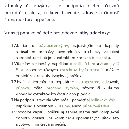
vitamíny či enzýmy. Tie podporia nielen črevnú
mikroflóru, ale aj celkovo trávenie, zdravie a činnosť
čriev, niektoré aj pečene.
V našej ponuke nájdete nasledovné látky a doplnky:
Ak ide o
tráviace enzýmy
, najčastejšie sú kapsuly
s obsahom proteázy, hemicelulázy a celulázy v spojení
s probiotikami, olejmi a extraktom z hrozna či cesnaku.
Vitamíny a minerály, napríklad
draslík
,
železo
a
vitamíny C
či
A
v podobe rôznych
extraktov bylín a rastlín
môžete
doplniť cez kapsuly, kvapky aj prášok.
Z bylín a korenín sú populárne
ostropestrec
, olivovník,
púpava
, mäta,
oregano
,
tymián
, zázvor či kurkuma
v podobe extraktov ich častí alebo plodov.
Na podporu trávenia vám môžu pomôcť aj
bylinkové čaje
–
napríklad s obsahom
kurkumy
, alebo
púpavová káva
.
V podobe kapsúl, prášku aj tabliet máme tiež komplexné
doplnky obsahujúce kombinácie spomínaných látok a to
s vplyvom na črevá aj pečeň.