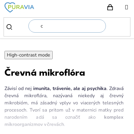
Prejsť
na
NÁKUPN
obsah
High-contrast mode
Črevná mikroflóra
Závisí od nej
imunita, trávenie, ale aj psychika
. Zdravá
črevná mikroflóra, nazývaná niekedy aj črevný
mikrobióm, má zásadný vplyv vo viacerých telesných
procesoch. Tvorí sa pritom už v maternici matky pred
narodením a dá sa označiť ako
komplex
mikroorganizmov v črevách
.