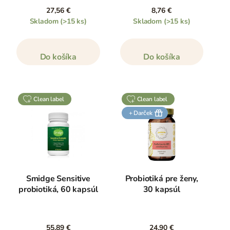
27,56 €
8,76 €
Skladom
(>15 ks)
Skladom
(>15 ks)
Do košíka
Do košíka
clean label
clean label
+ Darček
Smidge Sensitive
Probiotiká pre ženy,
probiotiká, 60 kapsúl
30 kapsúl
55,89 €
24,90 €