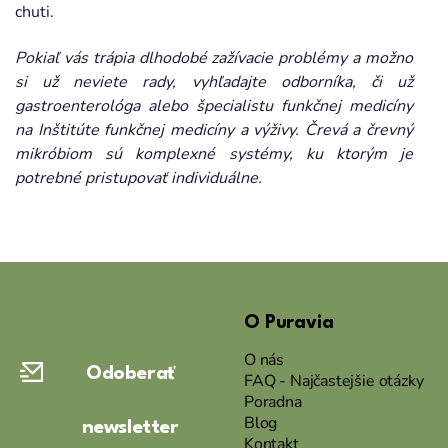
chuti.
Pokiaľ vás trápia dlhodobé zažívacie problémy a možno
si už neviete rady, vyhľadajte odborníka, či už
gastroenterológa alebo špecialistu funkčnej medicíny
na Inštitúte funkčnej medicíny a výživy. Črevá a črevný
mikróbiom sú komplexné systémy, ku ktorým je
potrebné pristupovať individuálne.
Z
á
O Puravia
p
ä
O nás
Odoberať
t
FAQ - Najčastejšie otázky
Poradna
i
Blog
newsletter
e
Kontakt