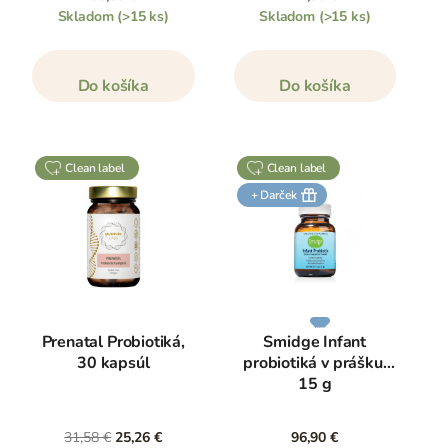
Skladom
(>15 ks)
Skladom
(>15 ks)
Do košíka
Do košíka
clean label
clean label
+ Darček
Prenatal Probiotiká,
Smidge Infant
30 kapsúl
probiotiká v prášku,
15 g
31,58 €
25,26 €
96,90 €