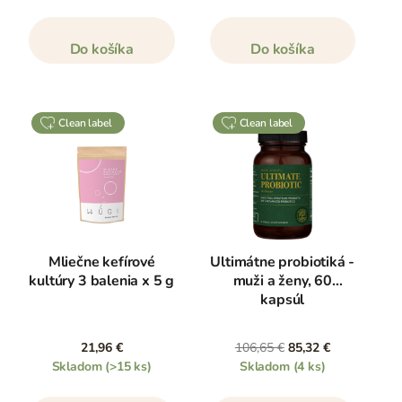
Do košíka
Do košíka
clean label
clean label
Mliečne kefírové
Ultimátne probiotiká -
kultúry 3 balenia x 5 g
muži a ženy, 60
kapsúl
21,96 €
106,65 €
85,32 €
Skladom
(>15 ks)
Skladom
(4 ks)