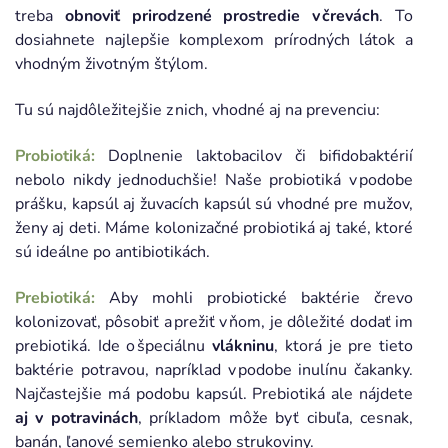
treba
obnoviť prirodzené prostredie v črevách
. To
dosiahnete najlepšie komplexom prírodných látok a
vhodným životným štýlom.
Tu sú najdôležitejšie z nich, vhodné aj na prevenciu:
Probiotiká:
Doplnenie laktobacilov či bifidobaktérií
nebolo nikdy jednoduchšie! Naše probiotiká v podobe
prášku, kapsúl aj žuvacích kapsúl sú vhodné pre mužov,
ženy aj deti. Máme kolonizačné probiotiká aj také, ktoré
sú ideálne po antibiotikách.
Prebiotiká:
Aby mohli probiotické baktérie črevo
kolonizovať, pôsobiť a prežiť v ňom, je dôležité dodať im
prebiotiká. Ide o špeciálnu
vlákninu
, ktorá je pre tieto
baktérie potravou, napríklad v podobe inulínu čakanky.
Najčastejšie má podobu kapsúl. Prebiotiká ale nájdete
aj v potravinách
, príkladom môže byť cibuľa, cesnak,
banán, ľanové semienko alebo strukoviny.