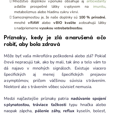
Množstvo doplnkov v ponuke obsahuje aj
antioxidanty
a ďalšie prospešné látky s vplyvom na
imunitu
,
metabolizmus alebo hladinu cukru v krvi.
Samozrejmosťou je, že naše doplnky sú
100 % prírodné
,
mnohé
v RAW
alebo
v BIO kvalite
a obsahujú látky
s nadpriemerne
vysokou vstrebateľnosťou
.
Príznaky, kedy je zlá a narušená a čo
robiť, aby bola zdravá
Môže byť vaša mikroflóra poškodená alebo zlá? Pokiaľ
črevá nepracujú tak, ako by mali, tak áno a telo vám to
dá najavo v mnohých signáloch. Existuje viacero
špecifických aj menej špecifických prejavov
a symptómov, pričom väčšinou súvisia s trávením.
Niektoré ale s trávením vôbec súvisieť nemusia.
Medzi najčastejšie príznaky patria
nadúvanie spojení
s plynatosťou, tráviace ťažkosti
typu hnačka alebo
naopak zápcha,
pálenie záhy, reflux
kyselín, bolesť,