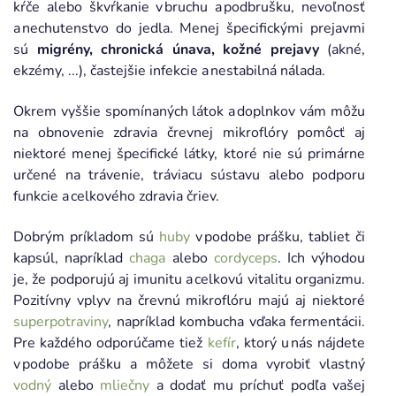
kŕče alebo škvŕkanie v bruchu a podbrušku, nevoľnosť
a nechutenstvo do jedla. Menej špecifickými prejavmi
sú
migrény, chronická únava, kožné prejavy
(akné,
ekzémy, ...), častejšie infekcie a nestabilná nálada.
Okrem vyššie spomínaných látok a doplnkov vám môžu
na obnovenie zdravia črevnej mikroflóry pomôcť aj
niektoré menej špecifické látky, ktoré nie sú primárne
určené na trávenie, tráviacu sústavu alebo podporu
funkcie a celkového zdravia čriev.
Dobrým príkladom sú
huby
v podobe prášku, tabliet či
kapsúl, napríklad
chaga
alebo
cordyceps
. Ich výhodou
je, že podporujú aj imunitu a celkovú vitalitu organizmu.
Pozitívny vplyv na črevnú mikroflóru majú aj niektoré
superpotraviny
, napríklad kombucha vďaka fermentácii.
Pre každého odporúčame tiež
kefír
, ktorý u nás nájdete
v podobe prášku a môžete si doma vyrobiť vlastný
vodný
alebo
mliečny
a dodať mu príchuť podľa vašej