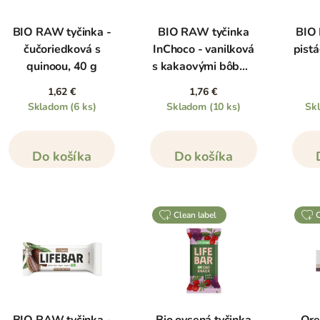
BIO RAW tyčinka -
BIO RAW tyčinka
BIO 
čučoriedková s
InChoco - vanilková
pistá
quinoou, 40 g
s kakaovými bôbmi,
40 g
1,62 €
1,76 €
Skladom
(6 ks)
Skladom
(10 ks)
Sk
Do košíka
Do košíka
clean label