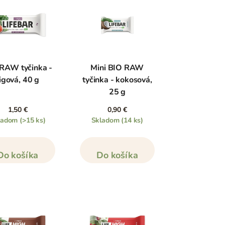
RAW tyčinka -
Mini BIO RAW
igová, 40 g
tyčinka - kokosová,
25 g
1,50 €
0,90 €
ladom
(>15 ks)
Skladom
(14 ks)
Do košíka
Do košíka