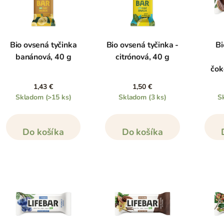
Bio ovsená tyčinka
Bio ovsená tyčinka -
Bi
banánová, 40 g
citrónová, 40 g
čok
1,43 €
1,50 €
Skladom
(>15 ks)
Skladom
(3 ks)
S
Do košíka
Do košíka