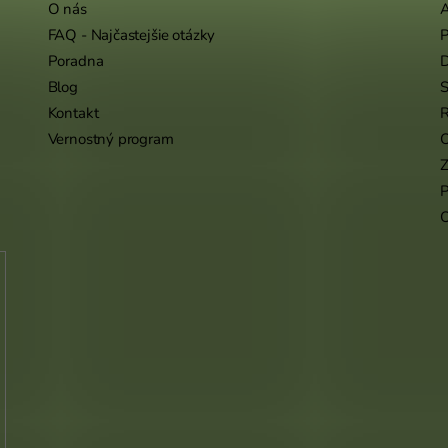
O nás
A
FAQ - Najčastejšie otázky
P
Poradna
Blog
S
Kontakt
R
Vernostný program
O
Z
P