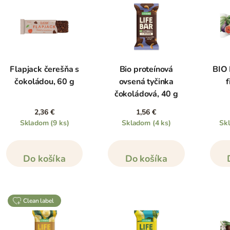
Flapjack čerešňa s
Bio proteínová
BIO 
čokoládou, 60 g
ovsená tyčinka
f
čokoládová, 40 g
2,36 €
1,56 €
Skladom
(9 ks)
Skladom
(4 ks)
Sk
Do košíka
Do košíka
clean label