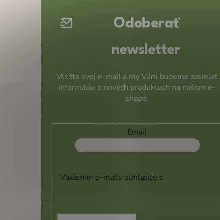
t
Odoberať
i
e
newsletter
Vložte svoj e-mail a my Vám budeme zasielať
informácie o nových produktoch na našom e-
shope.
Email
Vložením e-mailu súhlasíte s
podmienkami
ochrany osobných údajov