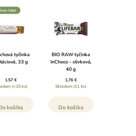
clean label
chová tyčinka
BIO RAW tyčinka
táciová, 33 g
InChoco - slivková,
40 g
1,57 €
1,76 €
ladom
(>15 ks)
Skladom
(11 ks)
Do košíka
Do košíka