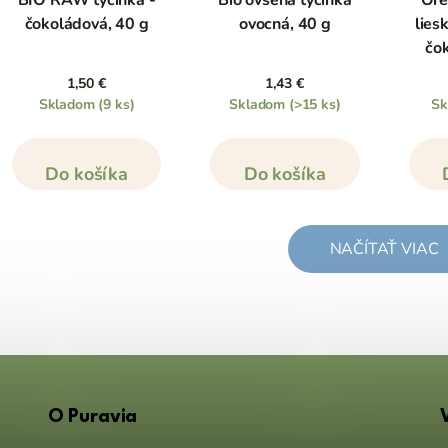
BIO RAW tyčinka -
Bio ovsená tyčinka
Ore
čokoládová, 40 g
ovocná, 40 g
lies
čo
1,50 €
1,43 €
Skladom
(9 ks)
Skladom
(>15 ks)
S
Do košíka
Do košíka
NAČÍTAŤ VIAC
O Puravia