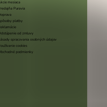
kcie mesiaca
redajňa Puravia
Doprava
pôsoby platby
eklamácie
dstúpenie od zmluvy
ásady spracovania osobných údajov
oužívanie cookies
Obchodné podmienky