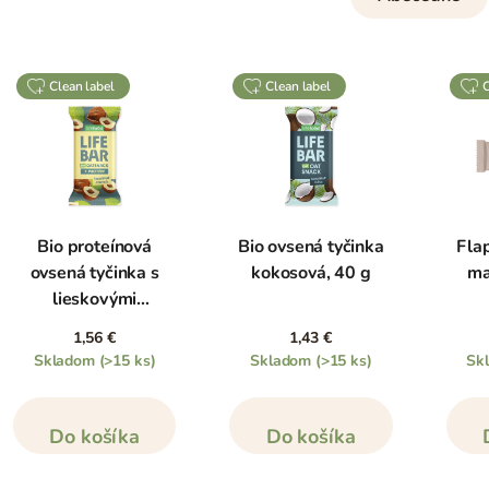
clean label
clean label
Bio proteínová
Bio ovsená tyčinka
Flap
ovsená tyčinka s
kokosová, 40 g
ma
lieskovými
orieškami, 40 g
1,56 €
1,43 €
Skladom
(>15 ks)
Skladom
(>15 ks)
Sk
Do košíka
Do košíka