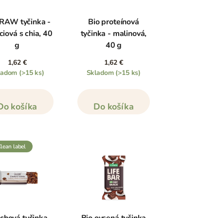
RAW tyčinka -
Bio proteínová
ciová s chia, 40
tyčinka - malinová,
g
40 g
1,62 €
1,62 €
ladom
(>15 ks)
Skladom
(>15 ks)
Do košíka
Do košíka
clean label