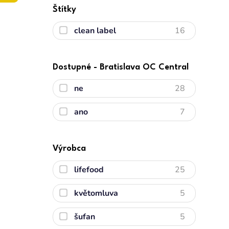
Štítky
clean label
16
Dostupné - Bratislava OC Central
ne
28
ano
7
Výrobca
lifefood
25
květomluva
5
šufan
5