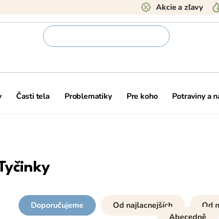
Akcie a zľavy
y
Časti tela
Problematiky
Pre koho
Potraviny a 
Tyčinky
Doporučujeme
Od najlacnejších
Od n
Abecedně