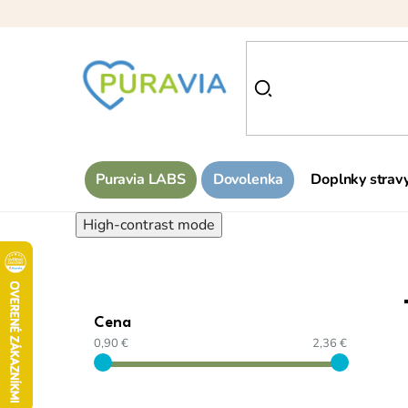
Prejsť
na
obsah
Puravia LABS
Dovolenka
Doplnky strav
High-contrast mode
Cena
0,90 €
2,36 €