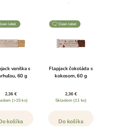
35
položek celkem
clean label
clean label
jack vanilka s
Flapjack čokoláda s
rhuľou, 60 g
kokosom, 60 g
2,36 €
2,36 €
ladom
(>15 ks)
Skladom
(11 ks)
Do košíka
Do košíka