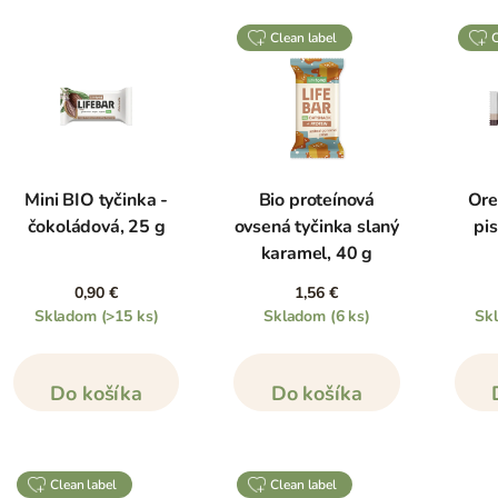
clean label
Mini BIO tyčinka -
Bio proteínová
Ore
čokoládová, 25 g
ovsená tyčinka slaný
pis
karamel, 40 g
0,90 €
1,56 €
Skladom
(>15 ks)
Skladom
(6 ks)
Sk
Do košíka
Do košíka
clean label
clean label