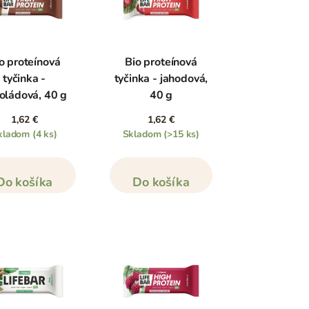
o proteínová
Bio proteínová
tyčinka -
tyčinka - jahodová,
oládová, 40 g
40 g
1,62 €
1,62 €
kladom
(4 ks)
Skladom
(>15 ks)
Do košíka
Do košíka