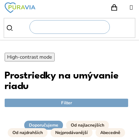
Prejsť
na
NÁKUPN
obsah
High-contrast mode
Prostriedky na umývanie
riadu
Filter
Doporučujeme
Od najlacnejších
Od najdrahších
Nejprodávanější
Abecedně