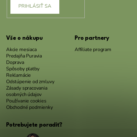
PRIHLÁSIŤ SA
Vše o nákupu
Pro partnery
Akcie mesiaca
Affiliate program
Predajňa Puravia
Doprava
Spôsoby platby
Reklamácie
Odstúpenie od zmluvy
Zásady spracovania
osobných údajov
Používanie cookies
Obchodné podmienky
Potrebujete poradiť?