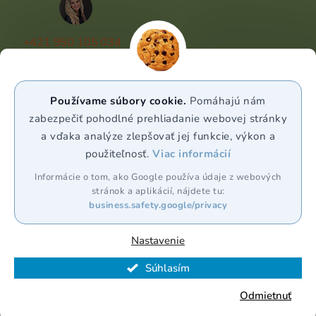
+421 950 105 034
(Po - Pá 9:00 - 17:00)
info@puravia.sk
Používame súbory cookie.
Pomáhajú nám
WhatsApp
zabezpečiť pohodlné prehliadanie webovej stránky
a vďaka analýze zlepšovať jej funkcie, výkon a
použiteľnosť.
Viac informácií
Sledujte nás
Informácie o tom, ako Google používa údaje z webových
stránok a aplikácií, nájdete tu:
business.safety.google/privacy
Nastavenie
Vytvoril Shoptet Premium
Súhlasím
Copyright 2026
Puravia.sk
. Všetky práva vyhradené.
Odmietnuť
Upraviť nastavenie cookies