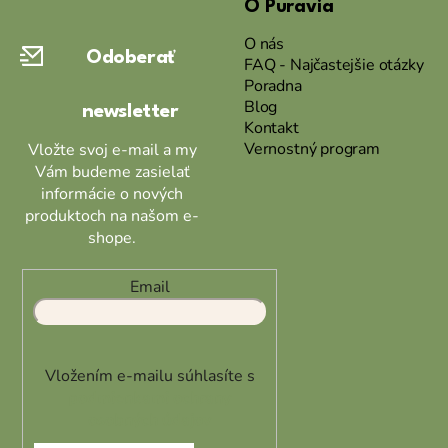
O Puravia
p
ä
O nás
Odoberať
t
FAQ - Najčastejšie otázky
Poradna
i
Blog
newsletter
e
Kontakt
Vernostný program
Vložte svoj e-mail a my
Vám budeme zasielať
informácie o nových
produktoch na našom e-
shope.
Email
Vložením e-mailu súhlasíte s
podmienkami ochrany
osobných údajov