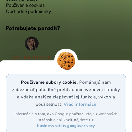
Používanie cookies
Obchodné podmienky
Potrebujete poradiť?
+421 950 105 034
(Po - Pá 9:00 - 17:00)
info@puravia.sk
Používame súbory cookie.
Pomáhajú nám
WhatsApp
zabezpečiť pohodlné prehliadanie webovej stránky
a vďaka analýze zlepšovať jej funkcie, výkon a
použiteľnosť.
Viac informácií
Sledujte nás
Informácie o tom, ako Google používa údaje z webových
stránok a aplikácií, nájdete tu:
business.safety.google/privacy