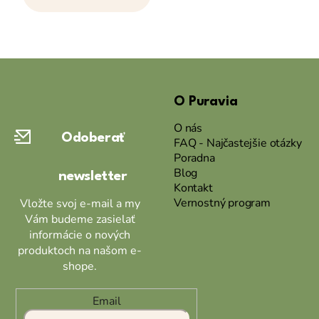
Z
á
O Puravia
p
ä
O nás
Odoberať
t
FAQ - Najčastejšie otázky
Poradna
i
Blog
newsletter
e
Kontakt
Vernostný program
Vložte svoj e-mail a my
Vám budeme zasielať
informácie o nových
produktoch na našom e-
shope.
Email