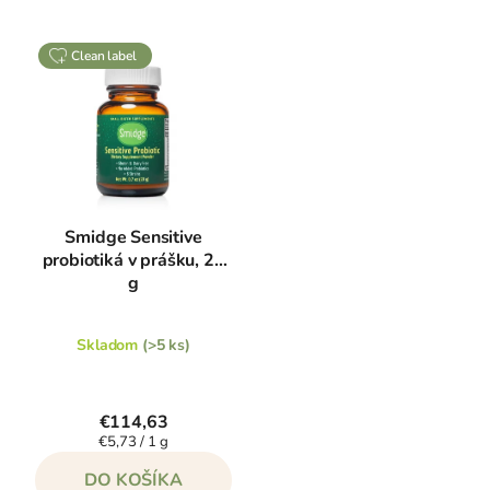
clean label
Smidge Sensitive
probiotiká v prášku, 20
g
Skladom
(>5 ks)
€114,63
Jednotková
€5,73 / 1 g
cena:
DO KOŠÍKA