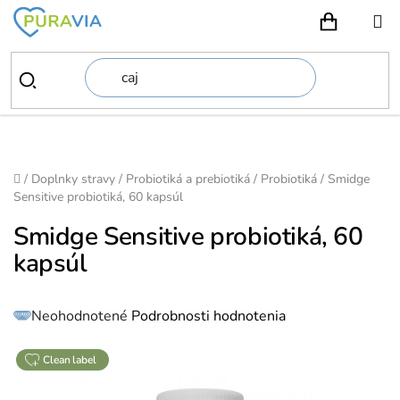
Prejsť
na
NÁKUPN
obsah
Domov
/
Doplnky stravy
/
Probiotiká a prebiotiká
/
Probiotiká
/
Smidge
Sensitive probiotiká, 60 kapsúl
Smidge Sensitive probiotiká, 60
kapsúl
Priemerné
Neohodnotené
Podrobnosti hodnotenia
hodnotenie
produktu
je
0,0
z
clean label
5
hviezdičiek.