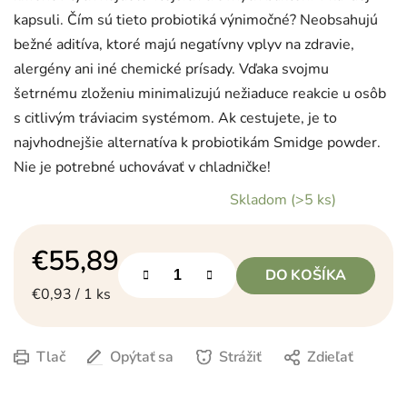
kapsuli. Čím sú tieto probiotiká výnimočné? Neobsahujú
bežné aditíva, ktoré majú negatívny vplyv na zdravie,
alergény ani iné chemické prísady. Vďaka svojmu
šetrnému zloženiu minimalizujú nežiaduce reakcie u osôb
s citlivým tráviacim systémom. Ak cestujete, je to
najvhodnejšie alternatíva k probiotikám Smidge powder.
Nie je potrebné uchovávať v chladničke!
Skladom
(>5 ks)
€55,89
DO KOŠÍKA
Jednotková cena:
€0,93 / 1 ks
Tlač
Opýtať sa
Strážiť
Zdieľať