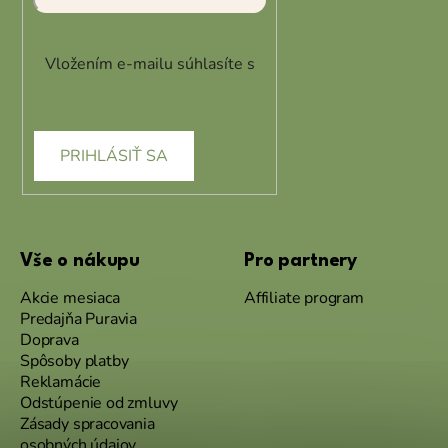
Vložením e-mailu súhlasíte s
podmienkami ochrany
osobných údajov
PRIHLÁSIŤ SA
Vše o nákupu
Pro partnery
Akcie mesiaca
Affiliate program
Predajňa Puravia
Doprava
Spôsoby platby
Reklamácie
Odstúpenie od zmluvy
Zásady spracovania
osobných údajov