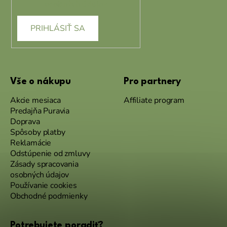
osobných údajov
PRIHLÁSIŤ SA
Vše o nákupu
Pro partnery
Akcie mesiaca
Affiliate program
Predajňa Puravia
Doprava
Spôsoby platby
Reklamácie
Odstúpenie od zmluvy
Zásady spracovania
osobných údajov
Používanie cookies
Obchodné podmienky
Potrebujete poradiť?