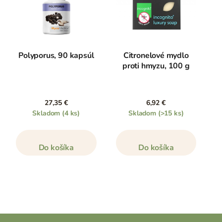
Polyporus, 90 kapsúl
Citronelové mydlo
proti hmyzu, 100 g
27,35 €
6,92 €
Skladom
(4 ks)
Skladom
(>15 ks)
Do košíka
Do košíka
Z