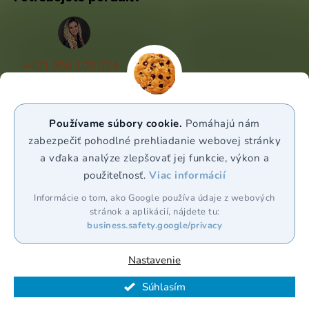
+421 950 105 034
(Po - Pá 9:00 - 17:00)
info@puravia.sk
Používame súbory cookie.
Pomáhajú nám
WhatsApp
zabezpečiť pohodlné prehliadanie webovej stránky
a vďaka analýze zlepšovať jej funkcie, výkon a
použiteľnosť.
Viac informácií
Sledujte nás
Informácie o tom, ako Google používa údaje z webových
stránok a aplikácií, nájdete tu:
business.safety.google/privacy
Nastavenie
Vytvoril Shoptet Premium
Súhlasím
Copyright 2026
Puravia.sk
. Všetky práva vyhradené.