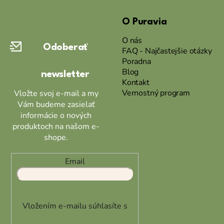
á
O Puravia
p
ä
O nás
Odoberať
t
FAQ - Najčastejšie otázky
Poradna
i
Blog
newsletter
e
Kontakt
Vernostný program
Vložte svoj e-mail a my
Vám budeme zasielať
informácie o nových
produktoch na našom e-
shope.
Email
Vložením e-mailu súhlasíte s
podmienkami ochrany