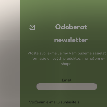
á
p
ä
t
Odoberať
i
e
newsletter
Vložte svoj e-mail a my Vám budeme zasielať
informácie o nových produktoch na našom e-
shope.
Email
Vložením e-mailu súhlasíte s
podmienkami