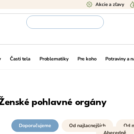
Akcie a zľavy
y
Časti tela
Problematiky
Pre koho
Potraviny a 
Ženské pohlavné orgány
Doporučujeme
Od najlacnejších
Od n
Abecedně