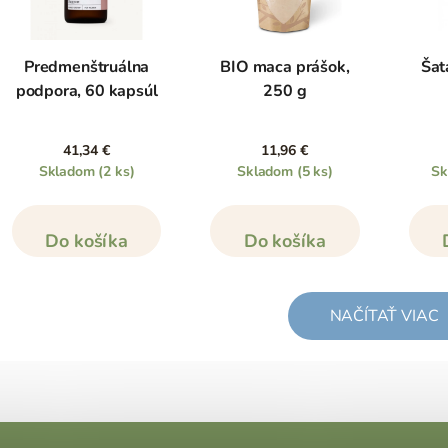
Predmenštruálna
BIO maca prášok,
Šat
podpora, 60 kapsúl
250 g
41,34 €
11,96 €
Skladom
(2 ks)
Skladom
(5 ks)
S
Do košíka
Do košíka
NAČÍTAŤ VIAC