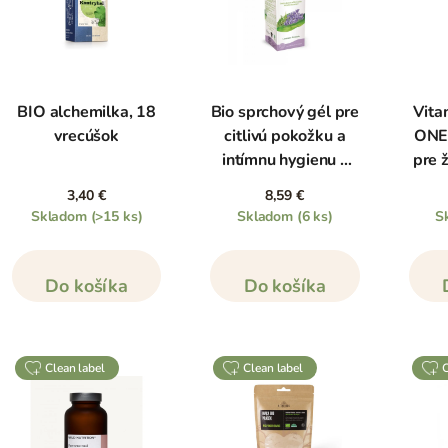
BIO alchemilka, 18
Bio sprchový gél pre
Vita
vrecúšok
citlivú pokožku a
ONE 
intímnu hygienu s
pre 
levanduľou, 250 ml
3,40 €
8,59 €
Skladom
(>15 ks)
Skladom
(6 ks)
S
Do košíka
Do košíka
clean label
clean label