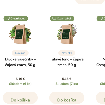
clean label
clean label
Novinka
Novinka
Divoké vaječníky –
Túlavé lono – čajová
M
čajová zmes, 50 g
zmes, 50 g
Comp
5,16 €
5,16 €
Skladom
(6 ks)
Skladom
(7 ks)
Sk
Do košíka
Do košíka