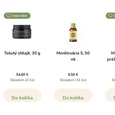
clean label
Tekutý shilajit, 30 g
Menštruácia S, 50
M
ml
prá
54,60 €
6,50 €
Skladom
(2 ks)
Skladom
(11 ks)
S
Do košíka
Do košíka