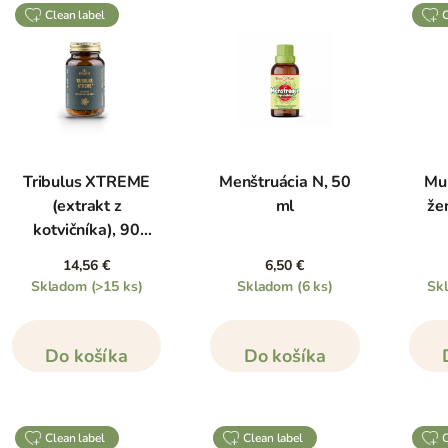
clean label
Tribulus XTREME
Menštruácia N, 50
Mul
(extrakt z
ml
že
kotvičníka), 90
kapsúl
14,56 €
6,50 €
Skladom
(>15 ks)
Skladom
(6 ks)
Sk
Do košíka
Do košíka
clean label
clean label