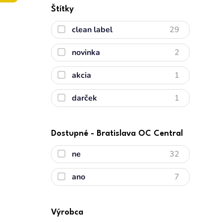
Štítky
clean label
29
novinka
2
akcia
1
darček
1
Dostupné - Bratislava OC Central
ne
32
ano
7
Výrobca