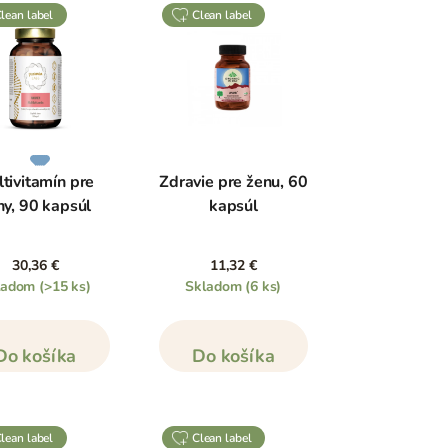
clean label
clean label
tivitamín pre
Zdravie pre ženu, 60
ny, 90 kapsúl
kapsúl
30,36 €
11,32 €
ladom
(>15 ks)
Skladom
(6 ks)
Do košíka
Do košíka
clean label
clean label