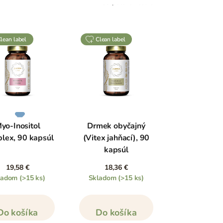
39
položek celkem
clean label
clean label
yo-Inositol
Drmek obyčajný
lex, 90 kapsúl
(Vitex jahňací), 90
kapsúl
19,58 €
18,36 €
ladom
(>15 ks)
Skladom
(>15 ks)
Do košíka
Do košíka