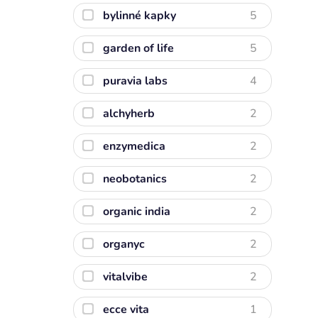
bylinné kapky
5
garden of life
5
puravia labs
4
alchyherb
2
enzymedica
2
neobotanics
2
organic india
2
organyc
2
vitalvibe
2
ecce vita
1