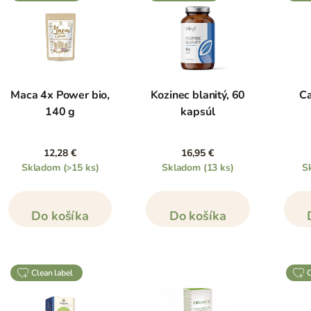
Maca 4x Power bio,
Kozinec blanitý, 60
Ca
140 g
kapsúl
12,28 €
16,95 €
Skladom
(>15 ks)
Skladom
(13 ks)
S
Do košíka
Do košíka
clean label