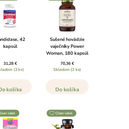
ndidase, 42
Sušené hovädzie
kapsúl
vaječníky Power
Woman, 180 kapsúl
31,28 €
70,36 €
kladom
(3 ks)
Skladom
(2 ks)
Do košíka
Do košíka
clean label
clean label