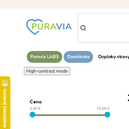
Prejsť
na
obsah
Puravia LABS
Dovolenka
Doplnky strav
High-contrast mode
Cena
3,40 €
75,00 €