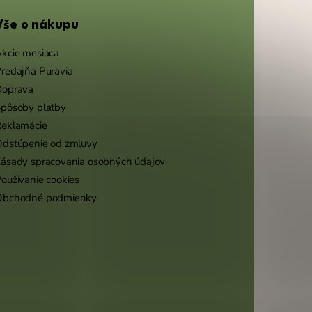
Vše o nákupu
kcie mesiaca
redajňa Puravia
Doprava
pôsoby platby
eklamácie
dstúpenie od zmluvy
ásady spracovania osobných údajov
oužívanie cookies
Obchodné podmienky