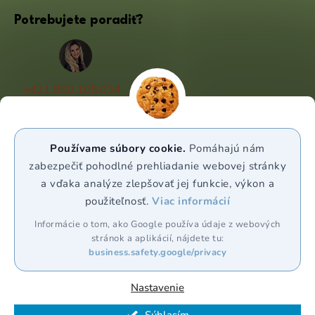
Potrebujete poradiť?
+421 950 105 034
(Po - Pá 9:00 - 17:00)
info@puravia.sk
Používame súbory cookie.
Pomáhajú nám
WhatsApp
zabezpečiť pohodlné prehliadanie webovej stránky
a vďaka analýze zlepšovať jej funkcie, výkon a
použiteľnosť.
Viac informácií
Sledujte nás
Informácie o tom, ako Google používa údaje z webových
stránok a aplikácií, nájdete tu:
business.safety.google/privacy
Nastavenie
Vytvoril Shoptet Premium