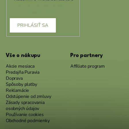
podmienkami ochrany
osobných údajov
PRIHLÁSIŤ SA
Vše o nákupu
Pro partnery
Akcie mesiaca
Affiliate program
Predajňa Puravia
Doprava
Spôsoby platby
Reklamácie
Odstúpenie od zmluvy
Zásady spracovania
osobných údajov
Používanie cookies
Obchodné podmienky