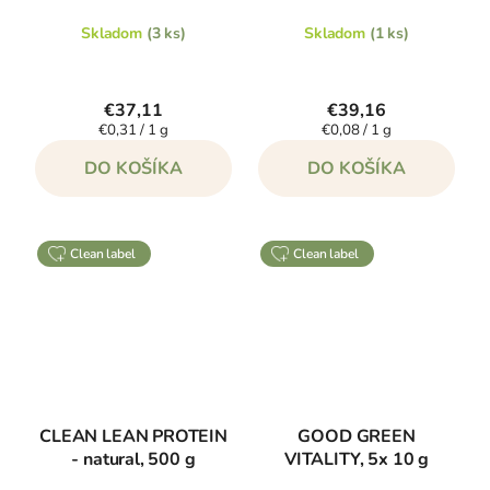
Skladom
(3 ks)
Skladom
(1 ks)
€37,11
€39,16
Jednotková
Jednotková
€0,31 / 1 g
€0,08 / 1 g
cena:
cena:
DO KOŠÍKA
DO KOŠÍKA
clean label
clean label
CLEAN LEAN PROTEIN
GOOD GREEN
- natural, 500 g
VITALITY, 5x 10 g