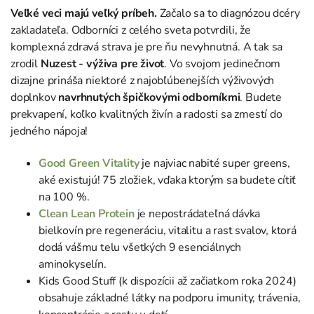
Veľké veci majú veľký príbeh.
Začalo sa to diagnózou dcéry
zakladateľa. Odborníci z celého sveta potvrdili, že
komplexná zdravá strava je pre ňu nevyhnutná. A tak sa
zrodil
Nuzest - výživa pre život
. Vo svojom jedinečnom
dizajne prináša niektoré z najobľúbenejších výživových
doplnkov
navrhnutých špičkovými odborníkmi
. Budete
prekvapení, koľko kvalitných živín a radosti sa zmestí do
jedného nápoja!
Good Green Vitality
je najviac nabité super greens,
aké existujú! 75 zložiek, vďaka ktorým sa budete cítiť
na 100 %.
Clean Lean Protein
je nepostrádateľná dávka
bielkovín pre regeneráciu, vitalitu a rast svalov, ktorá
dodá vášmu telu všetkých 9 esenciálnych
aminokyselín.
Kids Good Stuff (k dispozícii až začiatkom roka 2024)
obsahuje základné látky na podporu imunity, trávenia,