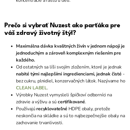
koncentrácie a rastu u detí.
Prečo si vybrať Nuzest ako parťáka pre
váš zdravý životný štýl?
Maximálna dávka kvalitných živín v jednom nápoji je
jednoduchým a zároveň komplexným riešením pre
každého.
Od ostatných sa líši svojím zložením, ktoré je jednak
nabité tými najlepšími ingredienciami, jednak čisté
-
bez cukru, plnidiel, konzervačných látok. Nazývame ho
CLEAN LABEL
.
Výrobky Nuzest vymysleli špičkoví odborníci na
zdravie a výživu a sú
certifikované
.
Používajú
recyklovateľné
HDPE obaly, pretože
neskončia na skládke a sú to najbezpečnejšie obaly na
zachovanie trvanlivosti.