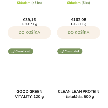
Skladom
(>5 ks)
Skladom
(5 ks)
€39,16
€162,08
Jednotková
Jednotková
€0,08 / 1 g
€0,22 / 1 g
cena:
cena:
DO KOŠÍKA
DO KOŠÍKA
clean label
clean label
GOOD GREEN
CLEAN LEAN PROTEIN
VITALITY, 120 g
- čokoláda, 500 g