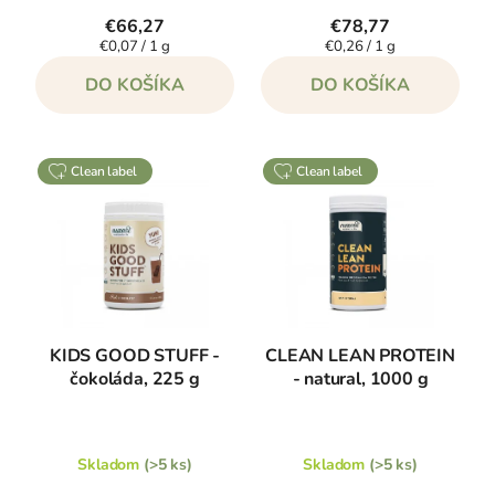
v
€66,27
€78,77
Jednotková
Jednotková
€0,07 / 1 g
€0,26 / 1 g
cena:
cena:
DO KOŠÍKA
DO KOŠÍKA
clean label
clean label
KIDS GOOD STUFF -
CLEAN LEAN PROTEIN
čokoláda, 225 g
- natural, 1000 g
Skladom
(>5 ks)
Skladom
(>5 ks)