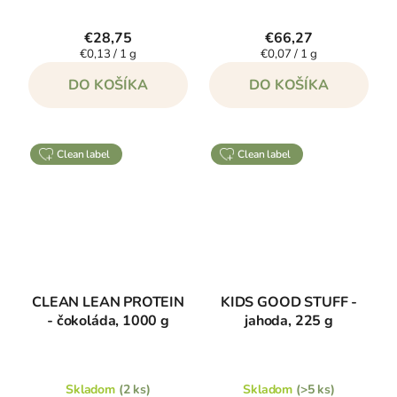
€28,75
€66,27
Jednotková
Jednotková
€0,13 / 1 g
€0,07 / 1 g
cena:
cena:
DO KOŠÍKA
DO KOŠÍKA
clean label
clean label
CLEAN LEAN PROTEIN
KIDS GOOD STUFF -
- čokoláda, 1000 g
jahoda, 225 g
Skladom
(2 ks)
Skladom
(>5 ks)