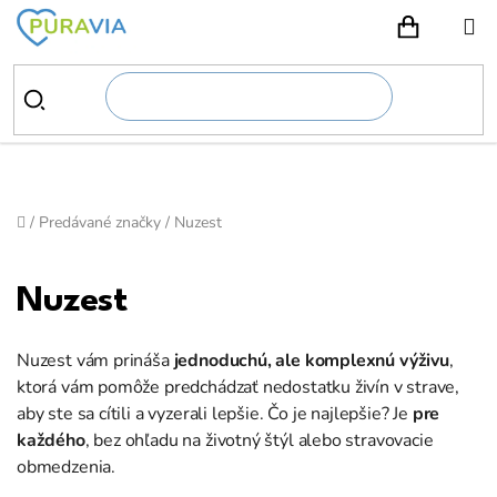
Prejsť
na
NÁKUPN
obsah
Domov
/
Predávané značky
/
Nuzest
Nuzest
Nuzest vám prináša
jednoduchú, ale komplexnú výživu
,
ktorá vám pomôže predchádzať nedostatku živín v strave,
aby ste sa cítili a vyzerali lepšie. Čo je najlepšie? Je
pre
každého
, bez ohľadu na životný štýl alebo stravovacie
obmedzenia.