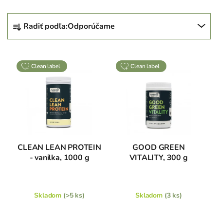
R
Radiť podľa:
Odporúčame
a
d
V
e
clean label
clean label
ý
n
p
i
i
e
s
p
p
r
r
o
o
d
CLEAN LEAN PROTEIN
GOOD GREEN
d
- vanilka, 1000 g
VITALITY, 300 g
u
u
k
k
t
t
o
Skladom
(>5 ks)
Skladom
(3 ks)
o
v