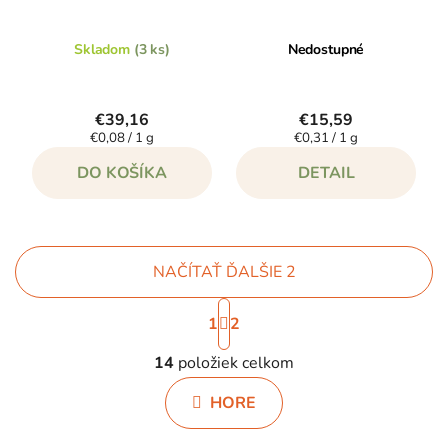
Skladom
(3 ks)
Nedostupné
€39,16
€15,59
Jednotková
Jednotková
€0,08 / 1 g
€0,31 / 1 g
cena:
cena:
DO KOŠÍKA
DETAIL
NAČÍTAŤ ĎALŠIE 2
S
1
2
t
O
r
14
položiek celkom
v
á
l
n
HORE
á
k
d
o