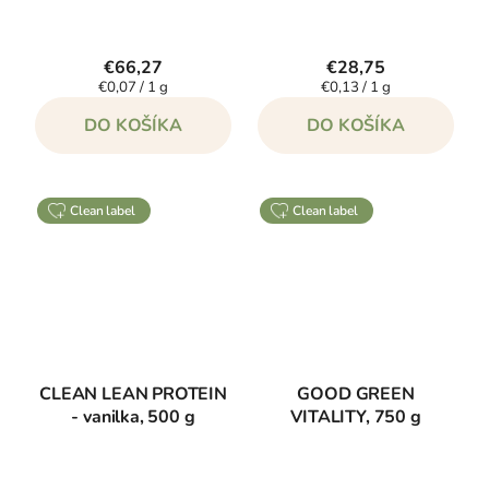
€66,27
€28,75
Jednotková
Jednotková
€0,07 / 1 g
€0,13 / 1 g
cena:
cena:
DO KOŠÍKA
DO KOŠÍKA
clean label
clean label
CLEAN LEAN PROTEIN
GOOD GREEN
- vanilka, 500 g
VITALITY, 750 g