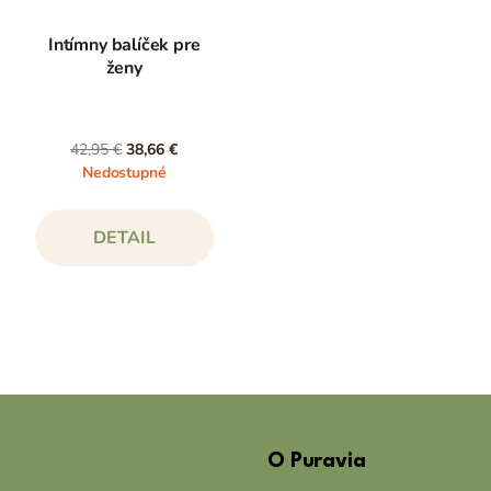
Intímny balíček pre
ženy
42,95 €
38,66 €
Nedostupné
DETAIL
Z
á
O Puravia
p