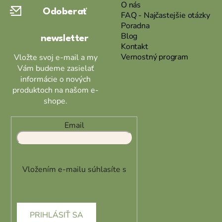
ä
O nás
Odoberať
t
FAQ - Najčastejšie otázky
Poradna
i
Blog
newsletter
e
Kontakt
Vernostný program
Vložte svoj e-mail a my
Vám budeme zasielať
informácie o nových
produktoch na našom e-
shope.
Email
Vložením e-mailu súhlasíte s
podmienkami ochrany
osobných údajov
PRIHLÁSIŤ SA