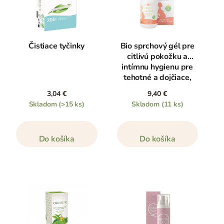
Čistiace tyčinky
Bio sprchový gél pre
citlivú pokožku a
intímnu hygienu pre
tehotné a dojčiace,
250 ml
3,04 €
9,40 €
Skladom
(>15 ks)
Skladom
(11 ks)
Do košíka
Do košíka