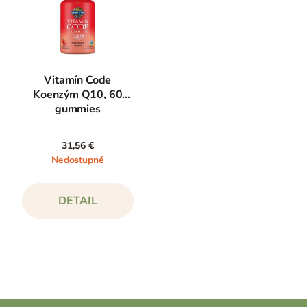
Vitamín Code
Koenzým Q10, 60
gummies
31,56 €
Nedostupné
DETAIL
Z