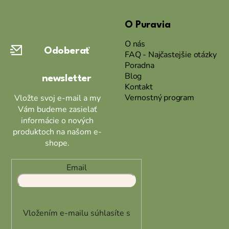
á
O Puravia
p
ä
O nás
Odoberať
t
FAQ - Najčastejšie otázky
Poradna
i
Blog
newsletter
e
Kontakt
Vernostný program
Vložte svoj e-mail a my
Vám budeme zasielať
informácie o nových
produktoch na našom e-
shope.
Email
Vložením e-mailu súhlasíte s
podmienkami ochrany