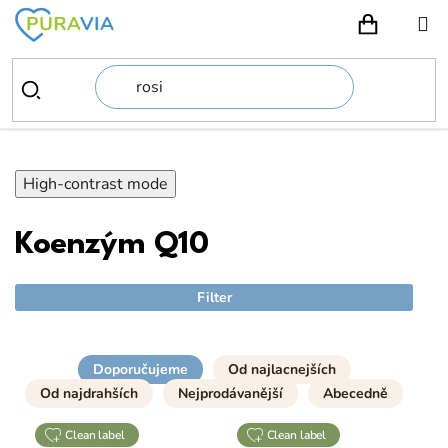
Prejsť
na
NÁKUPN
obsah
High-contrast mode
Koenzým Q10
Filter
Doporučujeme
Od najlacnejších
Od najdrahších
Nejprodávanější
Abecedně
clean label
clean label