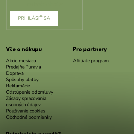
osobných údajov
PRIHLÁSIŤ SA
Vše o nákupu
Pro partnery
Akcie mesiaca
Affiliate program
Predajňa Puravia
Doprava
Spôsoby platby
Reklamácie
Odstúpenie od zmluvy
Zásady spracovania
osobných údajov
Používanie cookies
Obchodné podmienky