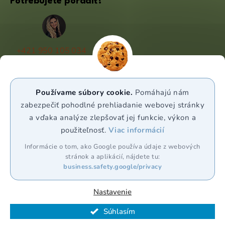
Potrebujete poradiť?
+421 950 105 034
(Po - Pá 9:00 - 17:00)
info@puravia.sk
Používame súbory cookie.
Pomáhajú nám
WhatsApp
zabezpečiť pohodlné prehliadanie webovej stránky
a vďaka analýze zlepšovať jej funkcie, výkon a
použiteľnosť.
Viac informácií
Sledujte nás
Informácie o tom, ako Google používa údaje z webových
stránok a aplikácií, nájdete tu:
business.safety.google/privacy
Nastavenie
Vytvoril Shoptet Premium
Súhlasím
Copyright 2026
Puravia.sk
. Všetky práva vyhradené.