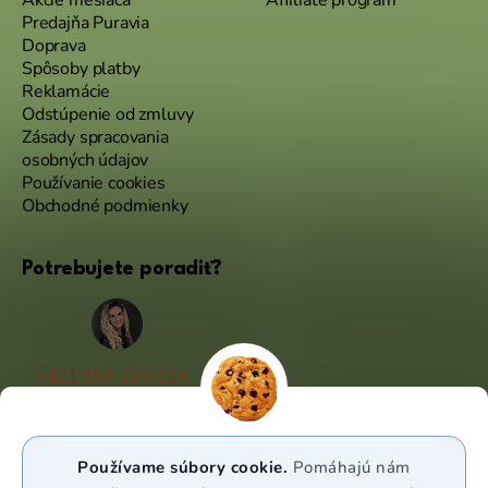
Akcie mesiaca
Affiliate program
Predajňa Puravia
Doprava
Spôsoby platby
Reklamácie
Odstúpenie od zmluvy
Zásady spracovania
osobných údajov
Používanie cookies
Obchodné podmienky
Potrebujete poradiť?
+421 950 105 034
(Po - Pá 9:00 - 17:00)
info@puravia.sk
Používame súbory cookie.
Pomáhajú nám
WhatsApp