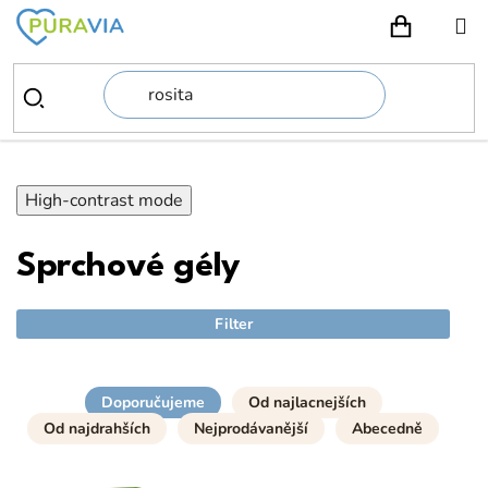
Prejsť
na
NÁKUPN
obsah
High-contrast mode
Sprchové gély
Filter
Doporučujeme
Od najlacnejších
Od najdrahších
Nejprodávanější
Abecedně