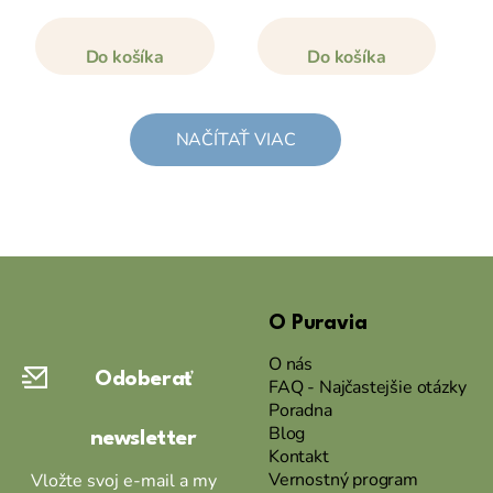
Do košíka
Do košíka
NAČÍTAŤ VIAC
Z
á
O Puravia
p
ä
O nás
Odoberať
t
FAQ - Najčastejšie otázky
Poradna
i
Blog
newsletter
e
Kontakt
Vernostný program
Vložte svoj e-mail a my