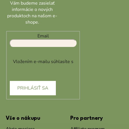
Vám budeme zasielať
informácie o nových
produktoch na našom e-
shope.
Email
Vložením e-mailu súhlasíte s
podmienkami ochrany
osobných údajov
PRIHLÁSIŤ SA
Vše o nákupu
Pro partnery