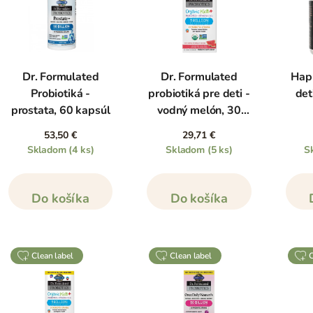
Dr. Formulated
Dr. Formulated
Hap
Probiotiká -
probiotiká pre deti -
det
prostata, 60 kapsúl
vodný melón, 30
žuvacích kapsúl
53,50 €
29,71 €
Skladom
(4 ks)
Skladom
(5 ks)
S
Do košíka
Do košíka
clean label
clean label