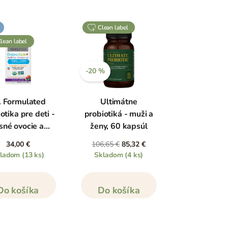
clean label
clean label
-20 %
. Formulated
Ultimátne
otika pre deti -
probiotiká - muži a
sné ovocie a
ženy, 60 kapsúl
šne, 30 kapsúl
34,00 €
106,65 €
85,32 €
na cmúľanie
kladom
(13 ks)
Skladom
(4 ks)
Do košíka
Do košíka