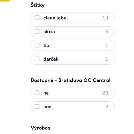
Štítky
clean label
19
akcia
3
tip
1
darček
1
Dostupné - Bratislava OC Central
ne
29
ano
2
Výrobca