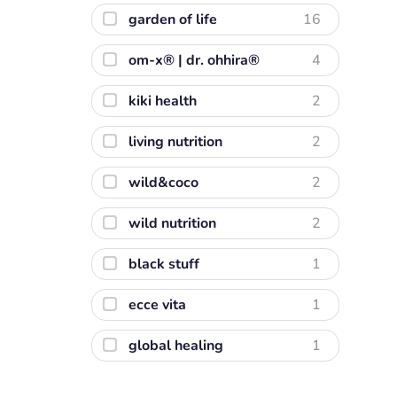
garden of life
16
om-x® | dr. ohhira®
4
kiki health
2
living nutrition
2
wild&coco
2
wild nutrition
2
black stuff
1
ecce vita
1
global healing
1