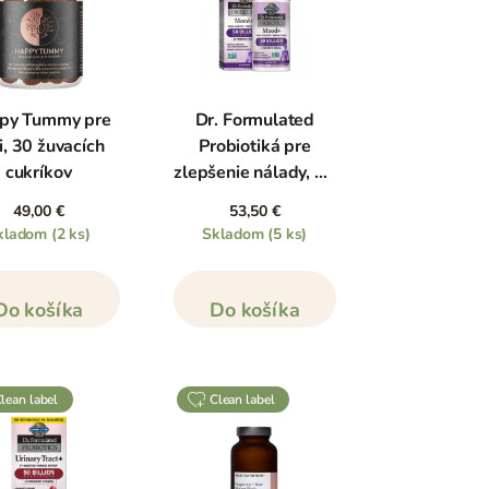
py Tummy pre
Dr. Formulated
i, 30 žuvacích
Probiotiká pre
cukríkov
zlepšenie nálady, 60
kapsúl
49,00 €
53,50 €
kladom
(2 ks)
Skladom
(5 ks)
Do košíka
Do košíka
clean label
clean label