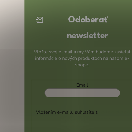
ä
t
Odoberať
i
e
newsletter
Vložte svoj e-mail a my Vám budeme zasielať
informácie o nových produktoch na našom e-
shope.
Email
Vložením e-mailu súhlasíte s
podmienkami
ochrany osobných údajov