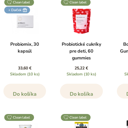
clean label
clean label
+ Darček
Probiomix, 30
Probiotické cukríky
Bo
kapsúl
pre deti, 60
Gum
gummies
pr
33,60 €
25,22 €
žuv
Skladom
(10 ks)
Skladom
(10 ks)
S
Do košíka
Do košíka
clean label
clean label