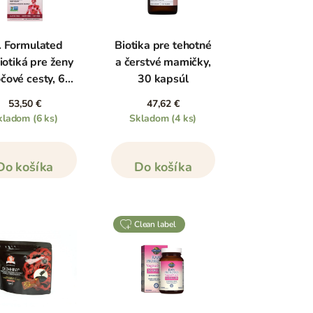
. Formulated
Biotika pre tehotné
iotiká pre ženy
a čerstvé mamičky,
čové cesty, 60
30 kapsúl
kapsúl
53,50 €
47,62 €
kladom
(6 ks)
Skladom
(4 ks)
Do košíka
Do košíka
clean label