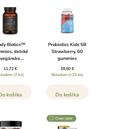
dy Biotics™
Probiotics Kids 5B
mies, detské
Strawberry, 60
vegánske
gummies
obiotiká, 30
11,72 €
29,50 €
acích tabliet
kladom
(7 ks)
Skladom
(>15 ks)
Do košíka
Do košíka
clean label