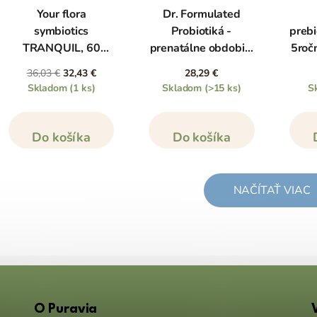
Your flora
Dr. Formulated
symbiotics
Probiotiká -
prebi
TRANQUIL, 60
prenatálne obdobie,
5roč
kapsúl
30 kapsúl
36,03 €
32,43 €
28,29 €
Skladom
(1 ks)
Skladom
(>15 ks)
S
Do košíka
Do košíka
NAČÍTAŤ VIAC
O Puravia