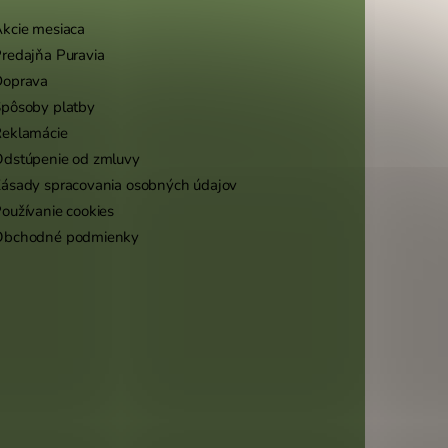
kcie mesiaca
redajňa Puravia
Doprava
pôsoby platby
eklamácie
dstúpenie od zmluvy
ásady spracovania osobných údajov
oužívanie cookies
Obchodné podmienky