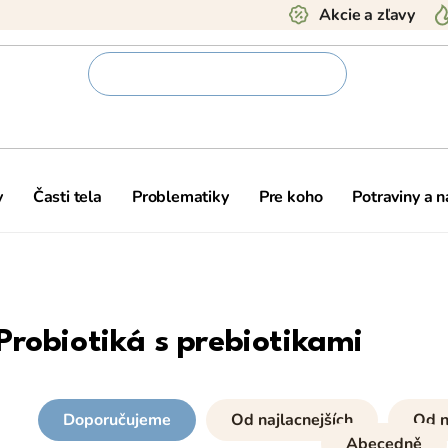
Akcie a zľavy
y
Časti tela
Problematiky
Pre koho
Potraviny a 
Probiotiká s prebiotikami
Doporučujeme
Od najlacnejších
Od n
Abecedně