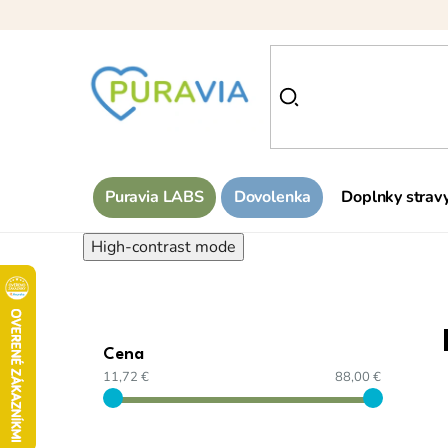
Prejsť
na
obsah
Puravia LABS
Dovolenka
Doplnky strav
High-contrast mode
Cena
11,72 €
88,00 €