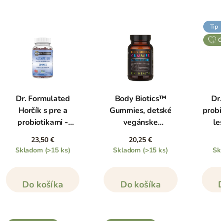
Tip
Dr. Formulated
Body Biotics™
Dr
Horčík s pre a
Gummies, detské
probi
probiotikami -
vegánske
le
malina, 60 žuvacích
probiotiká, 60
čere
23,50 €
20,25 €
kapsúl
žuvacích tabliet
Skladom
(>15 ks)
Skladom
(>15 ks)
S
Do košíka
Do košíka