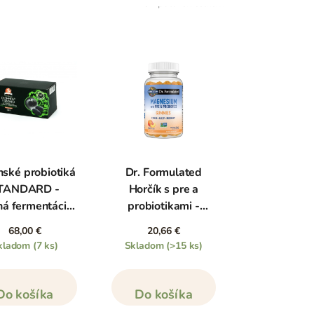
31
položek celkem
nské probiotiká
Dr. Formulated
TANDARD -
Horčík s pre a
ná fermentácia,
probiotikami -
60 kapsúl
broskyňa, 60
68,00 €
20,66 €
žuvacích kapsúl
kladom
(7 ks)
Skladom
(>15 ks)
Do košíka
Do košíka