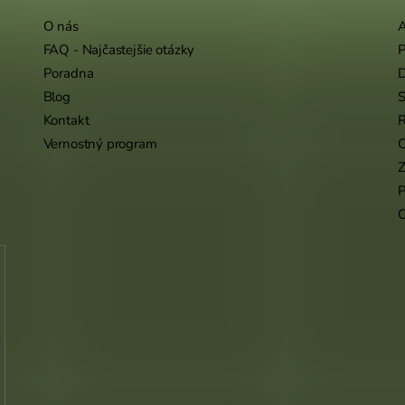
O nás
A
FAQ - Najčastejšie otázky
P
Poradna
Blog
S
Kontakt
R
Vernostný program
O
Z
P