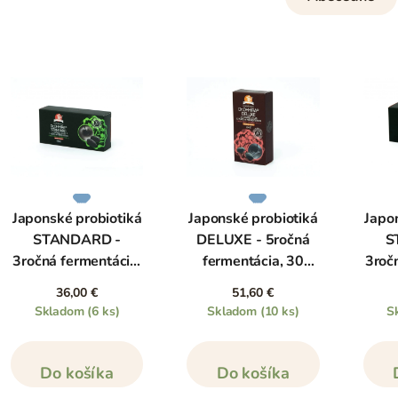
Japonské probiotiká
Japonské probiotiká
Japo
STANDARD -
DELUXE - 5ročná
S
3ročná fermentácia,
fermentácia, 30
3roč
30 kapsúl
kapsúl
36,00 €
51,60 €
Skladom
(6 ks)
Skladom
(10 ks)
S
Do košíka
Do košíka