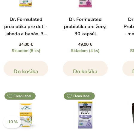
Dr. Formulated
Dr. Formulated
Dr
probiotika pre deti -
probiotika pre ženy,
Prob
jahoda a banán, 30
30 kapsúl
- mo
žuvacích tabliet
34,00 €
49,00 €
Skladom
(8 ks)
Skladom
(4 ks)
S
Do košíka
Do košíka
clean label
clean label
-10 %