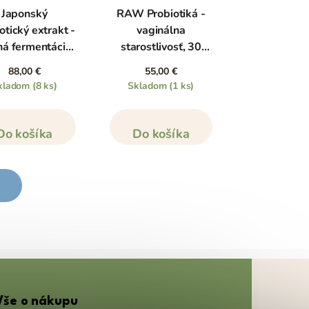
Japonský
RAW Probiotiká -
otický extrakt -
vaginálna
ná fermentácia,
starostlivosť, 30
30 vreciek
kapsúl
88,00 €
55,00 €
kladom
(8 ks)
Skladom
(1 ks)
Do košíka
Do košíka
Vše o nákupu