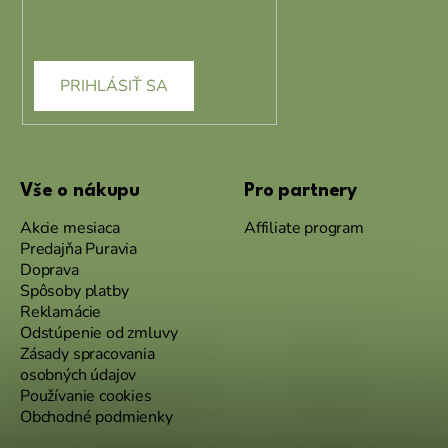
podmienkami ochrany
osobných údajov
PRIHLÁSIŤ SA
Vše o nákupu
Pro partnery
Akcie mesiaca
Affiliate program
Predajňa Puravia
Doprava
Spôsoby platby
Reklamácie
Odstúpenie od zmluvy
Zásady spracovania
osobných údajov
Používanie cookies
Obchodné podmienky