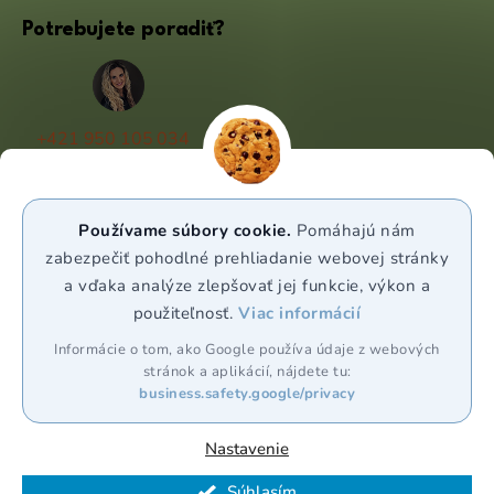
Potrebujete poradiť?
+421 950 105 034
(Po - Pá 9:00 - 17:00)
info@puravia.sk
Používame súbory cookie.
Pomáhajú nám
WhatsApp
zabezpečiť pohodlné prehliadanie webovej stránky
a vďaka analýze zlepšovať jej funkcie, výkon a
použiteľnosť.
Viac informácií
Sledujte nás
Informácie o tom, ako Google používa údaje z webových
stránok a aplikácií, nájdete tu:
business.safety.google/privacy
Nastavenie
Vytvoril Shoptet Premium
Súhlasím