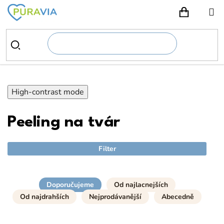
Prejsť
na
NÁKUPN
obsah
High-contrast mode
Peeling na tvár
Filter
Doporučujeme
Od najlacnejších
Od najdrahších
Nejprodávanější
Abecedně