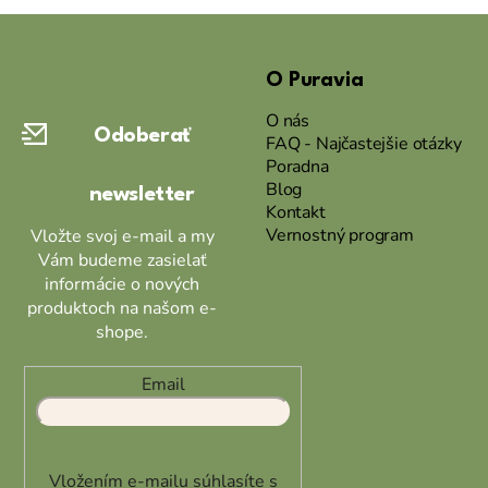
Z
á
O Puravia
p
ä
O nás
Odoberať
t
FAQ - Najčastejšie otázky
Poradna
i
Blog
newsletter
e
Kontakt
Vernostný program
Vložte svoj e-mail a my
Vám budeme zasielať
informácie o nových
produktoch na našom e-
shope.
Email
Vložením e-mailu súhlasíte s