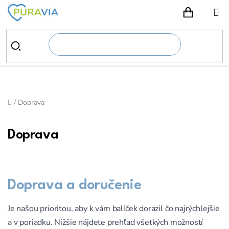
Prejsť
na
NÁKUPN
obsah
Domov
/
Doprava
Doprava
Doprava a doručenie
Je našou prioritou, aby k vám balíček dorazil čo najrýchlejšie
a v poriadku. Nižšie nájdete prehľad všetkých možností