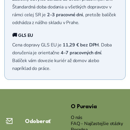
Štandardná doba dodania u všetkých dopravcov v
rámci celej SR je
2–3 pracovné dni
, pretože balíček
odchádza z nášho skladu v Prahe.
🚚 GLS EU
Cena dopravy GLS EU je
11,29 € bez DPH
. Doba
doručenia je orientačne
4–7 pracovných dní
.
Balíček vám dovezie kuriér až domov alebo
napríklad do práce.
Z
á
O Puravia
p
ä
O nás
Odoberať
t
FAQ - Najčastejšie otázky
Poradna