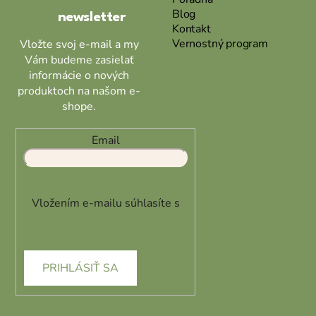
i
Blog
newsletter
e
Kontakt
Vernostný program
Vložte svoj e-mail a my
Vám budeme zasielať
informácie o nových
produktoch na našom e-
shope.
Email
Vložením e-mailu súhlasíte s
podmienkami ochrany
osobných údajov
PRIHLÁSIŤ SA