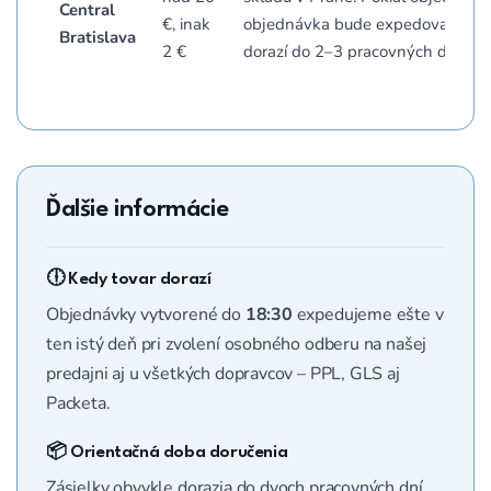
Central
€, inak
objednávka bude expedovaná ešt
Bratislava
2 €
dorazí do 2–3 pracovných dní.
Ďalšie informácie
🕕 Kedy tovar dorazí
Objednávky vytvorené do
18:30
expedujeme ešte v
ten istý deň pri zvolení osobného odberu na našej
predajni aj u všetkých dopravcov – PPL, GLS aj
Packeta.
📦 Orientačná doba doručenia
Zásielky obvykle dorazia do dvoch pracovných dní.