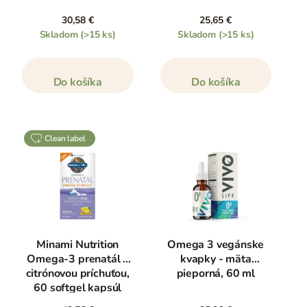
30,58 €
25,65 €
Skladom
(>15 ks)
Skladom
(>15 ks)
Do košíka
Do košíka
clean label
Minami Nutrition
Omega 3 vegánske
Omega-3 prenatál s
kvapky - mäta
citrónovou príchuťou,
pieporná, 60 ml
60 softgel kapsúl