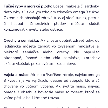
Tučné ryby a morské plody:
Losos, makrela či sardinky,
tieto ryby sú skvelým zdrojom zdravých omega 3 tukov.
Okrem nich obsahujú zdravé tuky aj sleď, tuniak, pstruh
či halibut. Z morských plodov môžete skúsiť
konzumovať krevety alebo ustrice.
Orechy a semiačka:
Ak chcete doplniť zdravé tuky, do
jedálnička môžete zaradiť vo zvýšenom množstve aj
niektoré semiačka alebo orechy. Ide napríklad
o konopné, ľanové alebo chia semiačka, z orechov
skúste vlašské, pekanové a makadamiové.
Vajcia a mäso:
Ak ide o živočíšne zdroje, najviac omega
3 kyselín je vo vajíčkach, ideálne od sliepok, ktoré sú
chované vo voľnom výbehu. Ak zvolíte mäso, najviac
omega 3 obsahuje hovädzie mäso zo zvierat, ktoré sa
voľne pásli a boli kŕmené trávou.