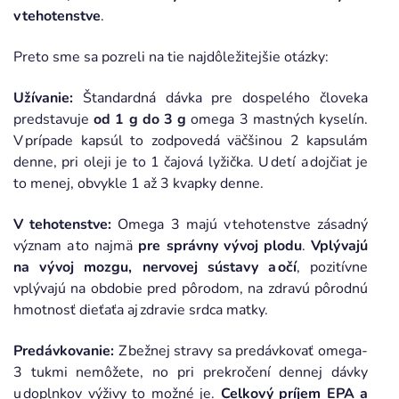
v tehotenstve
.
Preto sme sa pozreli na tie najdôležitejšie otázky:
Užívanie:
Štandardná dávka pre dospelého človeka
predstavuje
od 1 g do 3 g
omega 3 mastných kyselín.
V prípade kapsúl to zodpovedá väčšinou 2 kapsulám
denne, pri oleji je to 1 čajová lyžička. U detí a dojčiat je
to menej, obvykle 1 až 3 kvapky denne.
V tehotenstve:
Omega 3 majú v tehotenstve zásadný
význam a to najmä
pre správny vývoj plodu
.
Vplývajú
na vývoj mozgu, nervovej sústavy a očí
, pozitívne
vplývajú na obdobie pred pôrodom, na zdravú pôrodnú
hmotnosť dieťaťa aj zdravie srdca matky.
Predávkovanie:
Z bežnej stravy sa predávkovať omega-
3 tukmi nemôžete, no pri prekročení dennej dávky
u doplnkov výživy to možné je.
Celkový príjem EPA a