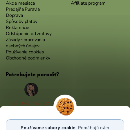
Akcie mesiaca
Affiliate program
Predajňa Puravia
Doprava
Spôsoby platby
Reklamácie
Odstúpenie od zmluvy
Zásady spracovania
osobných údajov
Používanie cookies
Obchodné podmienky
Potrebujete poradiť?
+421 950 105 034
(Po - Pá 9:00 - 17:00)
info@puravia.sk
Používame súbory cookie.
Pomáhajú nám