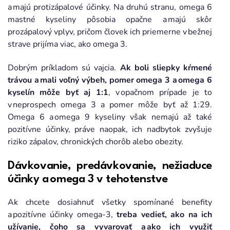
a majú protizápalové účinky. Na druhú stranu, omega 6
mastné kyseliny pôsobia opačne a majú skôr
prozápalový vplyv, pričom človek ich priemerne v bežnej
strave prijíma viac, ako omega 3.
Dobrým príkladom sú vajcia.
Ak boli sliepky kŕmené
trávou a mali voľný výbeh, pomer omega 3 a omega 6
kyselín môže byť aj 1:1
, v opačnom prípade je to
v neprospech omega 3 a pomer môže byť až 1:29.
Omega 6 a omega 9 kyseliny však nemajú až také
pozitívne účinky, práve naopak, ich nadbytok zvyšuje
riziko zápalov, chronických chorôb alebo obezity.
Dávkovanie, predávkovanie, nežiaduce
účinky a omega 3 v tehotenstve
Ak chcete dosiahnuť všetky spomínané benefity
a pozitívne účinky omega-3,
treba vedieť, ako na ich
užívanie, čoho sa vyvarovať a ako ich využiť