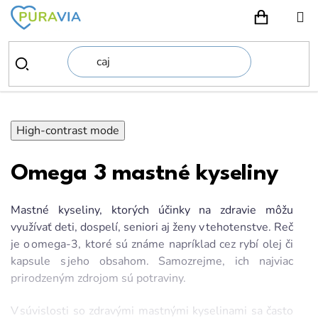
Prejsť
na
NÁKUPN
obsah
High-contrast mode
Omega 3 mastné kyseliny
Mastné kyseliny, ktorých účinky na zdravie môžu
využívať deti, dospelí, seniori aj ženy v tehotenstve. Reč
je o omega-3, ktoré sú známe napríklad cez rybí olej či
kapsule s jeho obsahom. Samozrejme, ich najviac
prirodzeným zdrojom sú potraviny.
V súvislosti so zdravými mastnými kyselinami sa často