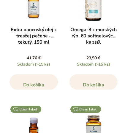
omega-3.
Pre pokračovanie v čítaní tohto článku zíďte na koniec
tejto stránky alebo
kliknite tu
. Dozviete sa nielen v
Extra panenský olej z
Omega-3 z morských
akých potravinách omega 3 nájsť, ale aj aký je rozdiel
tresčej pečene -
rýb, 60 softgelových
medzi vajcami od sliepok vo voľnom výbehu alebo v
tekutý, 150 ml
kapsúl
klietkach a aké doplnky stravy sú najlepšie.
41,76 €
23,50 €
Skladom
(>15 ks)
Skladom
(>15 ks)
Do košíka
Do košíka
clean label
clean label