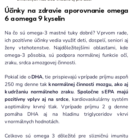
Účinky na zdravie a porovnanie omega
6 a omega 9 kyselín
Na čo sú omega-3 mastné tuky dobré? V prvom rade,
ich pozitívne účinky vedia využiť deti, dospelí, seniori aj
ženy v tehotenstve. Najdôležitejšími oblasťami, kde
omega-3 pôsobia, sú podpora normálnej funkcie očí,
zraku, srdca a mozgovej činnosti.
Pokiaľ ide o
DHA
, tie prispievajú v prípade príjmu aspoň
250 mg denne tak
k normálnej činnosti mozgu, ako aj
k udržaniu normálneho zraku
.
Spoločne s EPA majú
pozitívny vplyv aj na srdce
, kardiovaskulárny systém
a optimálny krvný tlak. V prípade príjmu 2 g denne
pomáha DHA aj na hladinu triglyceridov v krvi
v normálnych hodnotách.
Celkovo sú omega 3 dôležité pre slizničnú imunitu