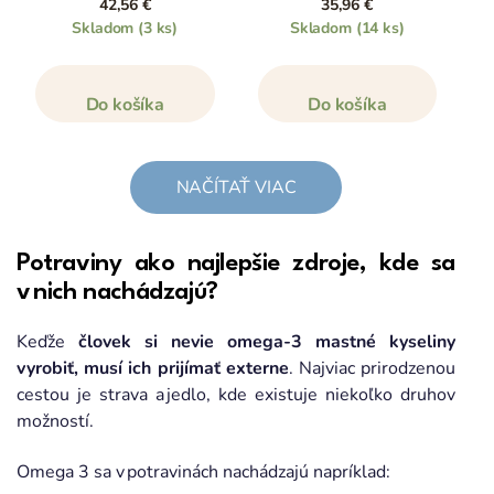
42,56 €
35,96 €
Skladom
(3 ks)
Skladom
(14 ks)
Do košíka
Do košíka
NAČÍTAŤ VIAC
Potraviny ako najlepšie zdroje, kde sa
v nich nachádzajú?
Keďže
človek si nevie omega-3 mastné kyseliny
vyrobiť, musí ich prijímať externe
. Najviac prirodzenou
cestou je strava a jedlo, kde existuje niekoľko druhov
možností.
Omega 3 sa v potravinách nachádzajú napríklad: