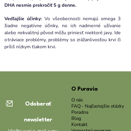
DHA nesmie prekročiť 5 g denne.
Vedľajšie účinky:
Vo všeobecnosti nemajú omega 3
žiadne negatívne účinky, no ich nadmerné užívanie
alebo nekvalitný pôvod môžu priniesť niektoré javy. Ide
o tráviace problémy, problémy so zrážanlivosťou krvi či
príliš nízkym tlakom krvi.
Z
á
O Puravia
p
ä
O nás
Odoberať
t
FAQ - Najčastejšie otázky
Poradna
i
Blog
newsletter
e
Kontakt
Vernostný program
Vložte svoj e-mail a my