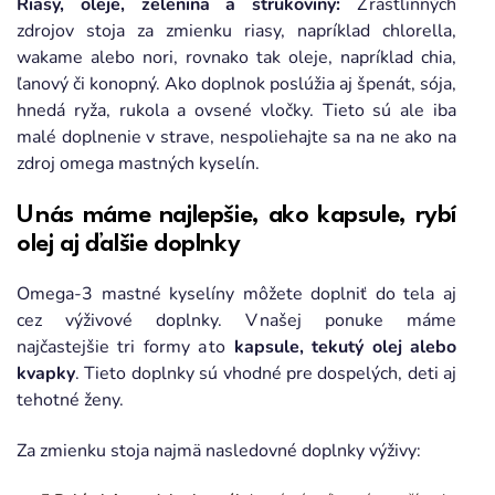
Riasy, oleje, zelenina a strukoviny:
Z rastlinných
zdrojov stoja za zmienku riasy, napríklad chlorella,
wakame alebo nori, rovnako tak oleje, napríklad chia,
ľanový či konopný. Ako doplnok poslúžia aj špenát, sója,
hnedá ryža, rukola a ovsené vločky. Tieto sú ale iba
malé doplnenie v strave, nespoliehajte sa na ne ako na
zdroj omega mastných kyselín.
U nás máme najlepšie, ako kapsule, rybí
olej aj ďalšie doplnky
Omega-3 mastné kyselíny môžete doplniť do tela aj
cez výživové doplnky. V našej ponuke máme
najčastejšie tri formy a to
kapsule, tekutý olej alebo
kvapky
. Tieto doplnky sú vhodné pre dospelých, deti aj
tehotné ženy.
Za zmienku stoja najmä nasledovné doplnky výživy: