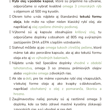
Rybí olej v podobe kapsúl
, ktoré sú príjemné na užívanie,
odporúčame si vybrať kvalitné
omega 3 z morských rýb
s objemom až 500 mg kyselín.
Okrem toho u nás nájdete aj štandardnú
tekutú formu
oleja
, kde máte na výber nielen klasický rybí olej, ale
napríklad aj
olej z pečene chiméry podivnej
.
Výborné sú aj kapsule obsahujúce
krillový olej
, tu
odporúčame doplnky s obsahom až 805 mg a výrazným
zastúpením DHA a EPA s lepším vstrebaním.
Siahnuť môžete aj po
omega tukoch z treščej pečene
, ktoré
máme tak ako perorálne kapsule, ale aj ako tekutú formu
oleja a to aj
vo výhodných baleniach
.
Nájdete u nás tiež špeciálne doplnky
vhodné v období
tehotenstva
, omega 3 so zmesou prémiových olejov
alebo
vegánske omega
z divokých rias.
Ak ide o
deti
, pre tie máme v ponuke rybí olej v kapsulách,
v tekutej forme oleja aj ako kvapky s dávkovačom,
napríklad
obohatený o olej z pomaranča, škoricu a
hrozno.
Zaujímavosťou našej ponuky sú aj rastlinné omega 3
doplnky, kde sa tieto zdravé mastné kyseliny získavajú
z morských rias a sú vhodné aj pre deti.