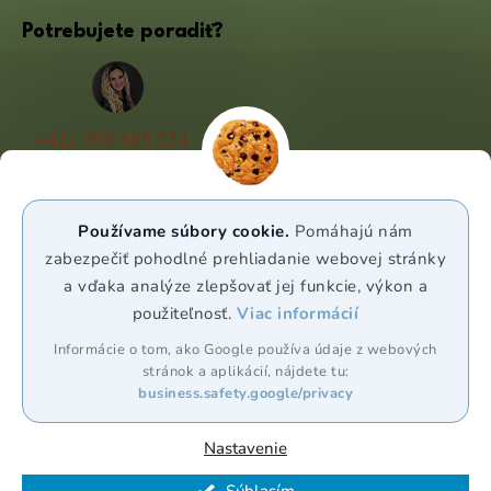
Potrebujete poradiť?
+421 950 105 034
(Po - Pá 9:00 - 17:00)
info@puravia.sk
Používame súbory cookie.
Pomáhajú nám
WhatsApp
zabezpečiť pohodlné prehliadanie webovej stránky
a vďaka analýze zlepšovať jej funkcie, výkon a
použiteľnosť.
Viac informácií
Sledujte nás
Informácie o tom, ako Google používa údaje z webových
stránok a aplikácií, nájdete tu:
business.safety.google/privacy
Nastavenie
Vytvoril Shoptet Premium