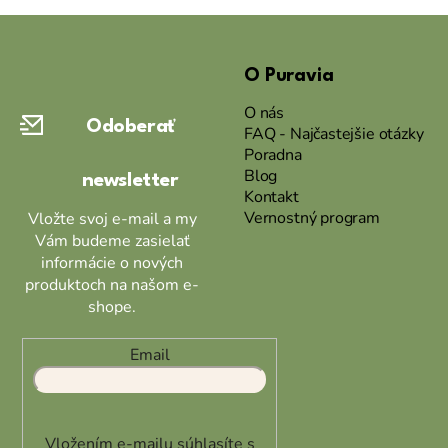
Z
á
O Puravia
p
ä
O nás
Odoberať
t
FAQ - Najčastejšie otázky
Poradna
i
Blog
newsletter
e
Kontakt
Vernostný program
Vložte svoj e-mail a my
Vám budeme zasielať
informácie o nových
produktoch na našom e-
shope.
Email
Vložením e-mailu súhlasíte s