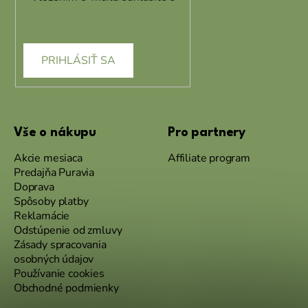
podmienkami ochrany
osobných údajov
PRIHLÁSIŤ SA
Vše o nákupu
Pro partnery
Akcie mesiaca
Affiliate program
Predajňa Puravia
Doprava
Spôsoby platby
Reklamácie
Odstúpenie od zmluvy
Zásady spracovania
osobných údajov
Používanie cookies
Obchodné podmienky