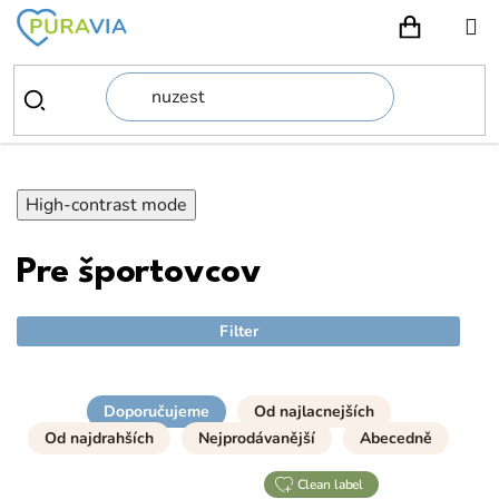
Prejsť
na
NÁKUPN
obsah
High-contrast mode
Pre športovcov
Filter
Doporučujeme
Od najlacnejších
Od najdrahších
Nejprodávanější
Abecedně
clean label