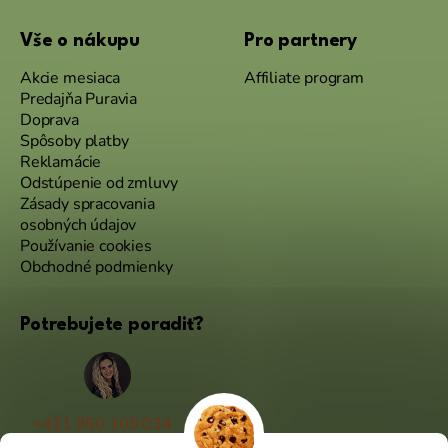
Vše o nákupu
Pro partnery
Akcie mesiaca
Affiliate program
Predajňa Puravia
Doprava
Spôsoby platby
Reklamácie
Odstúpenie od zmluvy
Zásady spracovania
osobných údajov
Používanie cookies
Obchodné podmienky
Potrebujete poradiť?
+421 950 105 034
(Po - Pá 9:00 - 17:00)