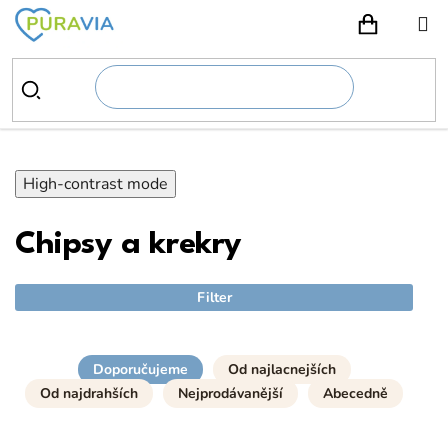
Prejsť
na
NÁKUPN
obsah
High-contrast mode
Chipsy a krekry
Filter
Doporučujeme
Od najlacnejších
Od najdrahších
Nejprodávanější
Abecedně