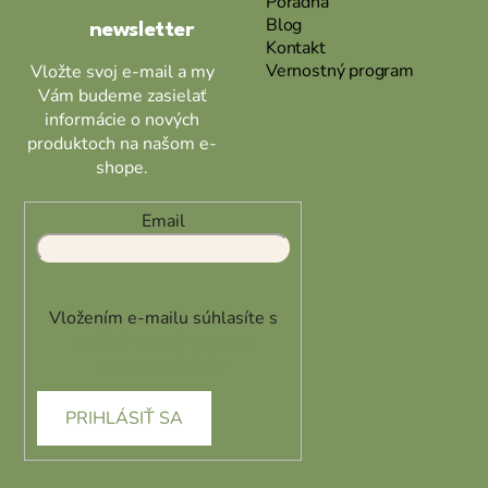
Poradna
i
Blog
newsletter
e
Kontakt
Vernostný program
Vložte svoj e-mail a my
Vám budeme zasielať
informácie o nových
produktoch na našom e-
shope.
Email
Vložením e-mailu súhlasíte s
podmienkami ochrany
osobných údajov
PRIHLÁSIŤ SA