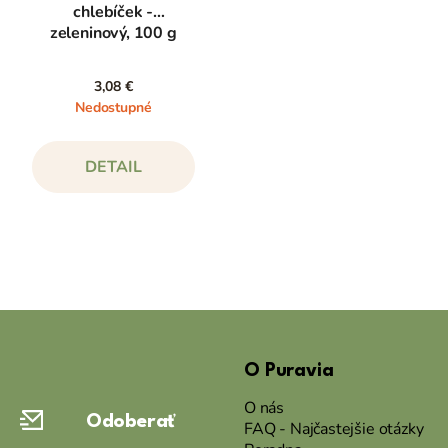
chlebíček -
zeleninový, 100 g
3,08 €
Nedostupné
DETAIL
Z
á
O Puravia
p
ä
O nás
Odoberať
t
FAQ - Najčastejšie otázky