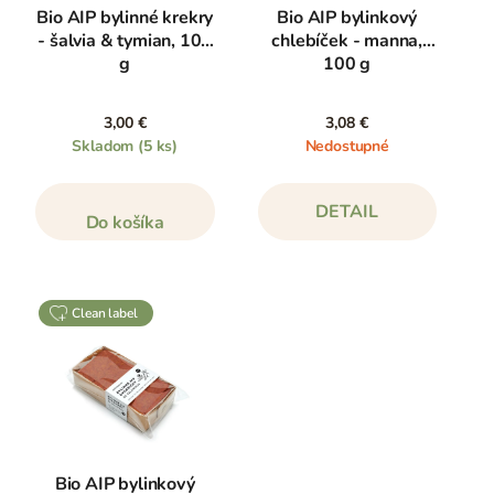
Bio AIP bylinné krekry
Bio AIP bylinkový
- šalvia & tymian, 100
chlebíček - manna,
g
100 g
3,00 €
3,08 €
Skladom
(5 ks)
Nedostupné
DETAIL
Do košíka
clean label
Bio AIP bylinkový