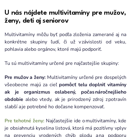
U nás nájdete multivitamíny pre mužov,
ženy, deti aj seniorov
Multivitamíny môžu byť podľa zloženia zamerané aj na
konkrétne skupiny ľudí, či už v závislosti od veku,
pohlavia alebo orgánov, ktoré majú podporiť.
Tu sú multivitamíny určené pre najčastejšie skupiny:
Pre mužov a ženy:
Multivitamíny určené pre dospelých
všeobecne majú za cieľ
pomôcť telu doplniť vitamíny
ak je organizmus oslabený, počas náročnejšieho
obdobie
alebo vtedy, ak je prirodzený zdroj z potravín
slabší a je potrebné ho dočasne kompenzovať.
Pre tehotné ženy:
Najčastejšie ide o multivitamíny, kde
je obsiahnutá kyselina listová, ktorá má pozitívny vplyv
na prevenciu vrodených chýb plodu a na podporu