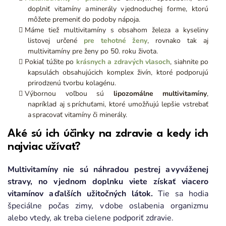
doplniť vitamíny a minerály v jednoduchej forme, ktorú
môžete premeniť do podoby nápoja.
Máme tiež multivitamíny s obsahom železa a kyseliny
listovej určené
pre tehotné ženy
, rovnako tak aj
multivitamíny pre ženy po 50. roku života.
Pokiaľ túžite po
krásnych a zdravých vlasoch
, siahnite po
kapsulách obsahujúcich komplex živín, ktoré podporujú
prirodzenú tvorbu kolagénu.
Výbornou voľbou sú
lipozomálne multivitamíny
,
napríklad aj s príchuťami, ktoré umožňujú lepšie vstrebať
a spracovať vitamíny či minerály.
Aké sú ich účinky na zdravie a kedy ich
najviac užívať?
Multivitamíny nie sú náhradou pestrej a vyváženej
stravy, no v jednom doplnku viete získať viacero
vitamínov a ďalších užitočných látok.
Tie sa hodia
špeciálne počas zimy, v dobe oslabenia organizmu
alebo vtedy, ak treba cielene podporiť zdravie.