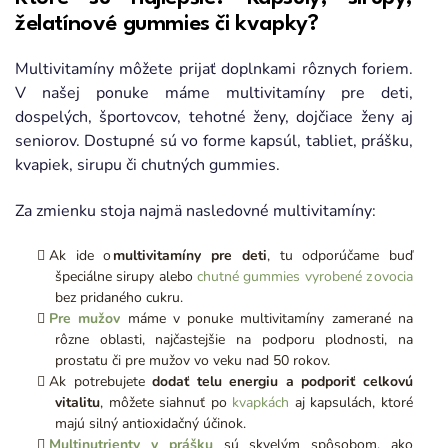
želatínové gummies či kvapky?
Multivitamíny môžete prijať doplnkami rôznych foriem.
V našej ponuke máme multivitamíny pre deti,
dospelých, športovcov, tehotné ženy, dojčiace ženy aj
seniorov. Dostupné sú vo forme kapsúl, tabliet, prášku,
kvapiek, sirupu či chutných gummies.
Za zmienku stoja najmä nasledovné multivitamíny:
Ak ide o
multivitamíny pre deti
, tu odporúčame buď
špeciálne sirupy alebo
chutné gummies vyrobené z ovocia
bez pridaného cukru.
Pre mužov
máme v ponuke multivitamíny zamerané na
rôzne oblasti, najčastejšie na podporu plodnosti, na
prostatu či pre mužov vo veku nad 50 rokov.
Ak potrebujete
dodať telu energiu a podporiť celkovú
vitalitu
, môžete siahnuť po
kvapkách
aj kapsulách, ktoré
majú silný antioxidačný účinok.
Multinutrienty v prášku
sú skvelým spôsobom, ako