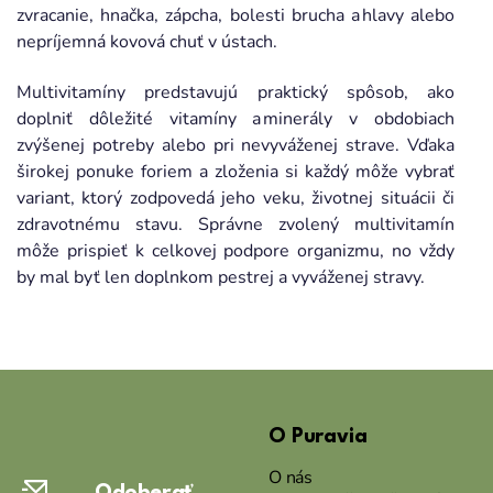
zvracanie, hnačka, zápcha, bolesti brucha a hlavy alebo
nepríjemná kovová chuť v ústach.
Multivitamíny predstavujú praktický spôsob, ako
doplniť dôležité vitamíny a minerály v obdobiach
zvýšenej potreby alebo pri nevyváženej strave. Vďaka
širokej ponuke foriem a zloženia si každý môže vybrať
variant, ktorý zodpovedá jeho veku, životnej situácii či
zdravotnému stavu. Správne zvolený multivitamín
môže prispieť k celkovej podpore organizmu, no vždy
by mal byť len doplnkom pestrej a vyváženej stravy.
Z
á
O Puravia
p
ä
O nás
Odoberať