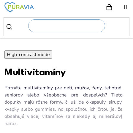
Prejsť
na
NÁKUPN
obsah
High-contrast mode
Multivitamíny
Poznáte multivitamíny pre deti, mužov, ženy, tehotné,
seniorov alebo všeobecne pre dospelých? Tieto
doplnky majú rôzne formy, či už ide o kapsuly, sirupy,
kvapky alebo gummies, no spoločnou ich črtou je, že
obsahujú viacej vitamínov (a niekedy aj minerálov)
naraz
.