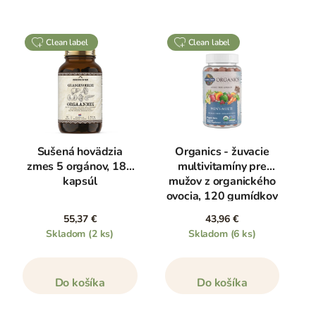
clean label
clean label
Sušená hovädzia
Organics - žuvacie
zmes 5 orgánov, 180
multivitamíny pre
kapsúl
mužov z organického
ovocia, 120 gumídkov
55,37 €
43,96 €
Skladom
(2 ks)
Skladom
(6 ks)
Do košíka
Do košíka