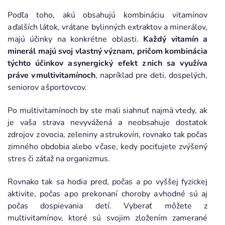
Podľa toho, akú obsahujú kombináciu vitamínov
a ďalších látok, vrátane bylinných extraktov a minerálov,
majú účinky na konkrétne oblasti.
Každý vitamín a
minerál majú svoj vlastný význam, pričom kombinácia
týchto účinkov a synergický efekt z nich sa využíva
práve v multivitamínoch
, napríklad pre deti, dospelých,
seniorov a športovcov.
Po multivitamínoch by ste mali siahnuť najmä vtedy, ak
je vaša strava nevyvážená a neobsahuje dostatok
zdrojov z ovocia, zeleniny a strukovín, rovnako tak počas
zimného obdobia alebo v čase, kedy pociťujete zvýšený
stres či záťaž na organizmus.
Rovnako tak sa hodia pred, počas a po vyššej fyzickej
aktivite, počas a po prekonaní choroby a vhodné sú aj
počas dospievania detí. Vyberať môžete z
multivitamínov, ktoré sú svojim zložením zamerané