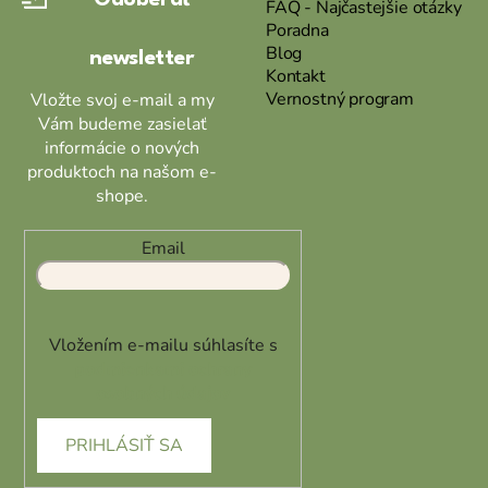
t
FAQ - Najčastejšie otázky
Poradna
i
Blog
newsletter
e
Kontakt
Vernostný program
Vložte svoj e-mail a my
Vám budeme zasielať
informácie o nových
produktoch na našom e-
shope.
Email
Vložením e-mailu súhlasíte s
podmienkami ochrany
osobných údajov
PRIHLÁSIŤ SA