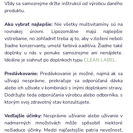
Vždy sa samozrejme držte inštrukcií od výrobcu daného
produktu.
Ako vybrať najlepšie:
Nie všetky multivitamíny sú na
rovnakej úrovni. Lipozomálne majú najlepšie
vstrebanie, no zohľadniť treba aj to, aby v zložení neboli
žiadne konzervanty, umelé farbivá a aditíva. Žiadne také
doplnky u nás v ponuke samozrejme ani nenájdete.
Ideálne je siahnuť po doplnkoch typu
CLEAN LABEL
.
Predávkovanie:
Predávkovanie je možné, najmä ak sa
užívajú nesprávne, prekračuje sa odporúčaná dávka
alebo ich užívate v kombinácii s inými doplnkami stravy.
Dodržujte teda odporúčania výrobcu alebo odborníka, s
ktorým svoj zdravotný stav konzultujete.
Vedľajšie účinky:
Nesprávne užívanie alebo užívanie v
nadmerných množstvách môže spôsobiť niektoré
nežiaduce účinky. Medzi najčastejšie patria nevoľnosť,