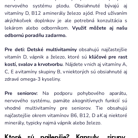
nervového systému plodu. Obsiahnuté bývajú aj
vitamíny D, B12 a minerály železo a jód. Pred užívaním
akýchkoľvek doplnkov je ale potrebná konzultácia s
lekárom alebo odborníkom.
Využiť môžete aj našu
odbornú poradňu zadarmo.
Pre deti:
Detské multivitamíny
obsahujú najčastejšie
vitamín D, vápnik a železo, ktoré sú
kľúčové pre rast
kostí, svalov a krvotvorbu
. Nájdete v nich aj vitamíny A,
C, E a vitamíny skupiny B, v niektorých sú obsiahnuté aj
zdravé omega-3 kyseliny.
Pre seniorov:
Na podporu pohybového aparátu,
nervového systému, pamäte a kognitívnych funkcií sú
vhodné multivitamíny pre seniorov. Tie obsahujú
najčastejšie okrem vitamínov B6, B12, D a K aj niektoré
minerály, typicky najmä vápnik alebo železo.
Ktoré sú najlepšie? Kapsuly, sirupy,