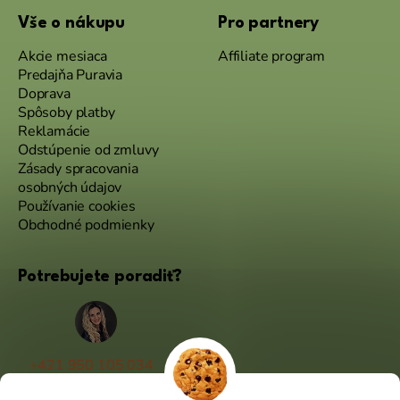
Vše o nákupu
Pro partnery
Akcie mesiaca
Affiliate program
Predajňa Puravia
Doprava
Spôsoby platby
Reklamácie
Odstúpenie od zmluvy
Zásady spracovania
osobných údajov
Používanie cookies
Obchodné podmienky
Potrebujete poradiť?
+421 950 105 034
(Po - Pá 9:00 - 17:00)