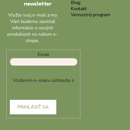
Blog
newsletter
e
Kontakt
Vernostný program
Vložte svoj e-mail a my
Vám budeme zasielať
informácie o nových
produktoch na našom e-
shope.
Email
Vložením e-mailu súhlasíte s
podmienkami ochrany
osobných údajov
PRIHLÁSIŤ SA