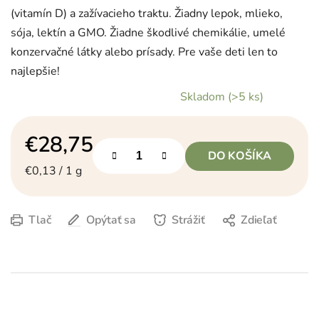
(vitamín D) a zažívacieho traktu. Žiadny lepok, mlieko,
sója, lektín a GMO. Žiadne škodlivé chemikálie, umelé
konzervačné látky alebo prísady. Pre vaše deti len to
najlepšie!
Skladom
(>5 ks)
€28,75
DO KOŠÍKA
Jednotková cena:
€0,13 / 1 g
Tlač
Opýtať sa
Strážiť
Zdieľať