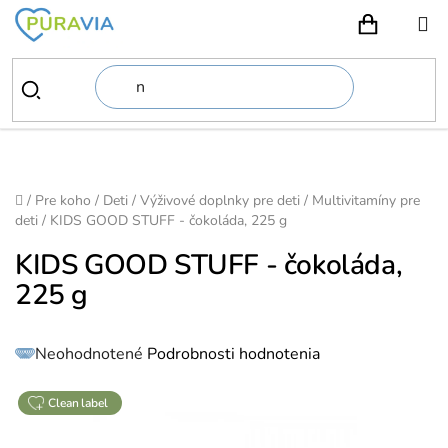
Prejsť
na
NÁKUPN
obsah
Domov
/
Pre koho
/
Deti
/
Výživové doplnky pre deti
/
Multivitamíny pre
deti
/
KIDS GOOD STUFF - čokoláda, 225 g
KIDS GOOD STUFF - čokoláda,
225 g
Priemerné
Neohodnotené
Podrobnosti hodnotenia
hodnotenie
produktu
je
0,0
z
clean label
5
hviezdičiek.