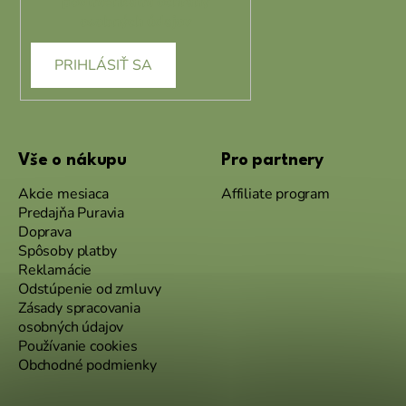
podmienkami ochrany
osobných údajov
PRIHLÁSIŤ SA
Vše o nákupu
Pro partnery
Akcie mesiaca
Affiliate program
Predajňa Puravia
Doprava
Spôsoby platby
Reklamácie
Odstúpenie od zmluvy
Zásady spracovania
osobných údajov
Používanie cookies
Obchodné podmienky