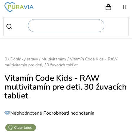
Prejsť
na
NÁKUPN
obsah
Domov
/
Doplnky stravy
/
Multivitamíny
/
Vitamín Code Kids - RAW
multivitamín pre deti, 30 žuvacích tabliet
Vitamín Code Kids - RAW
multivitamín pre deti, 30 žuvacích
tabliet
Priemerné
Neohodnotené
Podrobnosti hodnotenia
hodnotenie
produktu
je
0,0
z
clean label