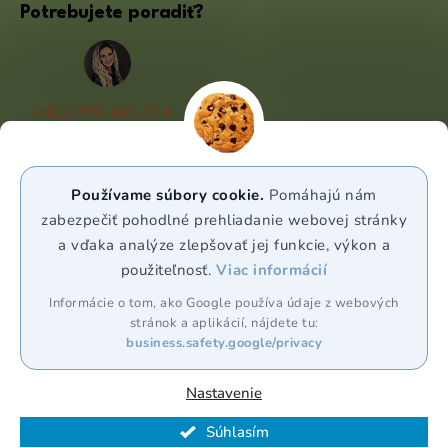
Potrebujete poradiť?
+421 950 105 034
(Po - Pá 9:00 - 17:00)
info@puravia.sk
Používame súbory cookie.
Pomáhajú nám
WhatsApp
zabezpečiť pohodlné prehliadanie webovej stránky
a vďaka analýze zlepšovať jej funkcie, výkon a
použiteľnosť.
Viac informácií
Sledujte nás
Informácie o tom, ako Google používa údaje z webových
stránok a aplikácií, nájdete tu:
business.safety.google/privacy
Nastavenie
Vytvoril Shoptet Premium
Súhlasím