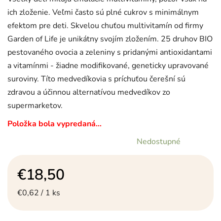
ich zloženie. Veľmi často sú plné cukrov s minimálnym
efektom pre deti. Skvelou chuťou multivitamín od firmy
Garden of Life je unikátny svojím zložením. 25 druhov BIO
pestovaného ovocia a zeleniny s pridanými antioxidantami
a vitamínmi - žiadne modifikované, geneticky upravované
suroviny. Títo medvedíkovia s príchuťou čerešní sú
zdravou a účinnou alternatívou medvedíkov zo
supermarketov.
Položka bola vypredaná…
Nedostupné
€18,50
Jednotková cena:
€0,62 / 1 ks