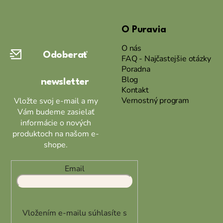
Z
á
O Puravia
p
ä
O nás
Odoberať
t
FAQ - Najčastejšie otázky
Poradna
i
Blog
newsletter
e
Kontakt
Vernostný program
Vložte svoj e-mail a my
Vám budeme zasielať
informácie o nových
produktoch na našom e-
shope.
Email
Vložením e-mailu súhlasíte s