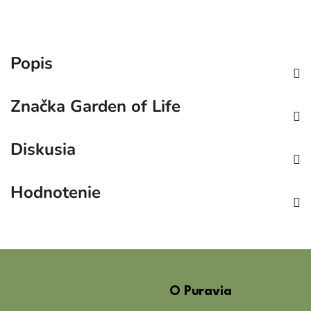
Popis
Značka
Garden of Life
Diskusia
Hodnotenie
Z
á
O Puravia
p