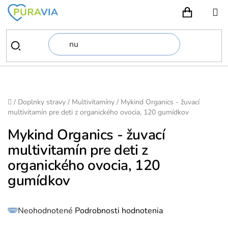
Prejsť
na
NÁKUPN
obsah
Domov
/
Doplnky stravy
/
Multivitamíny
/
Mykind Organics - žuvací
multivitamín pre deti z organického ovocia, 120 gumídkov
Mykind Organics - žuvací
multivitamín pre deti z
organického ovocia, 120
gumídkov
Priemerné
Neohodnotené
Podrobnosti hodnotenia
hodnotenie
produktu
je