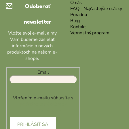
ä
O nás
Odoberať
t
FAQ - Najčastejšie otázky
Poradna
i
Blog
newsletter
e
Kontakt
Vernostný program
Vložte svoj e-mail a my
Vám budeme zasielať
informácie o nových
produktoch na našom e-
shope.
Email
Vložením e-mailu súhlasíte s
podmienkami ochrany
osobných údajov
PRIHLÁSIŤ SA