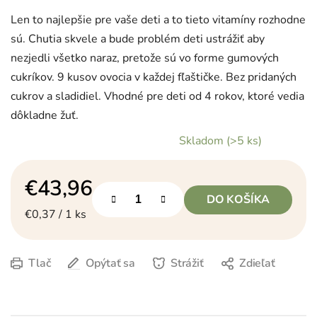
Len to najlepšie pre vaše deti a to tieto vitamíny rozhodne
sú. Chutia skvele a bude problém deti ustrážiť aby
nezjedli všetko naraz, pretože sú vo forme gumových
cukríkov. 9 kusov ovocia v každej fľaštičke. Bez pridaných
cukrov a sladidiel. Vhodné pre deti od 4 rokov, ktoré vedia
dôkladne žuť.
Skladom
(>5 ks)
€43,96
DO KOŠÍKA
Jednotková cena:
€0,37 / 1 ks
Tlač
Opýtať sa
Strážiť
Zdieľať