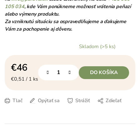
105 034
, kde Vám ponúkneme možnosť vrátenia peňazí
alebo výmeny produktu.
Za vzniknutú situáciu sa ospravedlňujeme a ďakujeme
Vám za pochopenie aj dôveru.
Skladom
(>5 ks)
€46
DO KOŠÍKA
Jednotková cena:
€0,51 / 1 ks
Tlač
Opýtať sa
Strážiť
Zdieľať