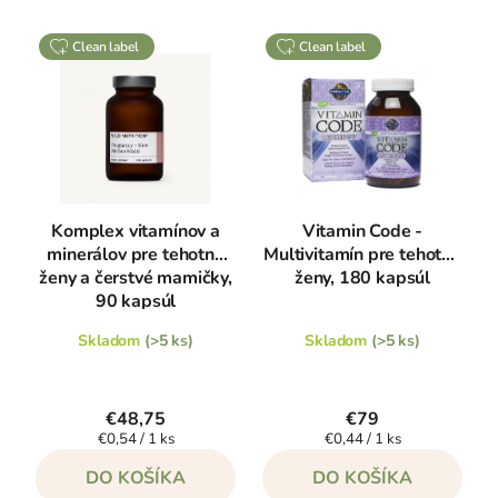
clean label
clean label
Komplex vitamínov a
Vitamin Code -
minerálov pre tehotné
Multivitamín pre tehotné
ženy a čerstvé mamičky,
ženy, 180 kapsúl
90 kapsúl
Skladom
(>5 ks)
Skladom
(>5 ks)
€48,75
€79
Jednotková
Jednotková
€0,54 / 1 ks
€0,44 / 1 ks
cena:
cena:
DO KOŠÍKA
DO KOŠÍKA