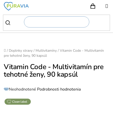
Prejsť
na
NÁKUPN
obsah
Domov
/
Doplnky stravy
/
Multivitamíny
/
Vitamin Code - Multivitamín
pre tehotné ženy, 90 kapsúl
Vitamin Code - Multivitamín pre
tehotné ženy, 90 kapsúl
Priemerné
Neohodnotené
Podrobnosti hodnotenia
hodnotenie
produktu
je
0,0
z
clean label
5
hviezdičiek.