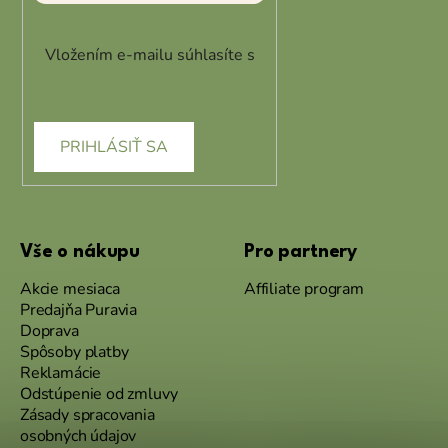
Vložením e-mailu súhlasíte s
podmienkami ochrany
osobných údajov
PRIHLÁSIŤ SA
Vše o nákupu
Pro partnery
Akcie mesiaca
Affiliate program
Predajňa Puravia
Doprava
Spôsoby platby
Reklamácie
Odstúpenie od zmluvy
Zásady spracovania
osobných údajov