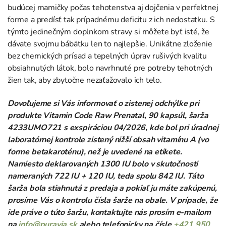
budúcej mamičky počas tehotenstva aj dojčenia v perfektnej
forme a predísť tak prípadnému deficitu z ich nedostatku. S
týmto jedinečným doplnkom stravy si môžete byť isté, že
dávate svojmu bábätku len to najlepšie. Unikátne zloženie
bez chemických prísad a tepelných úprav rušivých kvalitu
obsiahnutých látok, bolo navrhnuté pre potreby tehotných
žien tak, aby zbytočne nezaťažovalo ich telo.
Dovoľujeme si Vás informovať o zistenej odchýlke pri
produkte Vitamin Code Raw Prenatal, 90 kapsúl, šarža
4233UMO721 s exspiráciou 04/2026, kde bol pri úradnej
laboratórnej kontrole zistený nižší obsah vitamínu A (vo
forme betakaroténu), než je uvedené na etikete.
Namiesto deklarovaných 1300 IU bolo v skutočnosti
nameraných 722 IU + 120 IU, teda spolu 842 IU. Táto
šarža bola stiahnutá z predaja a pokiaľ ju máte zakúpenú,
prosíme Vás o kontrolu čísla šarže na obale. V prípade, že
ide práve o túto šaržu, kontaktujte nás prosím e-mailom
na
info@puravia.sk
alebo telefonicky na čísle
+421 950