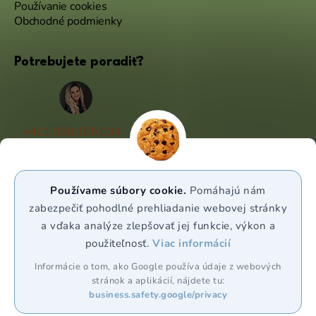
Používanie cookies
Obchodné podmienky
Potrebujete poradiť?
+421 950 105 034
(Po - Pá 9:00 - 17:00)
info@puravia.sk
Používame súbory cookie.
Pomáhajú nám
WhatsApp
zabezpečiť pohodlné prehliadanie webovej stránky
a vďaka analýze zlepšovať jej funkcie, výkon a
použiteľnosť.
Viac informácií
Sledujte nás
Informácie o tom, ako Google používa údaje z webových
stránok a aplikácií, nájdete tu:
business.safety.google/privacy