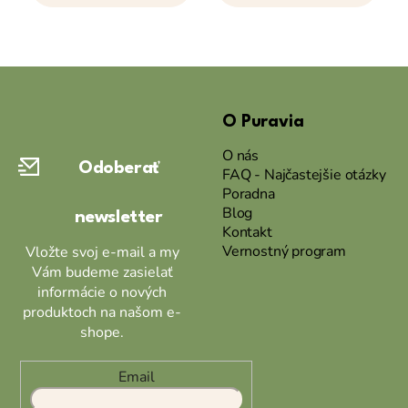
Z
á
O Puravia
p
ä
O nás
Odoberať
t
FAQ - Najčastejšie otázky
Poradna
i
Blog
newsletter
e
Kontakt
Vernostný program
Vložte svoj e-mail a my
Vám budeme zasielať
informácie o nových
produktoch na našom e-
shope.
Email