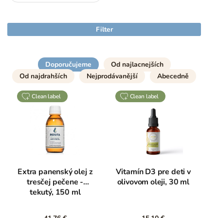
Filter
Doporučujeme
Od najlacnejších
Od najdrahších
Nejprodávanější
Abecedně
clean label
clean label
Extra panenský olej z
Vitamín D3 pre deti v
tresčej pečene -
olivovom oleji, 30 ml
tekutý, 150 ml