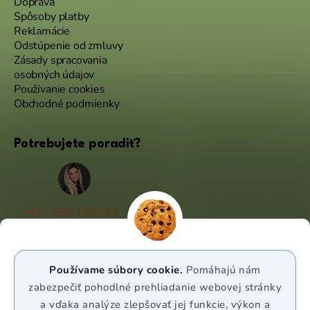
Doprava
Spôsoby platby
Reklamácie
Odstúpenie od zmluvy
Zásady spracovania
osobných údajov
Používanie cookies
Obchodné podmienky
Potrebujete poradiť?
+421 950 105 034
(Po - Pá 9:00 - 17:00)
info@puravia.sk
Používame súbory cookie.
Pomáhajú nám
WhatsApp
zabezpečiť pohodlné prehliadanie webovej stránky
a vďaka analýze zlepšovať jej funkcie, výkon a