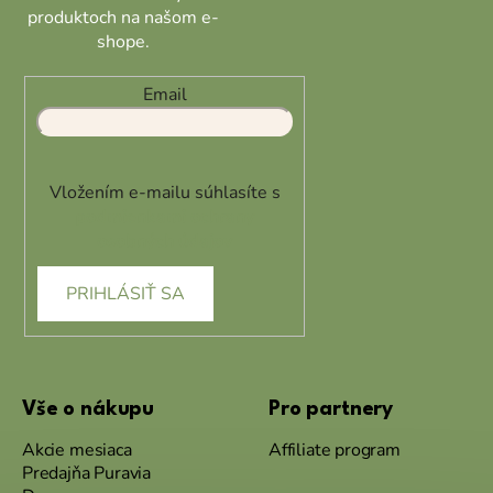
produktoch na našom e-
shope.
Email
Vložením e-mailu súhlasíte s
podmienkami ochrany
osobných údajov
PRIHLÁSIŤ SA
Vše o nákupu
Pro partnery
Akcie mesiaca
Affiliate program
Predajňa Puravia