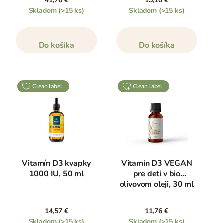
41,76 €
15,10 €
Skladom
(>15 ks)
Skladom
(>15 ks)
Do košíka
Do košíka
clean label
clean label
Vitamín D3 kvapky
Vitamín D3 VEGAN
1000 IU, 50 ml
pre deti v bio
olivovom oleji, 30 ml
14,57 €
11,76 €
Skladom
(>15 ks)
Skladom
(>15 ks)