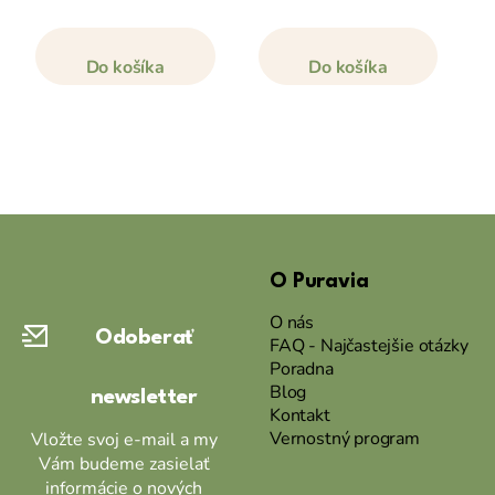
Do košíka
Do košíka
Z
á
O Puravia
p
ä
O nás
Odoberať
t
FAQ - Najčastejšie otázky
Poradna
i
Blog
newsletter
e
Kontakt
Vernostný program
Vložte svoj e-mail a my
Vám budeme zasielať
informácie o nových