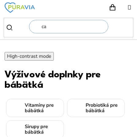
Prejsť
na
NÁKUPN
obsah
High-contrast mode
Výživové doplnky pre
bábätká
Vitamíny pre
Probiotiká pre
bábätká
bábätká
Sirupy pre
bábätká