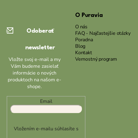
Z
á
O Puravia
p
ä
O nás
Odoberať
t
FAQ - Najčastejšie otázky
Poradna
i
Blog
newsletter
e
Kontakt
Vernostný program
Vložte svoj e-mail a my
Vám budeme zasielať
informácie o nových
produktoch na našom e-
shope.
Email
Vložením e-mailu súhlasíte s
podmienkami ochrany