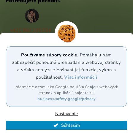
Potrebujete poradiť?
+421 950 105 034
(Po - Pá 9:00 - 17:00)
info@puravia.sk
Používame súbory cookie.
Pomáhajú nám
WhatsApp
zabezpečiť pohodlné prehliadanie webovej stránky
a vďaka analýze zlepšovať jej funkcie, výkon a
použiteľnosť.
Viac informácií
Sledujte nás
Informácie o tom, ako Google používa údaje z webových
stránok a aplikácií, nájdete tu:
business.safety.google/privacy
Nastavenie
Vytvoril Shoptet Premium
Súhlasím
Copyright 2026
Puravia.sk
. Všetky práva vyhradené.