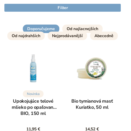
Filter
Doporučujeme
Od najlacnejších
Od najdrahších
Nejprodávanější
Abecedně
Novinka
Upokojujúce telové
Bio tymianová masť
mlieko po opaľovaní
Kuriatko, 50 ml
BIO, 150 ml
11,95 €
14,52 €