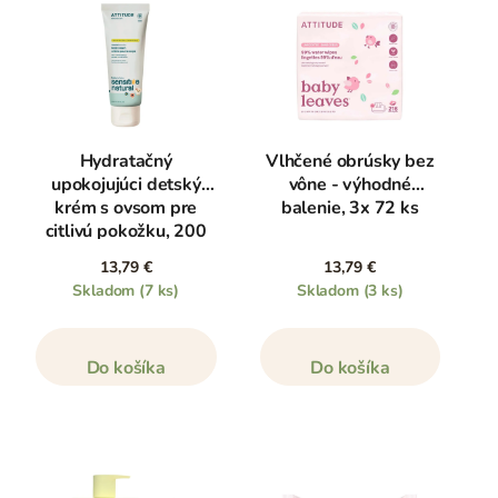
Hydratačný
Vlhčené obrúsky bez
upokojujúci detský
vône - výhodné
krém s ovsom pre
balenie, 3x 72 ks
citlivú pokožku, 200
ml
13,79 €
13,79 €
Skladom
(7 ks)
Skladom
(3 ks)
Do košíka
Do košíka