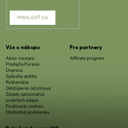
osobných údajov
PRIHLÁSIŤ SA
Vše o nákupu
Pro partnery
Akcie mesiaca
Affiliate program
Predajňa Puravia
Doprava
Spôsoby platby
Reklamácie
Odstúpenie od zmluvy
Zásady spracovania
osobných údajov
Používanie cookies
Obchodné podmienky