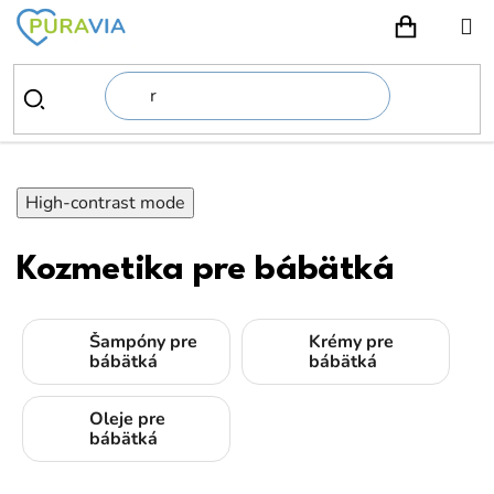
Prejsť
na
NÁKUPN
obsah
High-contrast mode
Kozmetika pre bábätká
Šampóny pre
Krémy pre
bábätká
bábätká
Oleje pre
bábätká