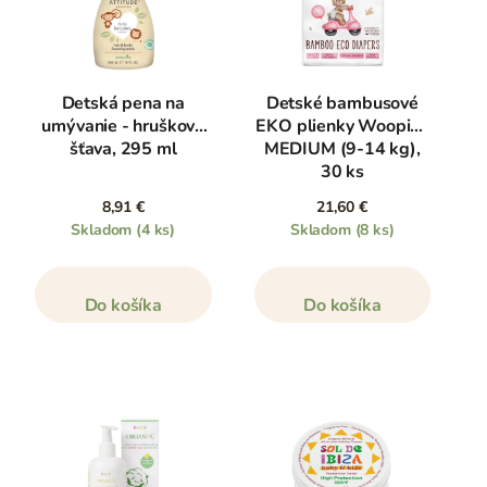
Detská pena na
Detské bambusové
umývanie - hrušková
EKO plienky Woopies
šťava, 295 ml
MEDIUM (9-14 kg),
30 ks
8,91 €
21,60 €
Skladom
(4 ks)
Skladom
(8 ks)
Do košíka
Do košíka