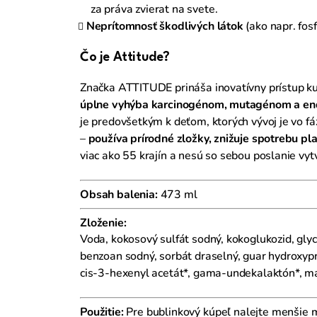
za práva zvierat na svete.
Neprítomnosť škodlivých látok
(ako napr. fos
Čo je Attitude?
Značka ATTITUDE prináša inovatívny prístup ku 
úplne vyhýba karcinogénom, mutagénom a end
je predovšetkým k deťom, ktorých vývoj je vo f
–
používa prírodné zložky, znižuje spotrebu pl
viac ako 55 krajín a nesú so sebou poslanie vyt
Obsah balenia:
473 ml
Zloženie:
Voda, kokosový sulfát sodný, kokoglukozid, glyce
benzoan sodný, sorbát draselný, guar hydroxypro
cis-3-hexenyl acetát*, gama-undekalaktón*, malt
Použitie:
Pre bublinkový kúpeľ nalejte menšie 