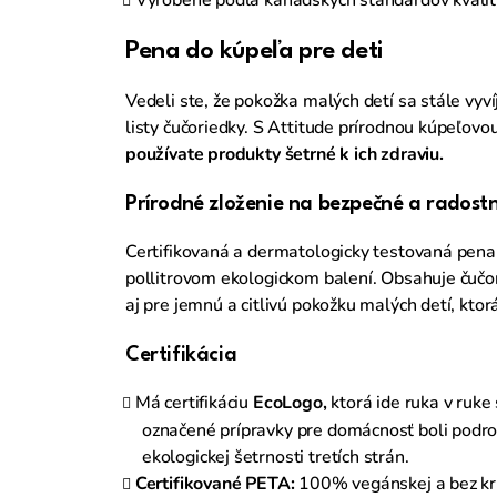
Pena do kúpeľa pre deti
Vedeli ste, že pokožka malých detí sa stále vyv
listy čučoriedky. S Attitude prírodnou kúpeľov
používate produkty šetrné k ich zdraviu.
Prírodné zloženie na bezpečné a radost
Certifikovaná a dermatologicky testovaná pen
pollitrovom ekologickom balení. Obsahuje čučor
aj pre jemnú a citlivú pokožku malých detí, ktor
Certifikácia
Má certifikáciu
EcoLogo,
ktorá ide ruka v ruke
označené prípravky pre domácnosť boli podr
ekologickej šetrnosti tretích strán.
Certifikované PETA:
100% vegánskej a bez krut