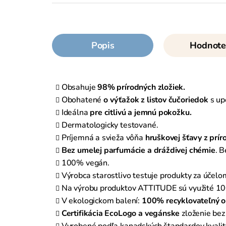
Popis
Hodnote
Obsahuje
98% prírodných zložiek.
Obohatené
o výťažok z listov čučoriedok
s up
Ideálna
pre citlivú a jemnú pokožku.
Dermatologicky testované.
Príjemná a svieža vôňa
hruškovej šťavy z prír
Bez umelej parfumácie a dráždivej chémie
. B
100% vegán.
Výrobca starostlivo testuje produkty za účelo
Na výrobu produktov ATTITUDE sú využité 100
V ekologickom balení:
100% recyklovateľný o
Certifikácia EcoLogo a vegánske
zloženie bez 
Vyrobené podľa kanadských štandardov kvalit