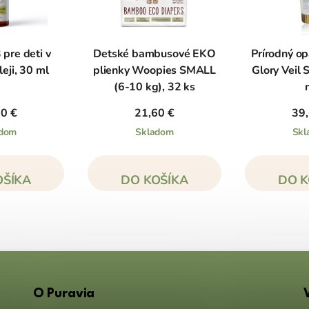
 pre deti v
Detské bambusové EKO
Prírodný op
eji, 30 ml
plienky Woopies SMALL
Glory Veil 
(6-10 kg), 32 ks
10 €
21,60 €
39,
adom
Skladom
Skl
OŠÍKA
DO KOŠÍKA
DO K
O Puravia