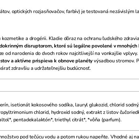
fátov, optických rozjasňovačov, farbív) je testovaná nezávislým 
kozmetike a drogérii. Kladie dôraz na ochranu ľudského zdravia
okrinným disruptorom, ktoré sú legálne povolené v mnohých 
áze od narodenia do dvoch rokov najcitlivejší na vonkajšie vply
astov a aktívne prispieva k obnove planéty
výsadbou stromov. Pr
várať zdravšiu a udržateľnejšiu budúcnosť.
rín, isetionát kokosového sodíka, lauryl glukozid, chlorid sodný,
pyltrimonium chlorid, hydroxid sodný, extrakt z listov čučoriedk
ol*, pentadekalaktón*, triethyl citrát*, *vôňa (parfum).
množstvo pod tečúcu vodu a potom rukou napeňte. Vhodné aj n