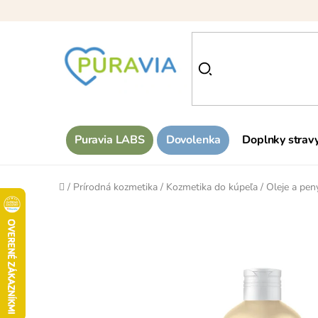
Prejsť
na
obsah
Puravia LABS
Dovolenka
Doplnky strav
Domov
/
Prírodná kozmetika
/
Kozmetika do kúpeľa
/
Oleje a pen