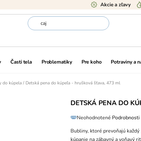
Akcie a zľavy
y
Časti tela
Problematiky
Pre koho
Potraviny a 
y do kúpela
/
Detská pena do kúpeľa - hrušková šťava, 473 ml
DETSKÁ PENA DO KÚP
Priemerné
Neohodnotené
Podrobnosti
hodnotenie
produktu
je
0,0
Bubliny, ktoré prevoňajú každ
z
5
kúpanie na zábavný a voňavý rit