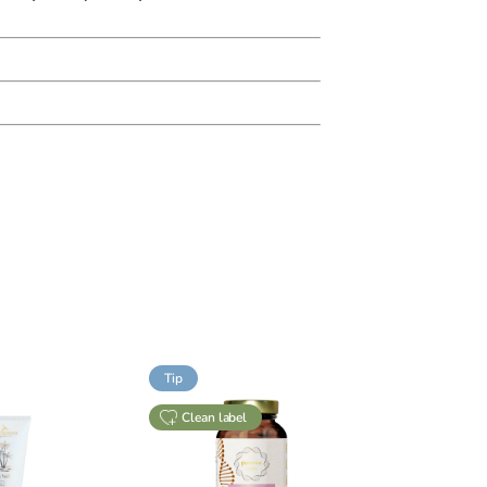
Tip
clean label