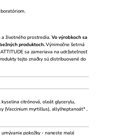
laboratóriom.
 a životného prostredia.
Vo výrobkoch
sa
bežných produktoch.
Výnimočne šetrná
vy. ATTITUDE sa zameriava na udržateľnosť
odukty tejto značky sú distribuované do
 kyselina citrónová, oleát glycerylu,
y (Vaccinium myrtillus), allylheptanoát* ,
a umývanie pokožky - naneste malé