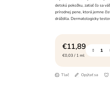
hviezdičiek.
detskú pokožku, zatiaľ čo sa v
prírodnej pene, ktorá jemne či
dráždila. Dermatologicky testov
€11,89
Jednotková cena:
€0,03 / 1 ml
Tlač
Opýtať sa