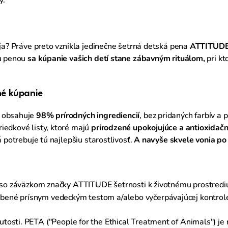
íja? Práve preto vznikla jedinečne šetrná detská pena
ATTITUD
ou penou
sa kúpanie vašich detí stane zábavným rituálom,
pri k
né kúpanie
a obsahuje
98% prírodných ingrediencií
, bez pridaných farbív a
iedkové listy, ktoré majú
prirodzené upokojujúce a antioxidačn
á potrebuje tú najlepšiu starostlivosť.
A navyše skvele vonia po
 so záväzkom značky ATTITUDE šetrnosti k životnému prostrediu. 
obené prísnym vedeckým testom a/alebo vyčerpávajúcej kontrol
osti. PETA ("People for the Ethical Treatment of Animals") je 