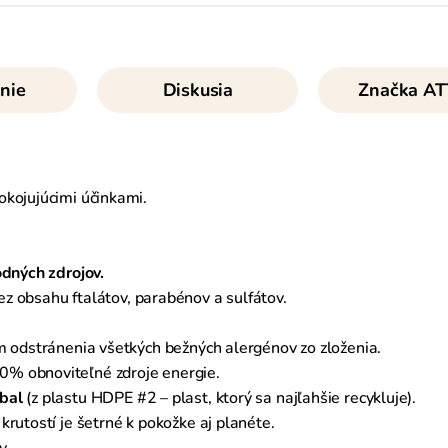
nie
Diskusia
Značka
AT
okojujúcimi účinkami.
odných zdrojov.
ez obsahu ftalátov, parabénov a sulfátov.
m odstránenia všetkých bežných alergénov zo zloženia.
% obnoviteľné zdroje energie.
bal
(z plastu HDPE #2 – plast, ktorý sa najľahšie recykluje).
krutostí je šetrné k pokožke aj planéte.
y.