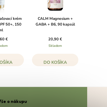
aľovací krém
CALM Magnesium +
SPF 50+, 150
GABA + B6, 90 kapsúl
ml
60 €
20,90 €
adom
Skladom
OŠÍKA
DO KOŠÍKA
Vše o nákupu