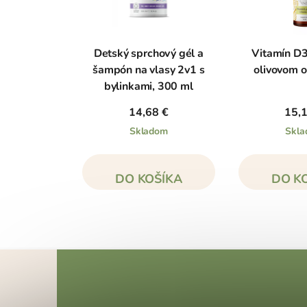
Detský sprchový gél a
Vitamín D3
šampón na vlasy 2v1 s
olivovom ol
bylinkami, 300 ml
14,68 €
15,
Skladom
Skl
DO KOŠÍKA
DO K
Z
á
p