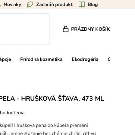
Novinky
Zachráň produkt
Blog
PRÁZDNY KOŠÍK
NÁKUPNÝ KOŠÍK
nápoje
Prírodná kozmetika
Ekodrogéria
Ostatné
EĽA - HRUŠKOVÁ ŠŤAVA, 473 ML
 hodnotenia
ý kúpeľ! Hrušková pena do kúpeľa premení
uál. Jemné zloženie bez chémie chráni citlivú