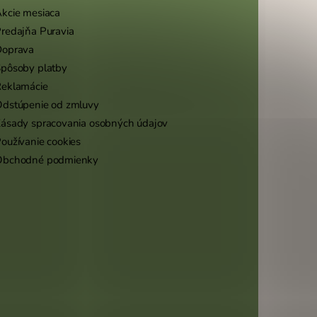
kcie mesiaca
redajňa Puravia
Doprava
pôsoby platby
eklamácie
dstúpenie od zmluvy
ásady spracovania osobných údajov
oužívanie cookies
Obchodné podmienky