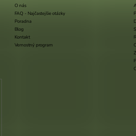
O nás
A
FAQ - Najčastejšie otázky
P
Poradna
Blog
S
Kontakt
R
Vernostný program
O
Z
P