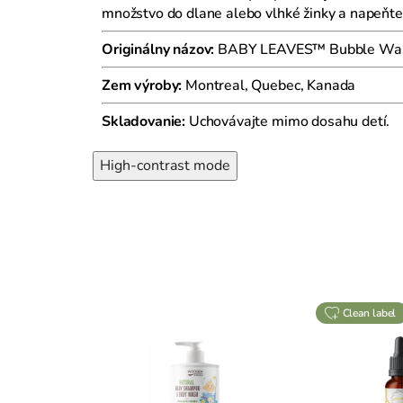
množstvo do dlane alebo vlhké žinky a napeňte
Originálny názov:
BABY LEAVES™ Bubble Wash
Zem výroby:
Montreal, Quebec, Kanada
Skladovanie:
Uchovávajte mimo dosahu detí.
High-contrast mode
clean label