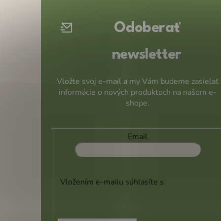
ä
t
Odoberať
i
e
newsletter
Vložte svoj e-mail a my Vám budeme zasielať
informácie o nových produktoch na našom e-
shope.
Email
Vložením e-mailu súhlasíte s
podmienkami
ochrany osobných údajov