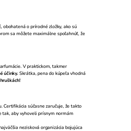
E
, obohatená o prírodné zložky, ako sú
torom sa môžete maximálne spoľahnúť, že
 parfumácie. V praktickom, takmer
é účinky.
Skrátka, pena do kúpeľa vhodná
 hruškách!
Certifikácia súčasne zaručuje, že takto
e tak, aby vyhoveli prísnym normám
najväčšia nezisková organizácia bojujúca