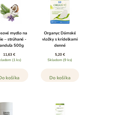
sové mydlo na
Organyc Dámské
ie – strúhané -
vložky s krídelkami
vanduľa 500g
denné
11,63 €
5,20 €
kladom
(1 ks)
Skladom
(9 ks)
Do košíka
Do košíka