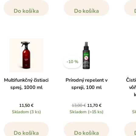
Do košíka
Do košíka
-10 %
Multifunkčný čistiaci
Prírodný repelent v
Čist
sprej, 1000 ml
spreji, 100 ml
vôň
11,50 €
13,00 €
11,70 €
Skladom
(3 ks)
Skladom
(>15 ks)
S
Do košíka
Do košíka