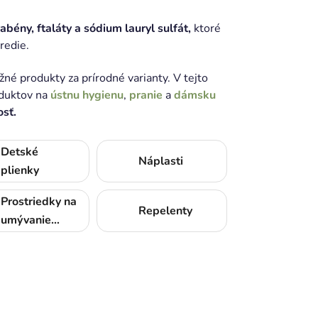
bény, ftaláty a sódium lauryl sulfát,
ktoré
redie.
né produkty za prírodné varianty. V tejto
oduktov na
ústnu hygienu
,
pranie
a
dámsku
osť.
Detské
Náplasti
plienky
Prostriedky na
Repelenty
umývanie
riadu