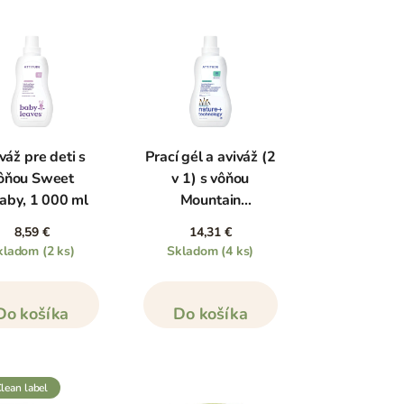
váž pre deti s
Prací gél a aviváž (2
ôňou Sweet
v 1) s vôňou
laby, 1 000 ml
Mountain
Essentials, 1 050 ml
8,59 €
14,31 €
kladom
(2 ks)
Skladom
(4 ks)
Do košíka
Do košíka
clean label