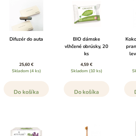
Difuzér do auta
BIO dámske
Koko
vlhčené obrúsky, 20
pran
ks
le
25,60 €
4,59 €
Skladom
(4 ks)
Skladom
(10 ks)
S
Do košíka
Do košíka