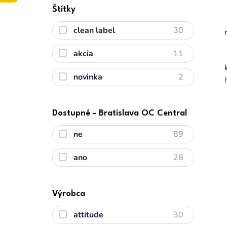
Štítky
clean label
30
akcia
11
novinka
2
Dostupné - Bratislava OC Central
ne
89
ano
28
Výrobca
attitude
30