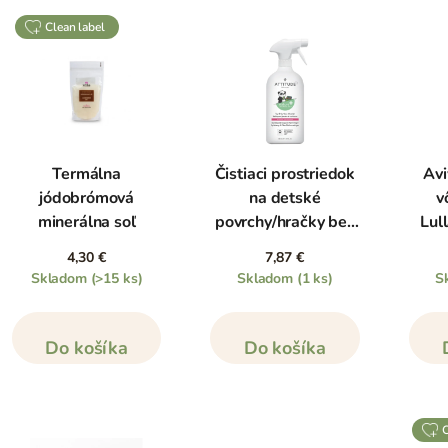
clean label
Termálna
Čistiaci prostriedok
Avi
jódobrómová
na detské
v
minerálna soľ
povrchy/hračky bez
Lul
vône s
4,30 €
7,87 €
rozprašovačom, 800
Skladom
(>15 ks)
Skladom
(1 ks)
S
ml
Do košíka
Do košíka