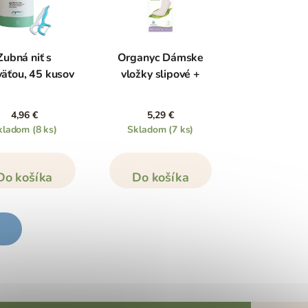
Zubná niť s
Organyc Dámske
väťou, 45 kusov
vložky slipové +
4,96 €
5,29 €
kladom
(8 ks)
Skladom
(7 ks)
Do košíka
Do košíka