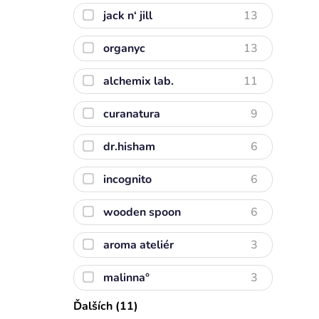
jack n‘ jill
13
organyc
13
alchemix lab.
11
curanatura
9
dr.hisham
6
incognito
6
wooden spoon
6
aroma ateliér
3
malinna°
3
Ďalších (11)