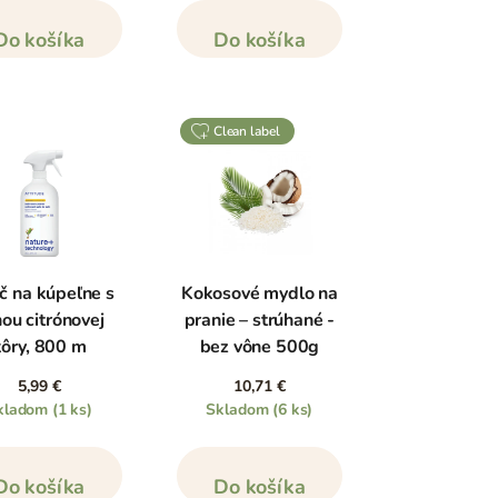
Do košíka
Do košíka
clean label
ič na kúpeľne s
Kokosové mydlo na
ou citrónovej
pranie – strúhané -
kôry, 800 m
bez vône 500g
5,99 €
10,71 €
kladom
(1 ks)
Skladom
(6 ks)
Do košíka
Do košíka