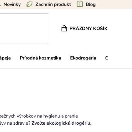
Novinky
Zachráň produkt
Blog
PRÁZDNY KOŠÍK
NÁKUPNÝ KOŠÍK
nápoje
Prírodná kozmetika
Ekodrogéria
Ostatné
bežných výrobkov na hygienu a pranie
lyv na zdravie?
Zvoľte ekologickú drogériu,