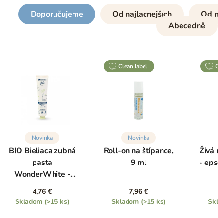
Doporučujeme
Od najlacnejších
Od n
Abecedně
clean label
Novinka
Novinka
BIO Bieliaca zubná
Roll-on na štípance,
Živá
pasta
9 ml
- ep
WonderWhite -
mäta a aktívne uhlie,
4,76 €
7,96 €
75 ml
Skladom
(>15 ks)
Skladom
(>15 ks)
Sk