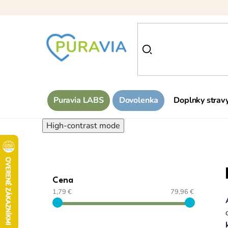
Prejsť
na
obsah
Puravia LABS
Dovolenka
Doplnky strav
High-contrast mode
Cena
1,79 €
79,96 €