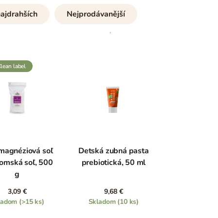
ajdrahších
Nejprodávanější
117
položek celkem
clean label
 magnéziová soľ
Detská zubná pasta
somská soľ, 500
prebiotická, 50 ml
g
3,09 €
9,68 €
ladom
(>15 ks)
Skladom
(10 ks)