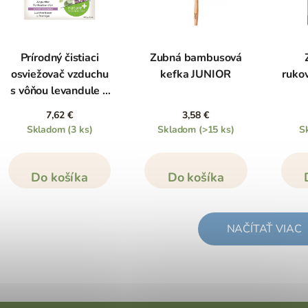
Prírodný čistiaci
Zubná bambusová
osviežovač vzduchu
kefka JUNIOR
ruko
s vôňou levandule a
eukalyptu, 227 g
7,62 €
3,58 €
Skladom
(3 ks)
Skladom
(>15 ks)
S
Do košíka
Do košíka
NAČÍTAŤ VIAC