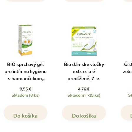
BIO sprchový gél
Bio dámske vložky
Čis
pre intímnu hygienu
extra silné
zele
s harmančekom,
predĺžené, 7 ks
250 ml
9,55 €
4,76 €
Skladom
(8 ks)
Skladom
(>15 ks)
S
Do košíka
Do košíka