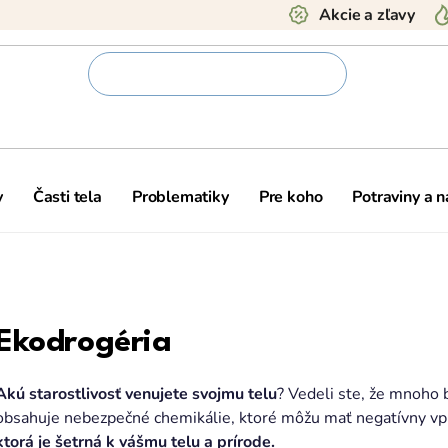
Akcie a zľavy
y
Časti tela
Problematiky
Pre koho
Potraviny a 
Ekodrogéria
Akú starostlivosť venujete svojmu telu
? Vedeli ste, že mnoho 
obsahuje nebezpečné chemikálie, ktoré môžu mať negatívny vp
ktorá je šetrná k vášmu telu a prírode.