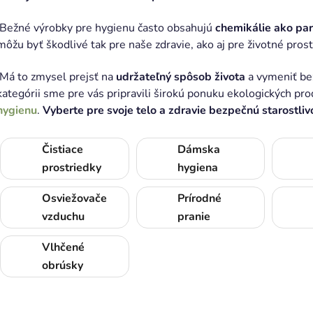
Bežné výrobky pre hygienu často obsahujú
chemikálie ako para
môžu byť škodlivé tak pre naše zdravie, ako aj pre životné prost
Má to zmysel prejsť na
udržateľný spôsob života
a vymeniť bež
kategórii sme pre vás pripravili širokú ponuku ekologických pr
hygienu
.
Vyberte pre svoje telo a zdravie bezpečnú starostliv
Čistiace
Dámska
prostriedky
hygiena
Osviežovače
Prírodné
vzduchu
pranie
Vlhčené
obrúsky