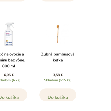
tič na ovocie a
Zubná bambusová
ninu bez vône,
kefka
800 ml
6,05 €
3,58 €
kladom
(6 ks)
Skladom
(>15 ks)
Do košíka
Do košíka