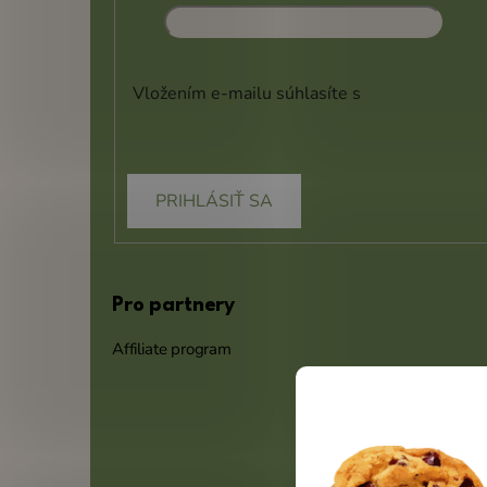
Vložením e-mailu súhlasíte s
podmienkami
ochrany osobných údajov
PRIHLÁSIŤ SA
Pro partnery
Affiliate program