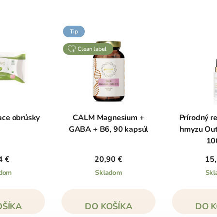
Tip
clean label
iace obrúsky
CALM Magnesium +
Prírodný r
GABA + B6, 90 kapsúl
hmyzu Out
10
4 €
20,90 €
15,
adom
Skladom
Skl
OŠÍKA
DO KOŠÍKA
DO K