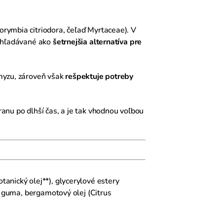
orymbia citriodora, čeľaď Myrtaceae). V
vyhľadávané ako
šetrnejšia alternatíva pre
yzu, zároveň však
rešpektuje potreby
anu po dlhší čas, a je tak vhodnou voľbou
anický olej**), glycerylové estery
á guma, bergamotový olej (Citrus