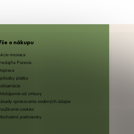
Vše o nákupu
kcie mesiaca
redajňa Puravia
Doprava
pôsoby platby
eklamácie
dstúpenie od zmluvy
ásady spracovania osobných údajov
oužívanie cookies
Obchodné podmienky