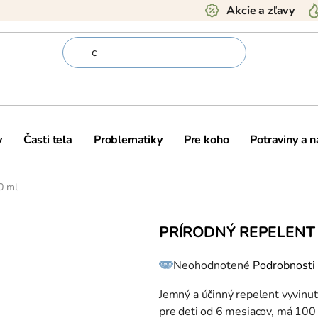
Akcie a zľavy
y
Časti tela
Problematiky
Pre koho
Potraviny a 
00 ml
PRÍRODNÝ REPELENT 
Priemerné
Neohodnotené
Podrobnosti
hodnotenie
produktu
je
0,0
Jemný a účinný repelent vyvinut
z
5
pre deti od 6 mesiacov, má 100