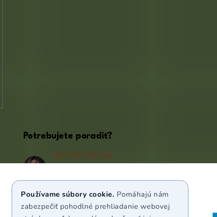
Potrebujete poradiť?
+421 950 105 034
(Po - Pá 9:00 - 17:00)
info@puravia.sk
Používame súbory cookie.
Pomáhajú nám
WhatsApp
zabezpečiť pohodlné prehliadanie webovej