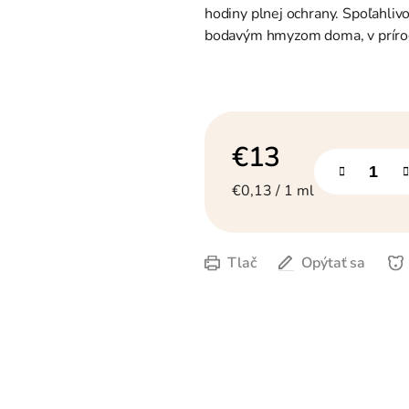
hviezdičiek.
hodiny plnej ochrany. Spoľahlivo
bodavým hmyzom doma, v prírod
€13
Jednotková cena:
€0,13 / 1 ml
Tlač
Opýtať sa