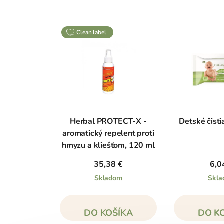
clean label
Herbal PROTECT-X -
Detské čist
aromatický repelent proti
hmyzu a kliešťom, 120 ml
35,38 €
6,0
Skladom
Skl
DO KOŠÍKA
DO K