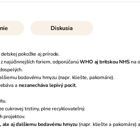
nie
Diskusia
 detskej pokožke aj prírode.
 z najúčinnejších foriem, odporúčanú
WHO aj britskou NHS
na o
 dospelých.
alšiemu bodavému hmyzu (napr. kliešte, pakomáre).
trebáva a
nezanecháva lepivý pocit
.
tu.
 cukrovej trstiny, plne recyklovateľný.
h projektov.
, ale aj ďalšiemu bodavému hmyzu
(napr. kliešte a pakomáre) a 