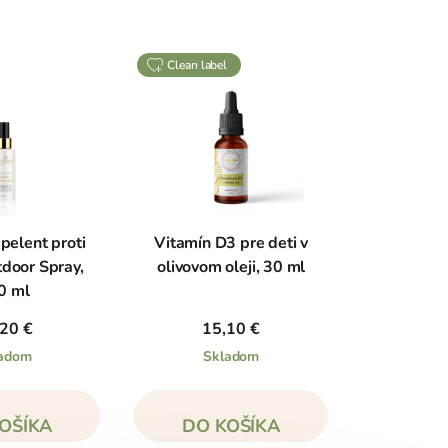
clean label
epelent proti
Vitamín D3 pre deti v
door Spray,
olivovom oleji, 30 ml
0 ml
20 €
15,10 €
adom
Skladom
OŠÍKA
DO KOŠÍKA