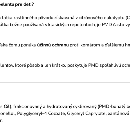
pelentu pre deti?
 látka rastlinného pôvodu získavaná z citrónového eukalyptu (C
á látka bežne používaná v klasických repelentoch, je PMD často 
vďaka čomu ponúka
účinnú ochranu
proti komárom a ďalšiemu hm
entov, ktoré pôsobia len krátko, poskytuje PMD spoľahlivú ochr
 Oil), frakcionovaný a hydratovaný cyklizovaný (PMD-bohatý bot
tronellol, Polyglyceryl-4 Cocoate, Glyceryl Caprylate, xantánov
n.