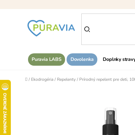
Prejsť
na
obsah
Puravia LABS
Dovolenka
Doplnky strav
Domov
/
Ekodrogéria
/
Repelenty
/
Prírodný repelent pre deti, 1