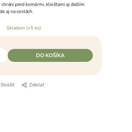
 chráni pred komármi, kliešťami aj ďalším
e aj na cestách.
Skladom
(>5 ks)
DO KOŠÍKA
Strážiť
Zdieľať