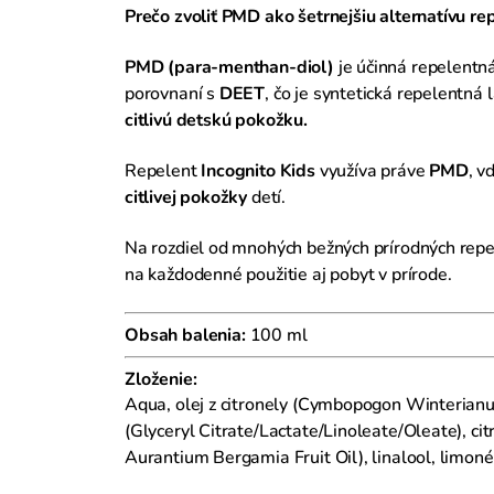
Prečo zvoliť PMD ako šetrnejšiu alternatívu re
PMD (para-menthan-diol)
je účinná repelentná
porovnaní s
DEET
, čo je syntetická repelentn
citlivú detskú pokožku.
Repelent
Incognito Kids
využíva práve
PMD
, 
citlivej pokožky
detí.
Na rozdiel od mnohých bežných prírodných repel
na každodenné použitie aj pobyt v prírode.
Obsah balenia:
100 ml
Zloženie:
Aqua, olej z citronely (Cymbopogon Winterianus
(Glyceryl Citrate/Lactate/Linoleate/Oleate), ci
Aurantium Bergamia Fruit Oil), linalool, limoné