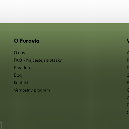
O Puravia
O nás
A
FAQ - Najčastejšie otázky
P
Poradna
Blog
S
Kontakt
R
Vernostný program
O
Z
P