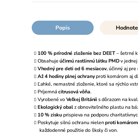
Popis
Hodnote
100 % prírodné zloženie bez DEET
– šetrné k
Obsahuje
účinnú rastlinnú látku PMD
v jednej
Vhodný pre deti od 6 mesiacov
, účinný aj pre
Až 4 hodiny plnej ochrany
proti komárom aj ď
Ľahké, nemastné zloženie, ktoré sa rýchlo vs
Príjemná
citrusová vôňa
.
Vyrobené vo
Veľkej Británii
s dôrazom na kvali
Ekologický obal
z obnoviteľného plastu na báze
10 % zisku
prispieva na podporu charitatívnyc
Poskytuje silnú ochranu nielen
proti komárom
každodenné použitie do školy či von.