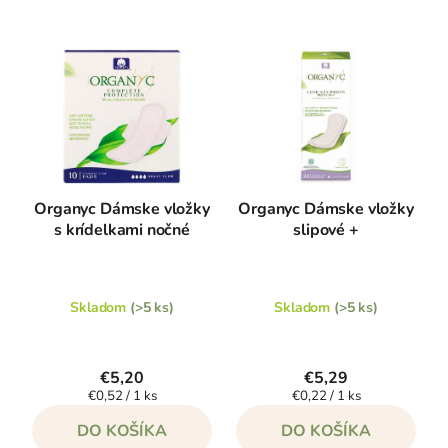
Organyc Dámske vložky
Organyc Dámske vložky
s krídelkami nočné
slipové +
Skladom
(>5 ks)
Skladom
(>5 ks)
€5,20
€5,29
Jednotková
Jednotková
€0,52 / 1 ks
€0,22 / 1 ks
cena:
cena:
DO KOŠÍKA
DO KOŠÍKA