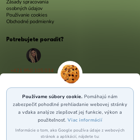
Zásady spracovania
osobných údajov
Používanie cookies
Obchodné podmienky
Potrebujete poradiť?
+421 950 105 034
(Po - Pá 9:00 - 17:00)
info@puravia.sk
Používame súbory cookie.
Pomáhajú nám
WhatsApp
zabezpečiť pohodlné prehliadanie webovej stránky
a vďaka analýze zlepšovať jej funkcie, výkon a
použiteľnosť.
Viac informácií
Sledujte nás
Informácie o tom, ako Google používa údaje z webových
stránok a aplikácií, nájdete tu: