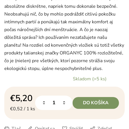
absolútne diskrétne, napriek tomu dokonale bezpečné.
Neobsahujú nič, čo by mohlo podráždiť citlivú pokožku
intímnych partií a ponúkajú tak maximálny komfort aj
počas náročnejších dní menštruácie. A čo je naozaj
dôležitá správa? Ich používaním nezaťažujete našu
planétu! Na rozdiel od konvenčných vložiek sú totiž všetky
produkty talianskej značky ORGANYC 100% rozložiteľné,
čo je (nielen) pre všetkých, ktorí pozorne strážia svoju
ekologickú stopu, úplne nespochybniteľné plus.
Skladom
(>5 ks)
€5,20
DO KOŠÍKA
Jednotková cena:
€0,52 / 1 ks
Tlač
Opýtať sa
Strážiť
Zdieľať