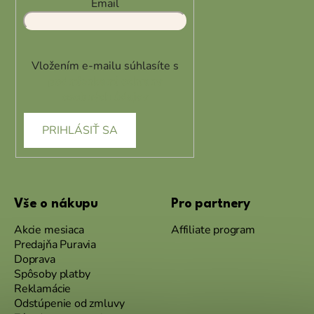
Email
Vložením e-mailu súhlasíte s
podmienkami ochrany
osobných údajov
PRIHLÁSIŤ SA
Vše o nákupu
Pro partnery
Akcie mesiaca
Affiliate program
Predajňa Puravia
Doprava
Spôsoby platby
Reklamácie
Odstúpenie od zmluvy