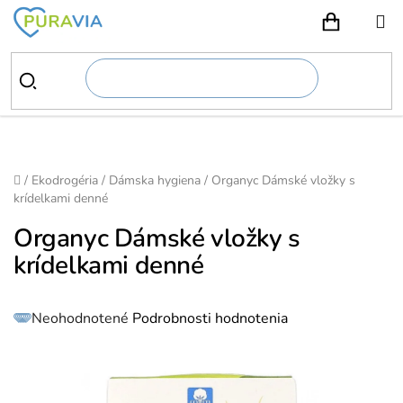
Prejsť
na
NÁKUPN
obsah
Domov
/
Ekodrogéria
/
Dámska hygiena
/
Organyc Dámské vložky s
krídelkami denné
Organyc Dámské vložky s
krídelkami denné
Priemerné
Neohodnotené
Podrobnosti hodnotenia
hodnotenie
produktu
je
0,0
z
5
hviezdičiek.