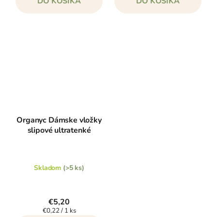
DO KOŠÍKA
DO KOŠÍKA
Organyc Dámske vložky
slipové ultratenké
Skladom
(>5 ks)
€5,20
Jednotková
€0,22 / 1 ks