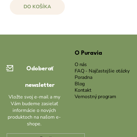
cena:
DO KOŠÍKA
Z
á
O Puravia
p
ä
O nás
Odoberať
t
FAQ - Najčastejšie otázky
Poradna
i
Blog
newsletter
e
Kontakt
Vernostný program
Vložte svoj e-mail a my
Vám budeme zasielať
informácie o nových
produktoch na našom e-
shope.