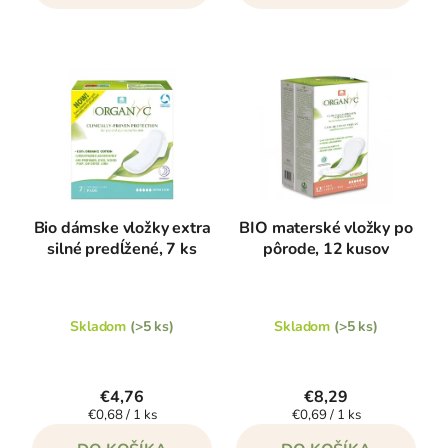
Bio dámske vložky extra
BIO materské vložky po
silné predĺžené, 7 ks
pôrode, 12 kusov
Skladom
(>5 ks)
Skladom
(>5 ks)
€4,76
€8,29
Jednotková
Jednotková
€0,68 / 1 ks
€0,69 / 1 ks
cena:
cena: