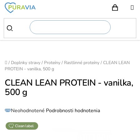
Prejsť
na
NÁKUPN
obsah
Domov
/
Doplnky stravy
/
Proteíny
/
Rastlinné proteíny
/
CLEAN LEAN
PROTEIN - vanilka, 500 g
CLEAN LEAN PROTEIN - vanilka,
500 g
Priemerné
Neohodnotené
Podrobnosti hodnotenia
hodnotenie
produktu
je
0,0
z
clean label
5
hviezdičiek.