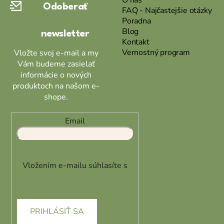
Odoberať
t
FAQ - Najčastejšie otázky
Poradna
i
Blog
newsletter
e
Kontakt
Vernostný program
Vložte svoj e-mail a my
Vám budeme zasielať
informácie o nových
produktoch na našom e-
shope.
Email
Vložením e-mailu súhlasíte s
podmienkami ochrany
osobných údajov
PRIHLÁSIŤ SA