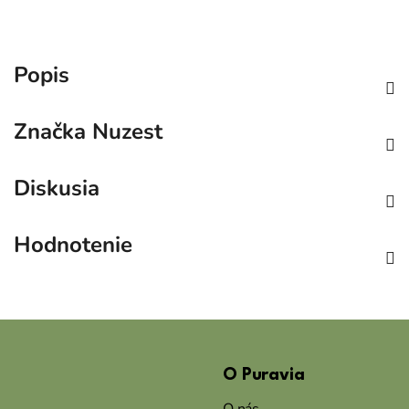
Popis
Značka
Nuzest
Diskusia
Hodnotenie
Z
á
O Puravia
p
ä
O nás