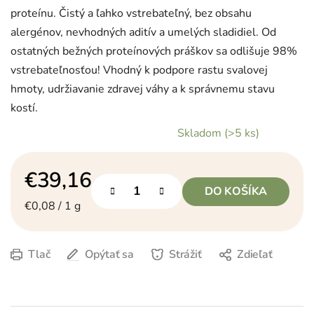
proteínu. Čistý a ľahko vstrebateľný, bez obsahu
alergénov, nevhodných aditív a umelých sladidiel. Od
ostatných bežných proteínových práškov sa odlišuje 98%
vstrebateľnosťou! Vhodný k podpore rastu svalovej
hmoty, udržiavanie zdravej váhy a k správnemu stavu
kostí.
Skladom
(>5 ks)
€39,16
DO KOŠÍKA
Jednotková cena:
€0,08 / 1 g
Tlač
Opýtať sa
Strážiť
Zdieľať