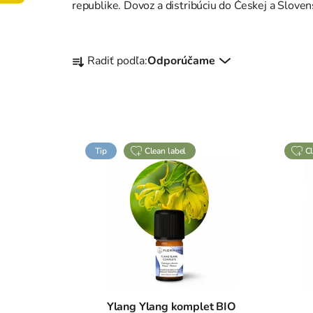
republike. Dovoz a distribúciu do Českej a Sloven
R
Radiť podľa:
Odporúčame
a
d
e
n
V
i
Tip
clean label
ý
e
p
p
i
r
s
o
p
d
r
u
o
k
d
t
u
o
Ylang Ylang komplet BIO