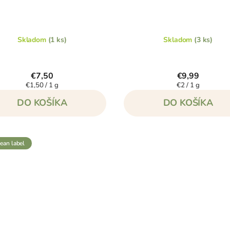
Skladom
(1 ks)
Skladom
(3 ks)
€7,50
€9,99
Jednotková
Jednotková
€1,50 / 1 g
€2 / 1 g
cena:
cena:
DO KOŠÍKA
DO KOŠÍKA
clean label