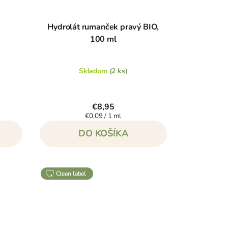
Hydrolát rumanček pravý BIO,
100 ml
Skladom
(2 ks)
€8,95
Jednotková
€0,09 / 1 ml
cena:
DO KOŠÍKA
clean label