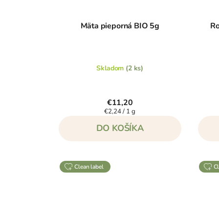
Mäta pieporná BIO 5g
Ro
Skladom
(2 ks)
€11,20
Jednotková
€2,24 / 1 g
cena:
DO KOŠÍKA
clean label