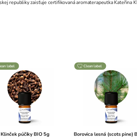
skej republiky zaisťuje certifikovaná aromaterapeutka Kateřina 
clean label
clean label
Klinček púčiky BIO 5g
Borovica lesná (scots pine) 