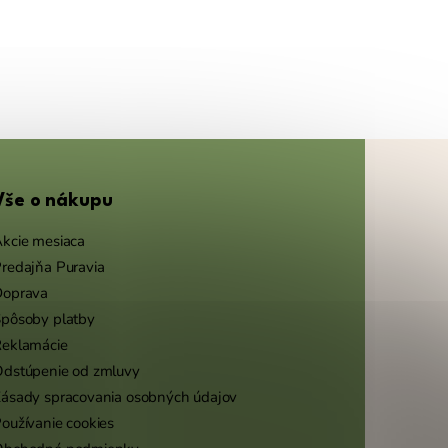
Vše o nákupu
kcie mesiaca
redajňa Puravia
Doprava
pôsoby platby
eklamácie
dstúpenie od zmluvy
ásady spracovania osobných údajov
oužívanie cookies