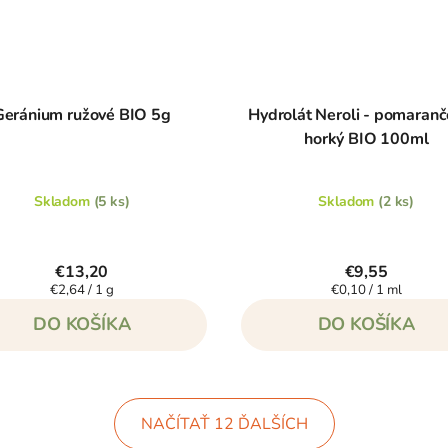
Geránium ružové BIO 5g
Hydrolát Neroli - pomaranč
horký BIO 100ml
Skladom
(5 ks)
Skladom
(2 ks)
€13,20
€9,55
Jednotková
Jednotková
€2,64 / 1 g
€0,10 / 1 ml
cena:
cena:
DO KOŠÍKA
DO KOŠÍKA
NAČÍTAŤ 12 ĎALŠÍCH