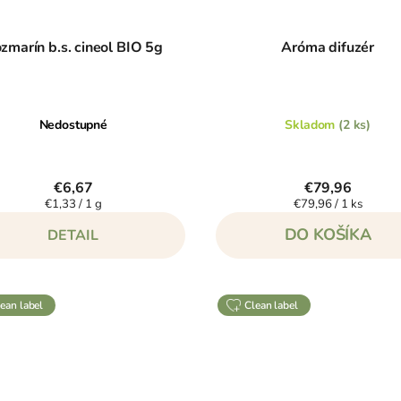
zmarín b.s. cineol BIO 5g
Aróma difuzér
Nedostupné
Skladom
(2 ks)
€6,67
€79,96
Jednotková
Jednotková
€1,33 / 1 g
€79,96 / 1 ks
cena:
cena:
DO KOŠÍKA
DETAIL
clean label
clean label