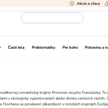
Akcie a zľavy
y
Časti tela
Problematiky
Pre koho
Potraviny a 
enádhernej romantickej krajine Provence na juhu Francúzska. To j
dami z ekologicky vypestovaných alebo divoko rastúcich rastlín.
érie Florihana sú ponúkané zákazníkom v mnohých krajinách Európ