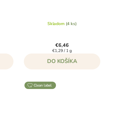
Skladom
(4 ks)
€6,46
Jednotková
€1,29 / 1 g
cena:
DO KOŠÍKA
clean label