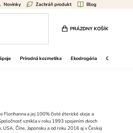
Novinky
Zachráň produkt
Blog
PRÁZDNY KOŠÍK
NÁKUPNÝ KOŠÍK
nápoje
Prírodná kozmetika
Ekodrogéria
Ostatné
e Florihanna a jej 100% čisté éterické oleje a
 Spoločnosť vznikla v roku 1993 spojením dvoch
y, USA, Číne, Japonsku a od roku 2016 aj v Českej