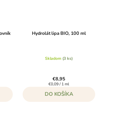
ovník
Hydrolát lipa BIO, 100 ml
Skladom
(3 ks)
€8,95
Jednotková
€0,09 / 1 ml
cena:
DO KOŠÍKA