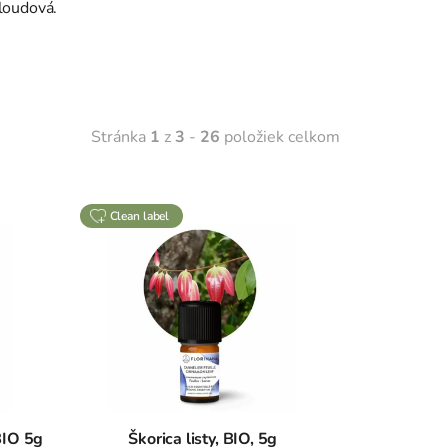
Kloudová.
Stránka
1
z
3
-
26
položiek celkom
clean label
BIO 5g
Škorica listy, BIO, 5g