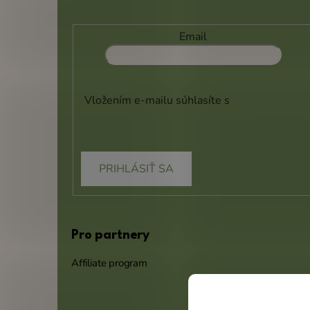
Email
Vložením e-mailu súhlasíte s
podmienkami
ochrany osobných údajov
PRIHLÁSIŤ SA
Pro partnery
Affiliate program