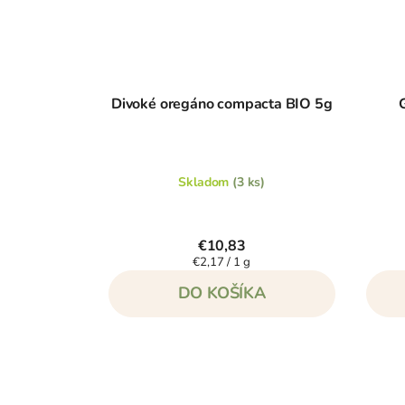
Divoké oregáno compacta BIO 5g
Skladom
(3 ks)
€10,83
Jednotková
€2,17 / 1 g
cena:
DO KOŠÍKA