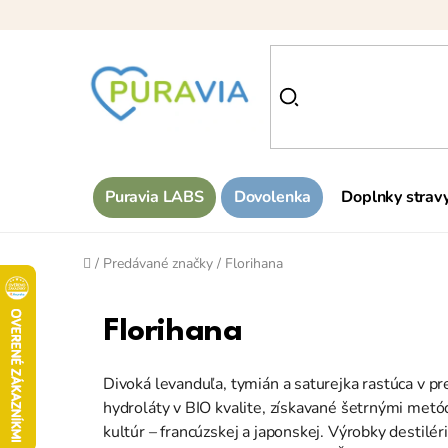
Prejsť
na
obsah
Puravia LABS
Dovolenka
Doplnky strav
Domov
/
Predávané značky
/
Florihana
Florihana
Divoká levanduľa, tymián a saturejka rastúca v pr
hydroláty v BIO kvalite, získavané šetrnými metó
kultúr – francúzskej a japonskej. Výrobky destil