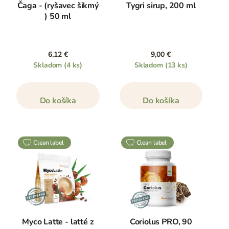
Čaga - (ryšavec šikmý
Tygri sirup, 200 ml
) 50 ml
6,12 €
9,00 €
Skladom
(4 ks)
Skladom
(13 ks)
Do košíka
Do košíka
clean label
clean label
Myco Latte - latté z
Coriolus PRO, 90