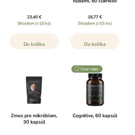
hubami, 60 cukríkov
23,40 €
18,77 €
Skladom
(>15 ks)
Skladom
(>15 ks)
Do košíka
Do košíka
clean label
Zmes pre mikróbiom,
Cognitive, 60 kapsúl
30 kapsúl