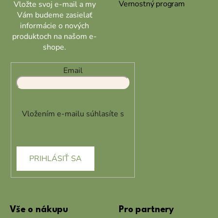
Vernostný program
Vložte svoj e-mail a my
Vám budeme zasielať
informácie o nových
produktoch na našom e-
shope.
Email
Vložením e-mailu súhlasíte s
podmienkami ochrany
osobných údajov
PRIHLÁSIŤ SA
Vše o nákupu
Pro partnery