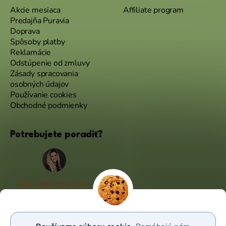
Akcie mesiaca
Affiliate program
Predajňa Puravia
Doprava
Spôsoby platby
Reklamácie
Odstúpenie od zmluvy
Zásady spracovania
osobných údajov
Používanie cookies
Obchodné podmienky
Potrebujete poradiť?
+421 950 105 034
(Po - Pá 9:00 - 17:00)
info@puravia.sk