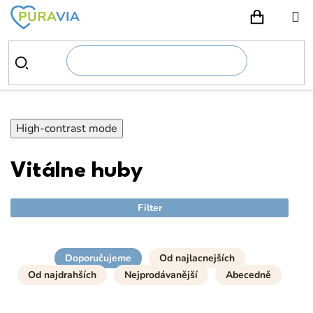
Prejsť
na
NÁKUPN
obsah
High-contrast mode
Vitálne huby
Filter
Doporučujeme
Od najlacnejších
Od najdrahších
Nejprodávanější
Abecedně