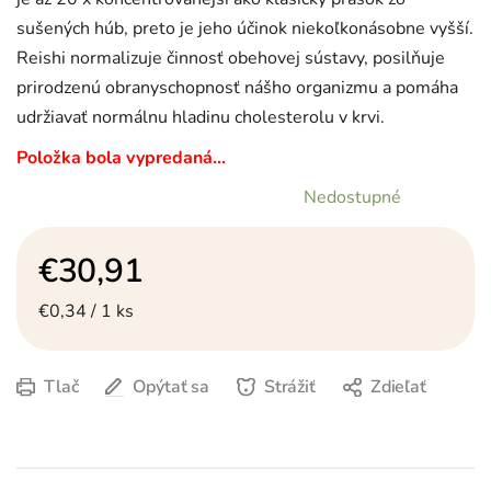
sušených húb, preto je jeho účinok niekoľkonásobne vyšší.
Reishi normalizuje činnosť obehovej sústavy, posilňuje
prirodzenú obranyschopnosť nášho organizmu a pomáha
udržiavať normálnu hladinu cholesterolu v krvi.
Položka bola vypredaná…
Nedostupné
€30,91
Jednotková cena:
€0,34 / 1 ks
Tlač
Opýtať sa
Strážiť
Zdieľať