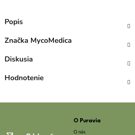
Popis
Značka
MycoMedica
Diskusia
Hodnotenie
Z
á
O Puravia
p
ä
O nás