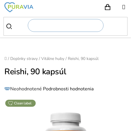
Prejsť
na
NÁKUPN
obsah
Domov
/
Doplnky stravy
/
Vitálne huby
/
Reishi, 90 kapsúl
Reishi, 90 kapsúl
Priemerné
Neohodnotené
Podrobnosti hodnotenia
hodnotenie
produktu
je
0,0
z
clean label
5
hviezdičiek.