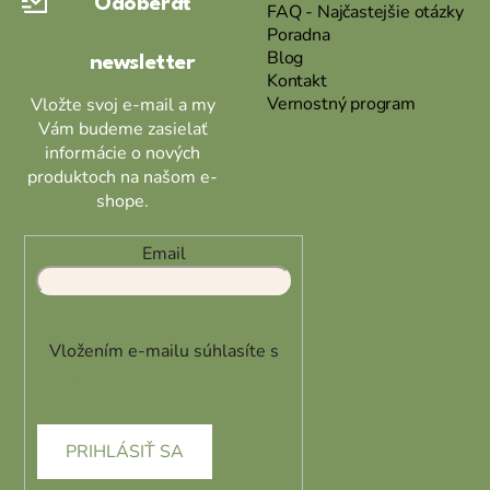
Odoberať
t
FAQ - Najčastejšie otázky
Poradna
i
Blog
newsletter
e
Kontakt
Vernostný program
Vložte svoj e-mail a my
Vám budeme zasielať
informácie o nových
produktoch na našom e-
shope.
Email
Vložením e-mailu súhlasíte s
podmienkami ochrany
osobných údajov
PRIHLÁSIŤ SA