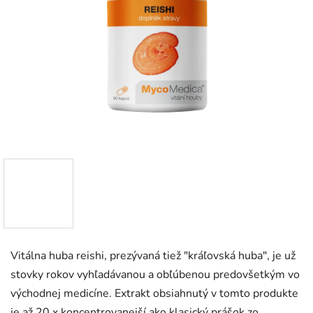
Vitálna huba reishi, prezývaná tiež "kráľovská huba", je už
stovky rokov vyhľadávanou a obľúbenou predovšetkým vo
východnej medicíne. Extrakt obsiahnutý v tomto produkte
je až 20 x koncentrovanejší ako klasický prášok zo