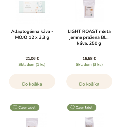
Adaptogénna káva -
LIGHT ROAST mletá
MOJO 12 x 3,3 g
jemne pražená BIO
káva, 250 g
21,06 €
16,58 €
Skladom
(1 ks)
Skladom
(3 ks)
Do košíka
Do košíka
clean label
clean label