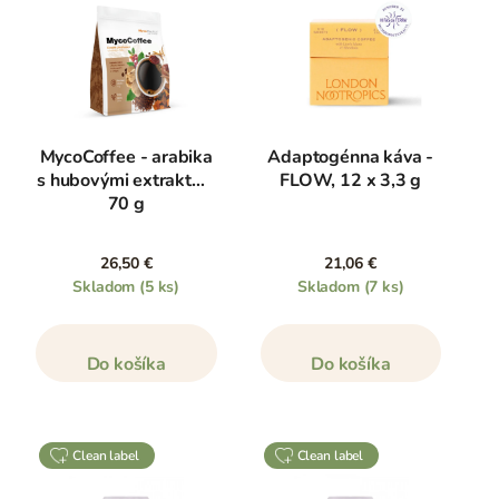
MycoCoffee - arabika
Adaptogénna káva -
s hubovými extraktmi,
FLOW, 12 x 3,3 g
70 g
26,50 €
21,06 €
Skladom
(5 ks)
Skladom
(7 ks)
Do košíka
Do košíka
clean label
clean label