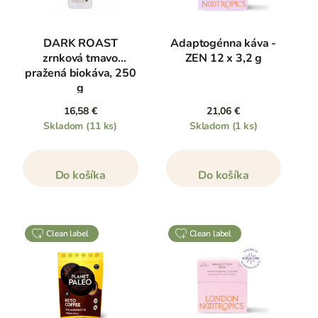
DARK ROAST
Adaptogénna káva -
zrnková tmavo
ZEN 12 x 3,2 g
pražená biokáva, 250
g
16,58 €
21,06 €
Skladom
(11 ks)
Skladom
(1 ks)
Do košíka
Do košíka
clean label
clean label