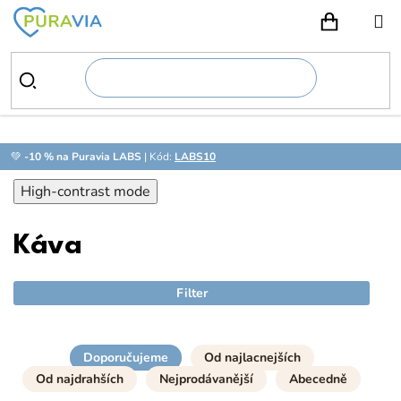
Prejsť
na
NÁKUPN
obsah
💚
-10 % na Puravia LABS
| Kód:
LABS10
High-contrast mode
Káva
Filter
Doporučujeme
Od najlacnejších
Od najdrahších
Nejprodávanější
Abecedně