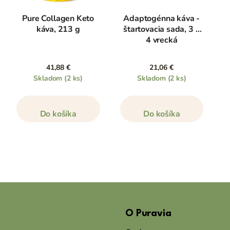
Pure Collagen Keto
Adaptogénna káva -
káva, 213 g
štartovacia sada, 3 x
4 vrecká
41,88 €
21,06 €
Skladom
(2 ks)
Skladom
(2 ks)
Do košíka
Do košíka
Z
á
O Puravia
p
ä