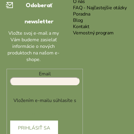
O nás
Odoberať
t
FAQ - Najčastejšie otázky
Poradna
i
Blog
newsletter
e
Kontakt
Vernostný program
Vložte svoj e-mail a my
Vám budeme zasielať
informácie o nových
produktoch na našom e-
shope.
Email
Vložením e-mailu súhlasíte s
podmienkami ochrany
osobných údajov
PRIHLÁSIŤ SA