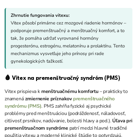
Zhrnutie fungovania vitexu:
Vitex pôsobí primárne cez mozgové riadenie hormónov –
podporuje premenštruačný a menštruačný komfort, a to
tak, že pomáha udržať vyrovnané hormóny
progesterónu, estrogénu, melatonínu a prolaktínu. Tento
mechanizmus vysvetľuje jeho prínosy pri rade
gynekologických ťažkostí.
🩸 Vitex na premenštruačný syndróm (PMS)
Vitex prispieva k
menštruačnému komfortu
– prakticky to
znamená
zmiernenie príznakov
premenštruačného
syndrómu (PMS)
. PMS zahŕňa fyzické aj psychické
problémy pred menštruáciou (podráždenosť, náladovosť,
citlivosť prsníkov, nadúvanie, bolesti hlavy a pod.).
Úľava pri
premenštruačnom syndróme
patrí medzi hlavné tradičné
použitia vitexu a moderné klinické štúdie to potvrdzujú.