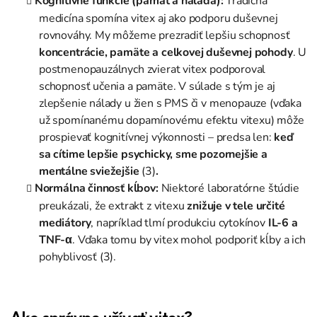
Kognitívne funkcie (pamäť a nálada):
Tradičná
medicína spomína vitex aj ako podporu duševnej
rovnováhy. My môžeme prezradiť lepšiu schopnosť
koncentrácie, pamäte a celkovej duševnej pohody
. U
postmenopauzálnych zvierat vitex podporoval
schopnosť učenia a pamäte. V súlade s tým je aj
zlepšenie nálady u žien s PMS či v menopauze (vďaka
už spomínanému dopamínovému efektu vitexu) môže
prospievať kognitívnej výkonnosti – predsa len:
keď
sa cítime lepšie psychicky, sme pozornejšie a
mentálne sviežejšie
(3)
.
Normálna činnosť kĺbov:
Niektoré laboratórne štúdie
preukázali, že extrakt z vitexu
znižuje v tele určité
mediátory
, napríklad tlmí produkciu cytokínov
IL-6 a
TNF-α
. Vďaka tomu by vitex mohol podporiť kĺby a ich
pohyblivosť (3).