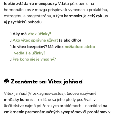
lepšie zvládanie menopauzy.
Vďaka pôsobeniu na
hormonálnu os v mozgu prispieva k vyrovnaniu prolaktínu,
estrogénu a progesterónu, a tým
harmonizuje celý cyklus
aj psychickú pohodu
.
Aký má
vitex účinky?
Ako vitex správne užívať
(a ako dlho)
Je vitex bezpečný? Má vitex
nežiaduce alebo
vedľajšie účinky?
Pre koho nie je vhodný?
☘️ Zoznámte sa: Vitex jahňací
Vitex jahňací (Vitex agnus-castus), ľudovo nazývaný
mníšsky korenie
. Tradične sa jeho plody používali v
liečiteľstve najmä pri ženských problémoch – napríklad
na
zmiernenie premenštruačných symptómov či problémov v