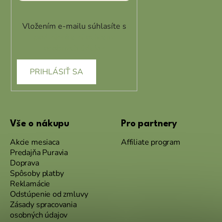
Vložením e-mailu súhlasíte s
podmienkami ochrany
osobných údajov
PRIHLÁSIŤ SA
Vše o nákupu
Pro partnery
Akcie mesiaca
Affiliate program
Predajňa Puravia
Doprava
Spôsoby platby
Reklamácie
Odstúpenie od zmluvy
Zásady spracovania
osobných údajov