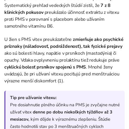
Systematický prehľad vedeckých štúdií zistil, že
7 z 8
klinických pokusov
preukázalo účinnosť extraktu z vitexu
proti PMS v porovnaní s placebom alebo užívaním
samotného vitamínu B6.
U žien s PMS vitex preukázateľne
zmierňuje ako psychické
príznaky (náladovosť, podráždenosť), tak fyzické prejavy
ako sú bolesti hlavy, napätie v prsníkoch (mastodýnia) či
opuchy. Vďaka ovplyvneniu prolaktínu tiež redukuje práve
cyklickú bolesť prsníkov spojenú s PMS
. Mnohé ženy
uvádzajú, že pri užívaní vitexu pociťujú pred menštruáciou
výrazne menší diskomfort (1).
Tip pre užívanie vitexu:
Pre dosiahnutie plného účinku na PMS je zvyčajne nutné
užívať vitex
denne po dobu niekoľkých týždňov až 3
mesiacov,
kým dôjde k výraznému zlepšeniu. Štúdie
často hodnotili stav po 3 menštruačných cykloch