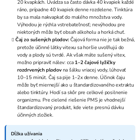
20 kvapkách. Uvádza sa často dávka 40 kvapiek každé
ráno, prípadne 40 kvapiek denne rozdelene. Tinktúra
by sa mala nakvapkať do malého množstva vody.
Výhodou je rýchla vstrebateľnosť; nevýhodou pre
niektorých môže byť obsah alkoholu a horká chuť.
Čaj zo sušených plodov:
Čajová forma nie je tak bežná,
pretože účinné látky vitexu sa horšie uvoľňujú do
vody a plody sú tvrdé. Ak však máte sušený vitex,
možno pripraviť nálev: cca
1–2 čajové lyžičky
rozdrvených plodov
na šálku vriacej vody, lúhovať
10–15 minút. Čaj sa pije 1–2x denne. Účinok čaju
môže byť miernejší ako u štandardizovaného extraktu
alebo tinktúry. Hodí sa skôr pre celkové posilnenie
organizmu. Pre cielené riešenie PMS je vhodnejší
štandardizovaný produkt, kde viete presnú dávku
účinných zložiek.
Dĺžka užívania