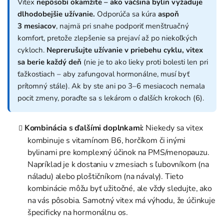
Vitex
nepôsobí okamžite – ako väčšina bylín vyžaduje
dlhodobejšie užívanie.
Odporúča sa kúra
aspoň
3 mesiacov
, najmä pri snahe podporiť menštruačný
komfort, pretože zlepšenie sa prejaví až po niekoľkých
cykloch.
Neprerušujte užívanie v priebehu cyklu, vitex
sa berie každý deň
(nie je to ako lieky proti bolesti len pri
ťažkostiach – aby zafungoval hormonálne, musí byť
prítomný stále). Ak by ste ani po 3–6 mesiacoch nemala
pocit zmeny, poraďte sa s lekárom o ďalších krokoch (6).
Kombinácia s ďalšími doplnkami:
Niekedy sa vitex
kombinuje s vitamínom B6, horčíkom či inými
bylinami pre komplexný účinok na PMS/menopauzu.
Napríklad je k dostaniu v zmesiach s ľubovníkom (na
náladu) alebo ploštičníkom (na návaly). Tieto
kombinácie môžu byť užitočné, ale vždy sledujte, ako
na vás pôsobia. Samotný vitex má výhodu, že účinkuje
špecificky na hormonálnu os.