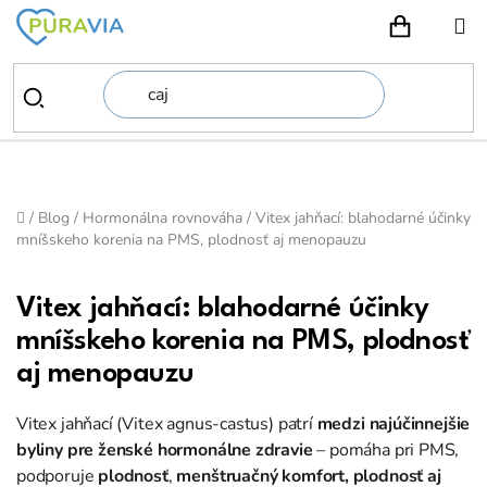
Prejsť
na
NÁKUPN
obsah
Domov
/
Blog
/
Hormonálna rovnováha
/
Vitex jahňací: blahodarné účinky
mníšskeho korenia na PMS, plodnosť aj menopauzu
Vitex jahňací: blahodarné účinky
mníšskeho korenia na PMS, plodnosť
aj menopauzu
Vitex jahňací (Vitex agnus-castus) patrí
medzi najúčinnejšie
byliny pre ženské hormonálne zdravie
– pomáha pri PMS,
podporuje
plodnosť
,
menštruačný komfort, plodnosť aj