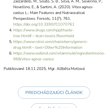
Zaccardelli, M., Souto, S. B., Silva, A. M., Severino, P.,
Novellino, E., & Santini, A. (2020). Vitex agnus-
castus L.: Main Features and Nutraceutical
Perspectives. Forests, 11(7), 761.
https://doi.org/10.3390/f11070761
https://www.drugs.com/npp/chaste-
tree.html#:~:text=levels.Roemheld
https://www.rxlist.com/chasteberry/generic-
drug.htm#:~:text=Other%20Information
https://www.webmd.com/vitamins/ai/ingredientmono-
968/vitex-agnus-castus
Publikované 18.11.2025, Mgr. Alžběta Motlová
PREDCHÁDZAJÚCI ČLÁNOK