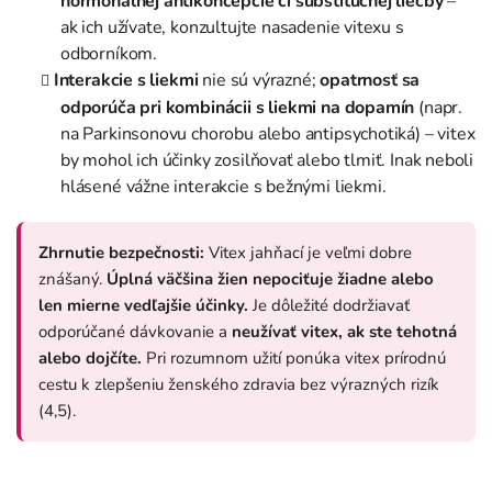
hormonálnej antikoncepcie či substitučnej liečby
–
ak ich užívate, konzultujte nasadenie vitexu s
odborníkom.
Interakcie s liekmi
nie sú výrazné;
opatrnosť sa
odporúča pri kombinácii s liekmi na
dopamín
(napr.
na Parkinsonovu chorobu alebo antipsychotiká) – vitex
by mohol ich účinky zosilňovať alebo tlmiť. Inak neboli
hlásené vážne interakcie s bežnými liekmi.
Zhrnutie bezpečnosti:
Vitex jahňací je veľmi dobre
znášaný.
Úplná väčšina žien nepociťuje žiadne alebo
len mierne vedľajšie účinky.
Je dôležité dodržiavať
odporúčané dávkovanie a
neužívať vitex, ak ste tehotná
alebo dojčíte.
Pri rozumnom užití ponúka vitex prírodnú
cestu k zlepšeniu ženského zdravia bez výrazných rizík
(4,5).