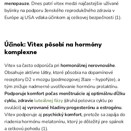
menopauze
. Dnes patrí vitex medzi najčastejšie užívané
bylinky na podporu ženského reprodukčného zdravia v
Európe aj USA vďaka účinkom aj celkovej bezpečnosti (1).
Účinok: Vitex pôsobí na hormóny
komplexne
Vitex sa často odporúča pri
hormonálnej nerovnováhe
.
Obsahuje aktívne látky, ktoré pôsobia na dopamínové
receptory D2 v mozgu (podmozgovej žľaze – hypofýze), a
tým znižuje nadmerné uvoľňovanie hormónu prolaktínu.
Podporuje komfort počas menštruácie aj optimálnu dĺžku
cyklu, zdravie
luteálnej fázy
(druhá polovica cyklu po
ovulácii)
aj vyrovnané hladiny progesterónu a estrogénu
.
Vitex podporuje aj
psychický komfort
, pretože sa zapája do
riadenia hormónu melatonínu, ktorý je dôležitý pre spánok
a celkovú pohodu (1).