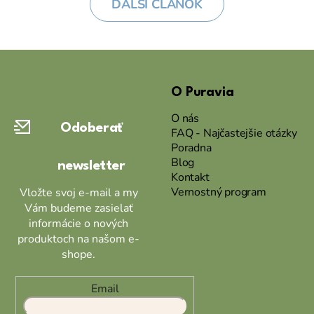
ĎALŠÍ ČLÁNOK
Z
á
O Puravia
p
ä
O nás
Odoberať
t
FAQ - Najčastejšie otázky
Poradna
i
Blog
newsletter
e
Kontakt
Vernostný program
Vložte svoj e-mail a my
Vám budeme zasielať
informácie o nových
produktoch na našom e-
shope.
Email