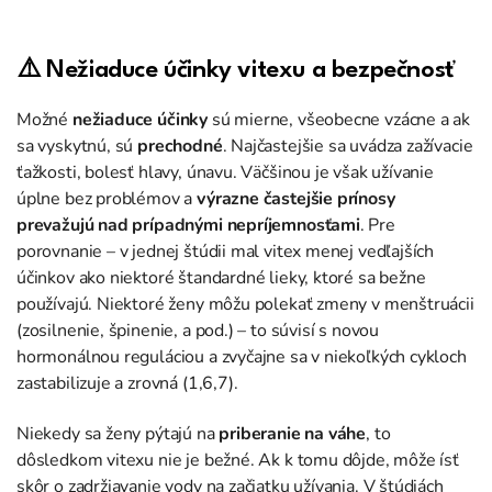
⚠️
Nežiaduce účinky vitexu a bezpečnosť
Možné
nežiaduce účinky
sú mierne, všeobecne vzácne a ak
sa vyskytnú, sú
prechodné
. Najčastejšie sa uvádza zažívacie
ťažkosti, bolesť hlavy, únavu. Väčšinou je však užívanie
úplne bez problémov a
výrazne častejšie prínosy
prevažujú nad prípadnými nepríjemnosťami
. Pre
porovnanie – v jednej štúdii mal vitex menej vedľajších
účinkov ako niektoré štandardné lieky, ktoré sa bežne
používajú. Niektoré ženy môžu polekať zmeny v menštruácii
(zosilnenie, špinenie, a pod.) – to súvisí s novou
hormonálnou reguláciou a zvyčajne sa v niekoľkých cykloch
zastabilizuje a zrovná (1,6,7).
Niekedy sa ženy pýtajú na
priberanie na váhe
, to
dôsledkom vitexu nie je bežné. Ak k tomu dôjde, môže ísť
skôr o zadržiavanie vody na začiatku užívania. V štúdiách