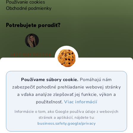
Používanie cookies
Obchodné podmienky
Potrebujete poradiť?
+421 950 105 034
(Po - Pá 9:00 - 17:00)
info@puravia.sk
Používame súbory cookie.
Pomáhajú nám
WhatsApp
zabezpečiť pohodlné prehliadanie webovej stránky
a vďaka analýze zlepšovať jej funkcie, výkon a
použiteľnosť.
Viac informácií
Sledujte nás
Informácie o tom, ako Google používa údaje z webových
stránok a aplikácií, nájdete tu:
business.safety.google/privacy