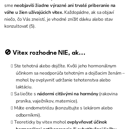
sme
neobjavili žiadne výrazné ani trvalé priberanie na
váhe u žien užívajúcich vitex.
Každopádne, ak sa objaví
niečo, čo Vás zneistí, je vhodné znížiť dávku alebo stav
konzultovať (5).
🚫 Vitex rozhodne NIE, ak...
Ste tehotná alebo dojčíte. Kvôli jeho hormonálnym
účinkom sa neodporúča tehotným a dojčiacim ženám –
mohol by ovplyvniť udržanie tehotenstva alebo
laktáciu.
Sa liečite s
nádormi citlivými na hormóny
(rakovina
prsníka, vaječníkov, maternice).
Máte endometriózu (konzultujte s lekárom alebo
odborníkmi).
Teoreticky by vitex mohol
ovplyvňovať účinok