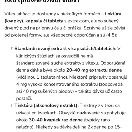
Ako správne užívať vitex?
Vitex jahňací je dostupný v niekoľkých formách –
tinktúra
(kvapky)
,
kapsuly či tablety
s extraktom, alebo sušený
drvený plod na prípravu čaju či prášku. Správne užitie závisí
od zvolenej formy, ale všeobecné odporúčania sú (4,5):
Štandardizovaný extrakt v kapsulách/tabletách:
V
klinických štúdiách sa osvedčili najmä
štandardizované suché extrakty z vitexu. Odporúčaná
denná dávka býva okolo
20–40 mg extraktu denne
(väčšinou 1 tableta ráno). Niektoré prípravky obsahujú
4 mg vysoko koncentrovaného extraktu (zodpovedá
asi 40 mg sušených plodov) – takáto dávka už často
postačí.
Tinktúra (alkoholový extrakt):
Tinktúry z vitexu sa
užívajú po kvapkách. Obvyklé dávkovanie sa pohybuje
okolo
30–40 kvapiek raz denne
(typicky ráno
nalačno). Niekedy sa dávka delí na 2x denne po 15–