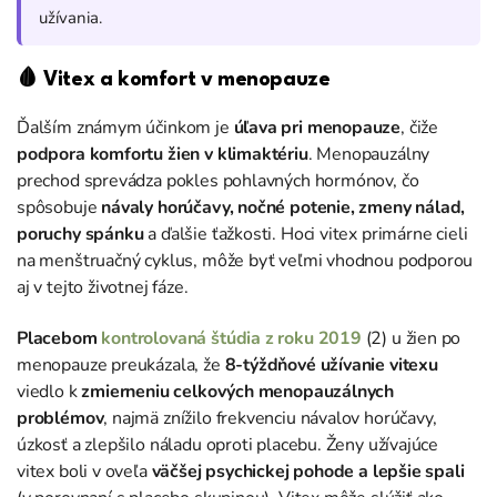
užívania.
🩸 Vitex a komfort v menopauze
Ďalším známym účinkom je
úľava pri menopauze
, čiže
podpora komfortu žien v klimaktériu
. Menopauzálny
prechod sprevádza pokles pohlavných hormónov, čo
spôsobuje
návaly horúčavy, nočné potenie, zmeny nálad,
poruchy spánku
a ďalšie ťažkosti. Hoci vitex primárne cieli
na menštruačný cyklus, môže byť veľmi vhodnou podporou
aj v tejto životnej fáze.
Placebom
kontrolovaná štúdia z roku 2019
(2) u žien po
menopauze preukázala, že
8-týždňové užívanie vitexu
viedlo k
zmierneniu celkových menopauzálnych
problémov
, najmä znížilo frekvenciu návalov horúčavy,
úzkosť a zlepšilo náladu oproti placebu. Ženy užívajúce
vitex boli v oveľa
väčšej psychickej pohode a lepšie spali