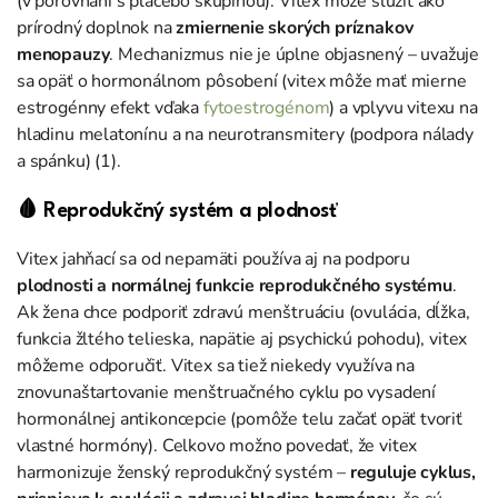
(v porovnaní s placebo skupinou). Vitex môže slúžiť ako
prírodný doplnok na
zmiernenie skorých príznakov
menopauzy
. Mechanizmus nie je úplne objasnený – uvažuje
sa opäť o hormonálnom pôsobení (vitex môže mať mierne
estrogénny efekt vďaka
fytoestrogénom
) a vplyvu vitexu na
hladinu melatonínu a na neurotransmitery (podpora nálady
a spánku) (1).
🩸 Reprodukčný systém a plodnosť
Vitex jahňací sa od nepamäti používa aj na podporu
plodnosti a normálnej funkcie reprodukčného systému
.
Ak žena chce podporiť zdravú menštruáciu (ovulácia, dĺžka,
funkcia žltého telieska, napätie aj psychickú pohodu), vitex
môžeme odporučiť. Vitex sa tiež niekedy využíva na
znovunaštartovanie menštruačného cyklu po vysadení
hormonálnej antikoncepcie (pomôže telu začať opäť tvoriť
vlastné hormóny). Celkovo možno povedať, že vitex
harmonizuje ženský reprodukčný systém –
reguluje cyklus,