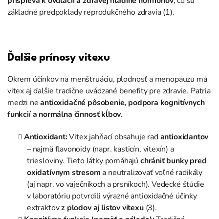
prispieva k ovulácii a zdravej hladine hormónov
, čo sú
základné predpoklady reprodukčného zdravia (1).
Ďalšie prínosy vitexu
Okrem účinkov na menštruáciu, plodnosť a menopauzu má
vitex aj ďalšie tradične uvádzané benefity pre zdravie. Patria
medzi ne
antioxidačné pôsobenie, podpora kognitívnych
funkcií a normálna činnosť kĺbov
.
Antioxidant:
Vitex jahňací obsahuje rad
antioxidantov
– najmä flavonoidy (napr. kasticín, vitexín) a
triesloviny. Tieto látky pomáhajú
chrániť bunky pred
oxidatívnym stresom
a neutralizovať voľné radikály
(aj napr. vo vaječníkoch a prsníkoch). Vedecké štúdie
v laboratóriu potvrdili výrazné antioxidačné účinky
extraktov
z plodov aj listov vitexu
(3).