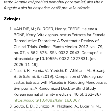
tento komplexný prehľad pomohol porozumieť, ako vitex
funguje a ako ho bezpečne využiť pre vaše zdravie.
Zdroje
:
VAN DIE, M.; BURGER, Henry; TEEDE, Helena a
BONE, Kerry. Vitex agnus-castus Extracts for Female
Reproductive Disorders: A Systematic Review of
Clinical Trials. Online. Planta Medica. 2012, vol. 79,
no. 07, s. 562-575. ISSN 0032-0943. Dostupné z:
https://doi.org/10.1055/s-0032-1327831. [cit.
2025-11-19].
Naseri, R., Farnia, V., Yazdchi, K., Alikhani, M., Basanj,
B., & Salemi, S. (2019). Comparison of Vitex agnus-
castus Extracts with Placebo in Reducing Menopausal
Symptoms: A Randomized Double-Blind Study.
Korean journal of family medicine, 40(6), 362–367.
https://doi.org/10.4082/kjfm.18.0067
Souto, E. B., Durazzo, A., Nazhand, A., Lucarini, M.,