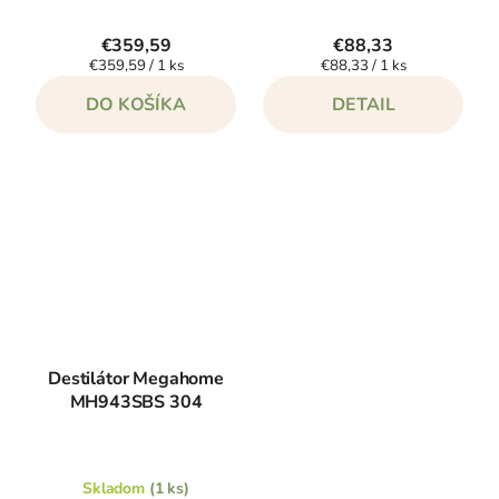
€359,59
€88,33
Jednotková
Jednotková
€359,59 / 1 ks
€88,33 / 1 ks
cena:
cena:
DO KOŠÍKA
DETAIL
Destilátor Megahome
MH943SBS 304
Skladom
(1 ks)