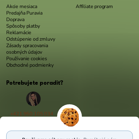
Akcie mesiaca
Affiliate program
Predajňa Puravia
Doprava
Spôsoby platby
Reklamácie
Odstúpenie od zmluvy
Zásady spracovania
osobných údajov
Používanie cookies
Obchodné podmienky
Potrebujete poradiť?
+421 950 105 034
(Po - Pá 9:00 - 17:00)
info@puravia.sk