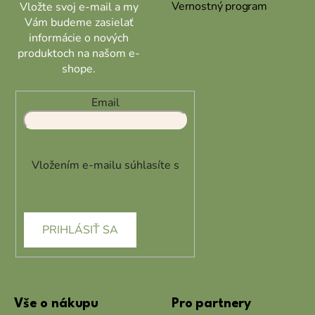
Vernostný program
Vložte svoj e-mail a my
v
Vám budeme zasielať
k
informácie o nových
y
produktoch na našom e-
v
shope.
ý
p
i
Email
s
u
Vložením e-mailu súhlasíte s
podmienkami ochrany
osobných údajov
PRIHLÁSIŤ SA
Vše o nákupu
Pro partnery