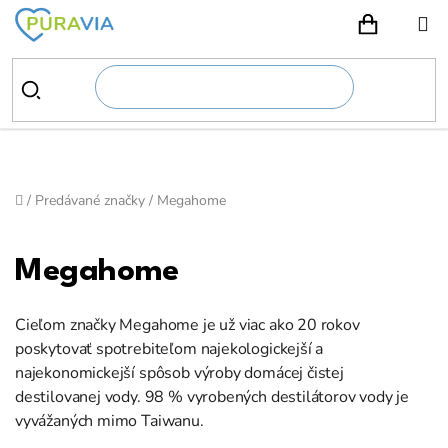
Prejsť
na
NÁKUPN
obsah
Domov
/
Predávané značky
/
Megahome
Megahome
Cieľom značky Megahome je už viac ako 20 rokov
poskytovať spotrebiteľom najekologickejší a
najekonomickejší spôsob výroby domácej čistej
destilovanej vody. 98 % vyrobených destilátorov vody je
vyvážaných mimo Taiwanu.