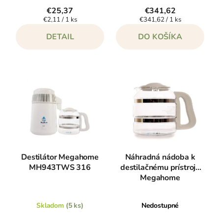
v
€25,37
€341,62
Jednotková
Jednotková
€2,11 / 1 ks
€341,62 / 1 ks
cena:
cena:
DETAIL
DO KOŠÍKA
Destilátor Megahome
Náhradná nádoba k
MH943TWS 316
destilačnému prístroju
Megahome
Skladom
(5 ks)
Nedostupné