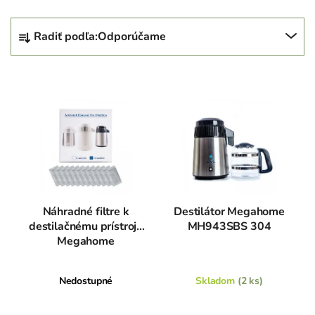
R
Radiť podľa:
Odporúčame
a
d
V
e
ý
n
p
i
i
e
s
p
p
r
r
o
o
d
Náhradné filtre k
Destilátor Megahome
d
destilačnému prístroju
MH943SBS 304
u
Megahome
u
k
k
t
t
o
Nedostupné
Skladom
(2 ks)
o
v