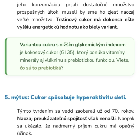
jeho konzumáciou prijali dostatočné množstvo
prospešných látok, museli by sme ho zjesť naozaj
veľké množstvo.
Trstinový cukor má dokonca ešte
vyššiu energetickú hodnotu ako biely variant.
Variantou cukru s nižším glykemickým indexom
je kokosový cukor (GI 35), ktorý ponúka vitamíny,
minerály aj vlákninu s prebiotickou funkciou. Viete,
čo sú to prebiotiká
?
5. mýtus: Cukor spôsobuje hyperaktivitu detí.
Týmto tvrdením sa vedci zaoberali už od 70. rokov.
Naozaj preukázateľnú spojitosť však nenašli.
Naopak
sa ukázalo, že nadmerný príjem cukru má opačný
účinok.