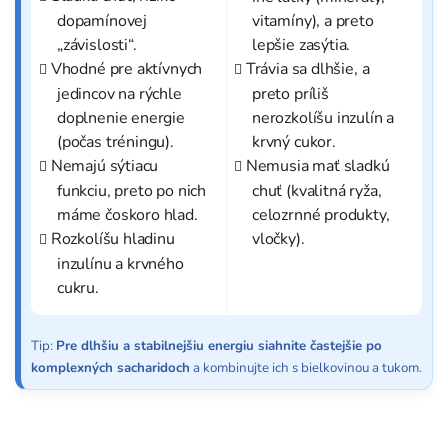
dopamínovej
vitamíny), a preto
„závislosti“.
lepšie zasýtia.
Vhodné pre aktívnych
Trávia sa dlhšie, a
jedincov na rýchle
preto príliš
doplnenie energie
nerozkolíšu inzulín a
(počas tréningu).
krvný cukor.
Nemajú sýtiacu
Nemusia mať sladkú
funkciu, preto po nich
chuť (kvalitná ryža,
máme čoskoro hlad.
celozrnné produkty,
Rozkolíšu hladinu
vločky).
inzulínu a krvného
cukru.
Tip:
Pre dlhšiu a stabilnejšiu energiu siahnite častejšie po
komplexných sacharidoch
a kombinujte ich s bielkovinou a tukom.