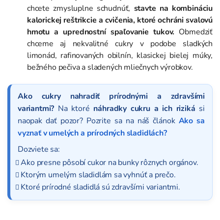
chcete zmysluplne schudnúť,
stavte na kombináciu
kalorickej reštrikcie a cvičenia, ktoré ochráni svalovú
hmotu a uprednostní spaľovanie tukov.
Obmedziť
chceme aj nekvalitné cukry v podobe sladkých
limonád, rafinovaných obilnín, klasickej bielej múky,
bežného pečiva a sladených mliečnych výrobkov.
Ako cukry nahradiť prírodnými a zdravšími
variantmi?
Na ktoré
náhradky cukru a ich riziká
si
naopak dať pozor? Pozrite sa na náš článok
Ako sa
vyznať v umelých a prírodných sladidlách?
Dozviete sa:
Ako presne pôsobí cukor na bunky rôznych orgánov.
Ktorým umelým sladidlám sa vyhnúť a prečo.
Ktoré prírodné sladidlá sú zdravšími variantmi.