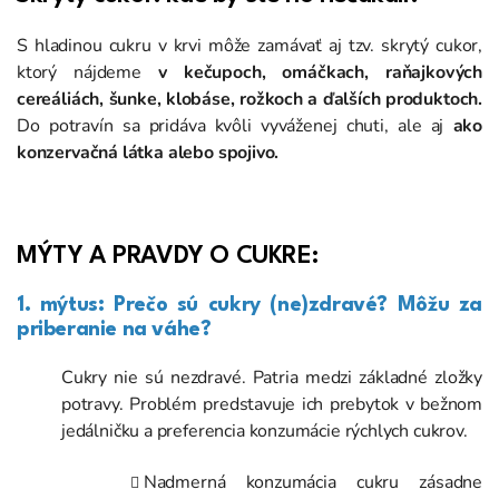
S hladinou cukru v krvi môže zamávať aj tzv. skrytý cukor,
ktorý nájdeme
v kečupoch, omáčkach, raňajkových
cereáliách, šunke, klobáse, rožkoch a ďalších produktoch.
Do potravín sa pridáva kvôli vyváženej chuti, ale aj
ako
konzervačná látka alebo spojivo.
MÝTY A PRAVDY O CUKRE:
1. mýtus: Prečo sú cukry (ne)zdravé? Môžu za
priberanie na váhe?
Cukry nie sú nezdravé. Patria medzi základné zložky
potravy. Problém predstavuje ich prebytok v bežnom
jedálničku a preferencia konzumácie rýchlych cukrov.
Nadmerná konzumácia cukru zásadne