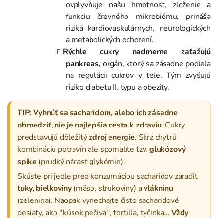
ovplyvňuje našu hmotnosť, zloženie a
funkciu črevného mikrobiómu, prináša
riziká kardiovaskulárnych, neurologických
a metabolických ochorení.
Rýchle cukry nadmerne zaťažujú
pankreas,
orgán, ktorý sa zásadne podieľa
na regulácii cukrov v tele. Tým zvyšujú
riziko diabetu II. typu a obezity.
TIP:
Vyhnúť sa sacharidom, alebo ich zásadne
obmedziť, nie je najlepšia cesta k zdraviu
. Cukry
predstavujú dôležitý
zdroj energie
. Skrz chytrú
kombináciu potravín ale spomalíte tzv.
glukózový
spike
(prudký nárast glykémie).
Skúste pri jedle pred konzumáciou sacharidov zaradiť
tuky, bielkoviny
(mäso, strukoviny) a
vlákninu
(zelenina). Naopak vynechajte čisto sacharidové
desiaty, ako ''kúsok pečiva'', tortilla, tyčinka…
Vždy