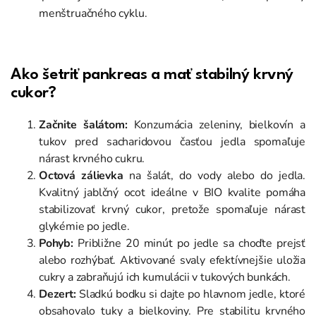
menštruačného cyklu.
Ako šetriť pankreas a mať stabilný krvný
cukor?
Začnite šalátom:
Konzumácia zeleniny, bielkovín a
tukov pred sacharidovou časťou jedla spomaľuje
nárast krvného cukru.
Octová zálievka
na šalát, do vody alebo do jedla.
Kvalitný jablčný ocot ideálne v BIO kvalite pomáha
stabilizovať krvný cukor, pretože spomaľuje nárast
glykémie po jedle.
Pohyb:
Približne 20 minút po jedle sa choďte prejsť
alebo rozhýbať. Aktivované svaly efektívnejšie uložia
cukry a zabraňujú ich kumulácii v tukových bunkách.
Dezert:
Sladkú bodku si dajte po hlavnom jedle, ktoré
obsahovalo tuky a bielkoviny. Pre stabilitu krvného