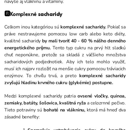
navyše aj vlákninu a vitamíny.
🅱️Komplexné
sacharidy
Celkom inou kategóriou sú
komplexné sacharidy.
Pokiaľ sa
práve nestravujeme pomocou low carb alebo keto diéty,
kvalitné sacharidy
by mali tvoriť 40 - 60 % nášho denného
energetického príjmu.
Tento typ cukru na prvý hlt sladkú
chuť neponúkne, pretože sa skladá z väčšieho množstva
sacharidových podjednotiek. Aby ich telo mohlo využiť,
musí ich najprv rozložiť na menšie cukry pomocou tráviacich
enzýmov. To chvíľu trvá, a preto
komplexné sacharidy
zvyšujú hladinu krvného cukru (glykémie) postupne.
Medzi komplexné sacharidy patria
ovsené vločky, quinoa,
zemiaky, batáty, šošovica, kvalitná ryža
a celozrnné pečivo.
Tieto potraviny sú
bohaté na vlákninu,
ktorá má hneď dva
zásadné benefity: