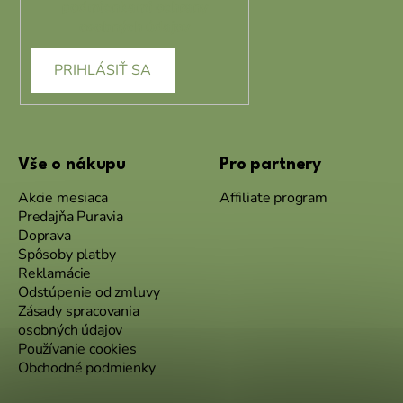
podmienkami ochrany
osobných údajov
PRIHLÁSIŤ SA
Vše o nákupu
Pro partnery
Akcie mesiaca
Affiliate program
Predajňa Puravia
Doprava
Spôsoby platby
Reklamácie
Odstúpenie od zmluvy
Zásady spracovania
osobných údajov
Používanie cookies
Obchodné podmienky