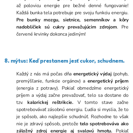
až polovicu energie pre bežné denné fungovanie!
Každá bunka tela potrebuje pre svoju funkciu energiu.
Pre bunky mozgu, sietnice, semenníkov a kôry
nadobličiek sú cukry prevažujúcim zdrojom
. Pre
červené krvinky dokonca jediným!
8. mýtus: Keď prestanem jesť cukor, schudnem.
Každý z nás má počas dňa
energetický výdaj
(pohyb,
premýšľanie, funkcie orgánov) a
energetický príjem
(energia z potravy). Pokiaľ obmedzíme energetický
príjem a výdaj začne prevažovať, telo sa dostane do
tzv.
kalorickej reštrikcie.
V tomto stave začne
spotrebovávať zásobnú energiu. Ľudia si myslia, že to
je spôsob, ako najlepšie schudnúť. Rozhodne to však
nie je zdravý spôsob, pretože
telo spotrebováva ako
záložný zdroj energie aj svalovú hmotu.
Pokiaľ