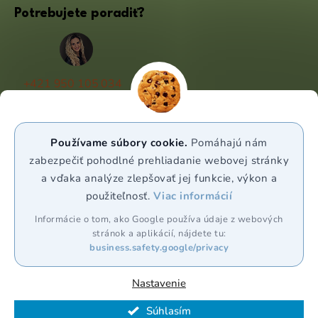
Potrebujete poradiť?
+421 950 105 034
(Po - Pá 9:00 - 17:00)
info@puravia.sk
Používame súbory cookie.
Pomáhajú nám
WhatsApp
zabezpečiť pohodlné prehliadanie webovej stránky
a vďaka analýze zlepšovať jej funkcie, výkon a
použiteľnosť.
Viac informácií
Sledujte nás
Informácie o tom, ako Google používa údaje z webových
stránok a aplikácií, nájdete tu:
business.safety.google/privacy
Nastavenie
Vytvoril Shoptet Premium
Súhlasím