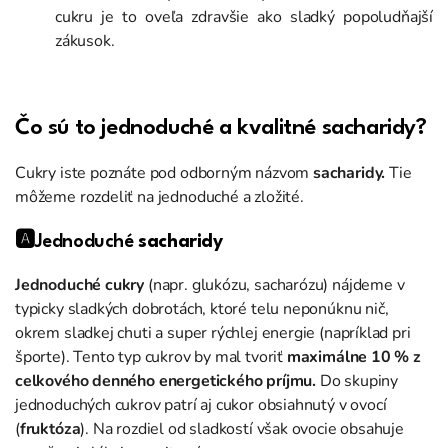
cukru je to oveľa zdravšie ako sladký popoludňajší
zákusok.
Čo sú to jedn
oduché a kvalitné sacharidy?
Cukry iste poznáte pod odborným názvom
sacharidy.
Tie
môžeme rozdeliť na jednoduché a zložité.
🅰️Jednoduché
sacharidy
Jednoduché cukry
(napr. glukózu, sacharózu) nájdeme v
typicky sladkých dobrotách, ktoré telu neponúknu nič,
okrem sladkej chuti a super rýchlej energie (napríklad pri
športe). Tento typ cukrov by mal tvoriť
maximálne 10 % z
celkového denného energetického príjmu.
Do skupiny
jednoduchých cukrov patrí aj cukor obsiahnutý v ovocí
(
fruktóza
). Na rozdiel od sladkostí však ovocie obsahuje