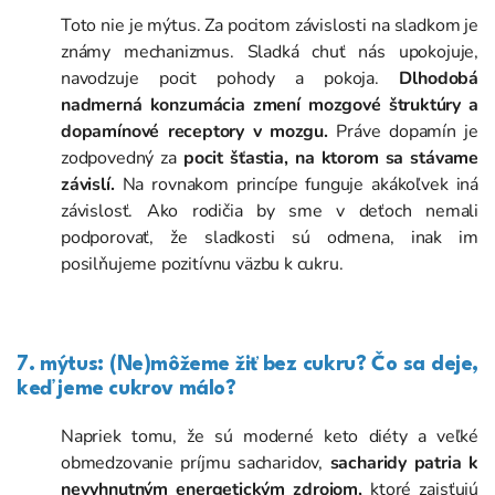
Toto nie je mýtus. Za pocitom závislosti na sladkom je
známy mechanizmus. Sladká chuť nás upokojuje,
navodzuje pocit pohody a pokoja.
Dlhodobá
nadmerná konzumácia zmení mozgové štruktúry a
dopamínové receptory v mozgu.
Práve dopamín je
zodpovedný za
pocit šťastia, na ktorom sa stávame
závislí.
Na rovnakom princípe funguje akákoľvek iná
závislosť. Ako rodičia by sme v deťoch nemali
podporovať, že sladkosti sú odmena, inak im
posilňujeme pozitívnu väzbu k cukru.
7. mýtus: (Ne)môžeme žiť bez cukru?
Čo sa deje,
keď jeme cukrov málo?
Napriek tomu, že sú moderné keto diéty a veľké
obmedzovanie príjmu sacharidov,
sacharidy patria k
nevyhnutným energetickým zdrojom,
ktoré zaisťujú