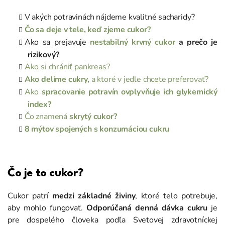
V akých potravinách nájdeme kvalitné sacharidy?
Čo sa deje v tele, keď zjeme cukor?
Ako sa prejavuje
nestabilný krvný cukor
a prečo je
rizikový?
Ako si chrániť pankreas?
Ako delíme cukry,
a ktoré v jedle chcete preferovať?
Ako
spracovanie potravín ovplyvňuje ich glykemický
index?
Čo znamená
skrytý cukor?
8 mýtov spojených s konzumáciou cukru
Čo je to cukor?
Cukor patrí
medzi základné živiny
, ktoré telo potrebuje,
aby mohlo fungovať.
Odporúčaná denná dávka cukru
je
pre dospelého človeka podľa Svetovej zdravotníckej