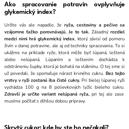
Ako spracovanie potravín ovplyvňuje
glykemický index?
Určite vás ale napadlo, že
ryža, cestoviny a pečivo sa
vzájomne ťažko porovnávajú. Je to tak.
Zásadný
rozdiel
medzi nimi hrá glykemický index
, ktorý závisí od pomeru
živín v danej potravine, ale aj od techniky spracovania. To si
ukážme na príklade ryže, ktorá môže byť lúpaná, leštená
alebo nelúpaná. Lúpaním a leštením dochádza k
odstráneniu šupky, ktorá je bohatá na vlákninu. O tej sme si
už povedali, že spomaľuje nárast krvného cukru.
Bez tejto
vrstvy v ryži zostanú iba čisté cukry.
Pri bielej lúpanej ryži
vychádza 100 g na 8 polievkových lyžíc bieleho cukru.
Zdravší je určite variant nelúpaná ryža,
pri tej ale zase
musíme počítať s dlhšou dobou prípravy.
Skrytý cukor: kde by ste ho nečakali?