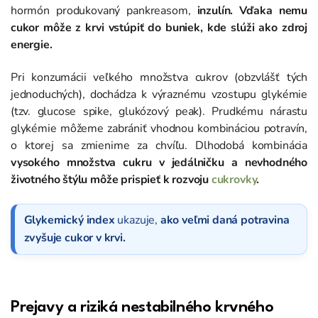
hormón produkovaný pankreasom,
inzulín.
Vďaka nemu
cukor môže z krvi vstúpiť do buniek, kde slúži ako zdroj
energie.
Pri konzumácii veľkého množstva cukrov (obzvlášť tých
jednoduchých), dochádza k výraznému vzostupu glykémie
(tzv. glucose spike, glukózový peak). Prudkému nárastu
glykémie môžeme zabrániť vhodnou kombináciou potravín,
o ktorej sa zmienime za chvíľu. Dlhodobá kombinácia
vysokého množstva cukru v jedálničku a nevhodného
životného štýlu môže prispieť k rozvoju
cukrovky
.
Glykemický index
ukazuje,
ako veľmi daná potravina
zvyšuje cukor v krvi.
Prejavy a riziká nestabilného krvného