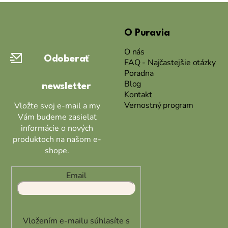
Z
á
O Puravia
p
ä
O nás
Odoberať
t
FAQ - Najčastejšie otázky
Poradna
i
Blog
newsletter
e
Kontakt
Vernostný program
Vložte svoj e-mail a my
Vám budeme zasielať
informácie o nových
produktoch na našom e-
shope.
Email
Vložením e-mailu súhlasíte s