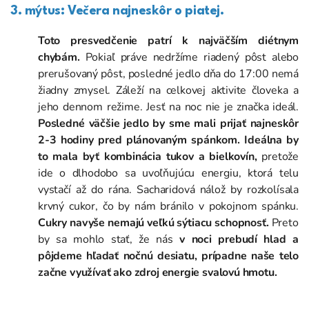
3. mýtus: Večera najneskôr o piatej.
Toto presvedčenie patrí k najväčším diétnym
chybám.
Pokiaľ práve nedržíme riadený pôst alebo
prerušovaný pôst, posledné jedlo dňa do 17:00 nemá
žiadny zmysel. Záleží na celkovej aktivite človeka a
jeho dennom režime. Jesť na noc nie je značka ideál.
Posledné väčšie jedlo by sme mali prijať najneskôr
2-3 hodiny pred plánovaným spánkom.
Ideálna by
to mala byť kombinácia tukov a bielkovín,
pretože
ide o dlhodobo sa uvoľňujúcu energiu, ktorá telu
vystačí až do rána. Sacharidová nálož by rozkolísala
krvný cukor, čo by nám bránilo v pokojnom spánku.
Cukry navyše nemajú veľkú sýtiacu schopnosť.
Preto
by sa mohlo stať, že nás
v noci prebudí hlad a
pôjdeme hľadať nočnú desiatu, prípadne naše telo
začne využívať ako zdroj energie svalovú hmotu.