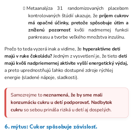
Metaanalýza 31 randomizovaných placebom
kontrolovaných štúdií ukazuje, že
príjem cukrov
má opačné účinky, pretože spôsobuje útlm a
zníženú pozornosť
kvôli nadmernej funkcii
pankreasu a tvorbe veľkého množstva inzulínu.
Prečo to teda vyzerá inak a vidíme, že
hyperaktívne deti
majú v ruke čokoládu?
Jedným z vysvetlení je, že tieto
deti
majú kvôli nadpriemernej aktivite vyšší energetický výdaj,
a preto uprednostňujú ľahko dostupné zdroje rýchlej
energie (sladené nápoje, sladkosti).
Samozrejme to
neznamená, že by sme mali
konzumáciu cukru u detí podporovať.
Nadbytok
cukru
so sebou prináša riziká u detí aj dospelých.
6. mýtus: Cukor spôsobuje závislosť.