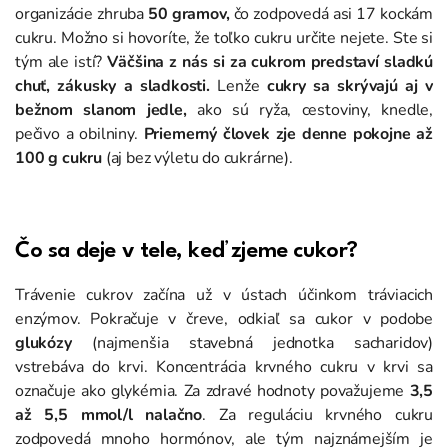
organizácie zhruba
50 gramov,
čo zodpovedá asi 17 kockám
cukru. Možno si hovoríte, že toľko cukru určite nejete. Ste si
tým ale istí?
Väčšina z nás si za cukrom predstaví sladkú
chuť, zákusky a sladkosti.
Lenže
cukry sa skrývajú aj v
bežnom slanom jedle,
ako sú ryža, cestoviny, knedle,
pečivo a obilniny.
Priemerný človek zje denne pokojne až
100 g cukru
(aj bez výletu do cukrárne).
Čo sa deje v tele, keď zjeme cukor?
Trávenie cukrov začína už v ústach účinkom tráviacich
enzýmov. Pokračuje v čreve, odkiaľ sa cukor v podobe
glukózy
(najmenšia stavebná jednotka sacharidov)
vstrebáva do krvi. Koncentrácia krvného cukru v krvi sa
označuje ako glykémia. Za zdravé hodnoty považujeme
3,5
až 5,5 mmol/l nalačno
. Za reguláciu krvného cukru
zodpovedá mnoho hormónov, ale tým najznámejším je