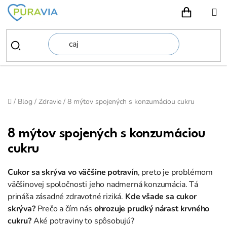
Prejsť
na
NÁKUPN
obsah
Domov
/
Blog
/
Zdravie
/
8 mýtov spojených s konzumáciou cukru
8 mýtov spojených s konzumáciou
cukru
Cukor sa skrýva vo väčšine potravín
, preto je problémom
väčšinovej spoločnosti jeho nadmerná konzumácia. Tá
prináša zásadné zdravotné riziká.
Kde všade sa cukor
skrýva?
Prečo a čím nás
ohrozuje prudký nárast krvného
cukru?
Aké potraviny to spôsobujú?