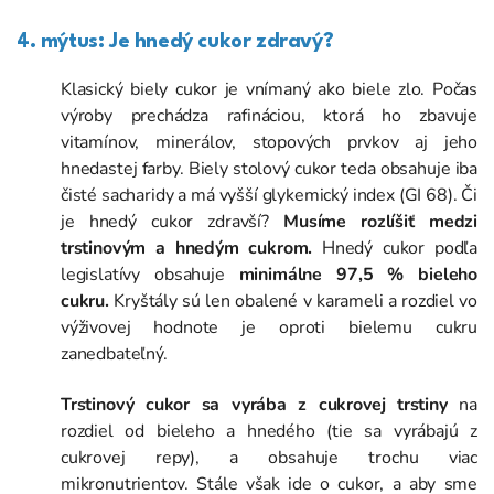
4. mýtus: Je hnedý cukor zdravý?
Klasický biely cukor je vnímaný ako biele zlo. Počas
výroby prechádza rafináciou, ktorá ho zbavuje
vitamínov, minerálov, stopových prvkov aj jeho
hnedastej farby. Biely stolový cukor teda obsahuje iba
čisté sacharidy a má vyšší glykemický index (GI 68). Či
je hnedý cukor zdravší?
Musíme rozlíšiť medzi
trstinovým a hnedým cukrom.
Hnedý cukor podľa
legislatívy obsahuje
minimálne 97,5 % bieleho
cukru.
Kryštály sú len obalené v karameli a rozdiel vo
výživovej hodnote je oproti bielemu cukru
zanedbateľný.
Trstinový cukor sa vyrába z cukrovej trstiny
na
rozdiel od bieleho a hnedého (tie sa vyrábajú z
cukrovej repy), a obsahuje trochu viac
mikronutrientov. Stále však ide o cukor, a aby sme