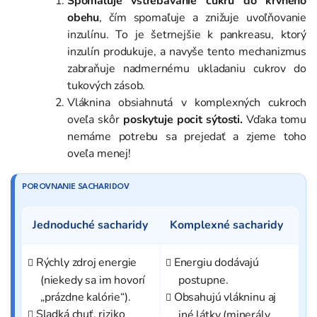
Spomaľuje vstrebávanie cukru do krvného
obehu
, čím spomaľuje a znižuje uvoľňovanie
inzulínu. To je šetrnejšie k pankreasu, ktorý
inzulín produkuje, a navyše tento mechanizmus
zabraňuje nadmernému ukladaniu cukrov do
tukových zásob.
Vláknina obsiahnutá v komplexných cukroch
oveľa skôr
poskytuje pocit sýtosti.
Vďaka tomu
nemáme potrebu sa prejedať a zjeme toho
oveľa menej!
POROVNANIE SACHARIDOV
Jednoduché sacharidy
Komplexné sacharidy
Rýchly zdroj energie
Energiu dodávajú
(niekedy sa im hovorí
postupne.
„prázdne kalórie“).
Obsahujú vlákninu aj
Sladká chuť, riziko
iné látky (minerály,