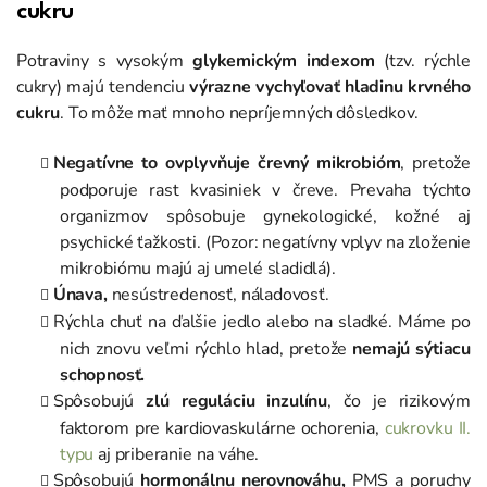
cukru
Potraviny s vysokým
glykemickým indexom
(tzv. rýchle
cukry) majú tendenciu
výrazne vychyľovať hladinu krvného
cukru
. To môže mať mnoho nepríjemných dôsledkov.
Negatívne to ovplyvňuje črevný mikrobióm
, pretože
podporuje rast kvasiniek v čreve. Prevaha týchto
organizmov spôsobuje gynekologické, kožné aj
psychické ťažkosti. (Pozor: negatívny vplyv na zloženie
mikrobiómu majú aj umelé sladidlá).
Únava,
nesústredenosť, náladovosť.
Rýchla chuť na ďalšie jedlo alebo na sladké. Máme po
nich znovu veľmi rýchlo hlad, pretože
nemajú sýtiacu
schopnosť.
Spôsobujú
zlú reguláciu inzulínu
, čo je rizikovým
faktorom pre kardiovaskulárne ochorenia,
cukrovku II.
typu
aj priberanie na váhe.
Spôsobujú
hormonálnu nerovnováhu,
PMS a poruchy