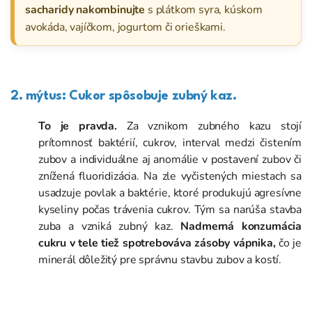
sacharidy nakombinujte
s plátkom syra, kúskom
avokáda, vajíčkom, jogurtom či orieškami.
2. mýtus: Cukor spôsobuje zubný kaz.
To je pravda.
Za vznikom zubného kazu stojí
prítomnosť baktérií, cukrov, interval medzi čistením
zubov a individuálne aj anomálie v postavení zubov či
znížená fluoridizácia. Na zle vyčistených miestach sa
usadzuje povlak a baktérie, ktoré produkujú agresívne
kyseliny počas trávenia cukrov. Tým sa narúša stavba
zuba a vzniká zubný kaz.
Nadmerná konzumácia
cukru v tele tiež spotrebováva zásoby vápnika,
čo je
minerál dôležitý pre správnu stavbu zubov a kostí.