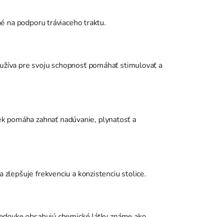
né na podporu tráviaceho traktu.
oužíva pre svoju schopnosť pomáhať stimulovať a
k pomáha zahnať nadúvanie, plynatosť a
 zlepšuje frekvenciu a konzistenciu stolice.
v medovke obsahujú chemické látky známe ako