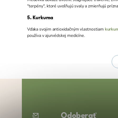
"terpény", ktoré uvoľňujú svaly a zmierňujú prízn
5. Kurkuma
Vďaka svojim antioxidačným vlastnostiam
kurku
používa v ajurvédskej medicíne.
Z
á
p
ä
t
Odoberať
i