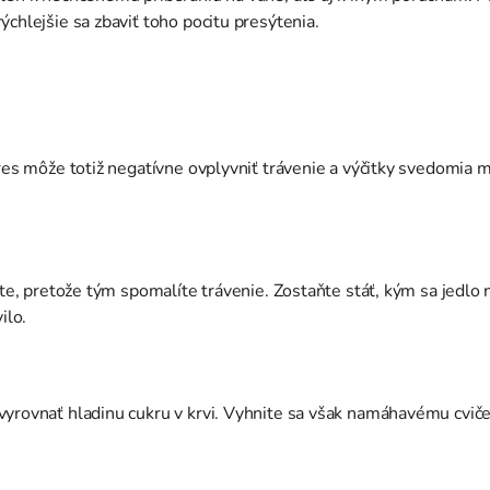
chlejšie sa zbaviť toho pocitu presýtenia.
tres môže totiž negatívne ovplyvniť trávenie a výčitky svedomia
jte, pretože tým spomalíte trávenie. Zostaňte stáť, kým sa jedlo
vilo.
yrovnať hladinu cukru v krvi. Vyhnite sa však namáhavému cvičen