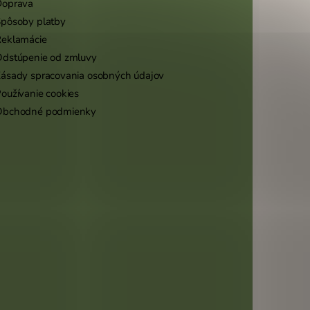
Doprava
pôsoby platby
eklamácie
dstúpenie od zmluvy
ásady spracovania osobných údajov
oužívanie cookies
Obchodné podmienky