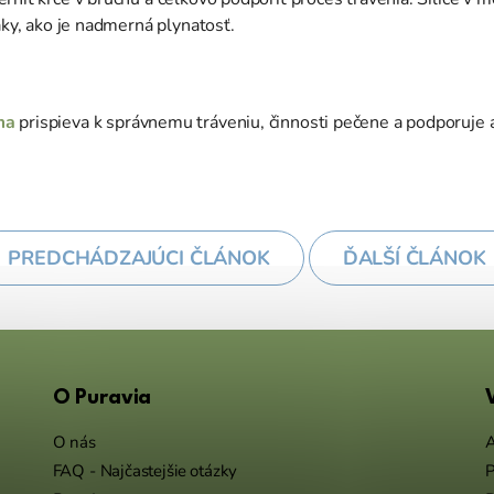
aky, ako je nadmerná plynatosť.
ma
prispieva k správnemu tráveniu, činnosti pečene a podporuje a
PREDCHÁDZAJÚCI ČLÁNOK
ĎALŠÍ ČLÁNOK
O Puravia
O nás
A
FAQ - Najčastejšie otázky
P