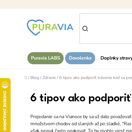
Prejsť
na
obsah
Puravia LABS
Dovolenka
Doplnky strav
Domov
/
Blog
/
Zdravie
/
6 tipov ako podporiť trávenie keď sa pre
6 tipov ako podporiť 
Prejedanie sa na Vianoce by sa už dalo považovať
množstvom chodov od slaných až po sladké. "Raz z
však nemal často opakovať. To by mohlo viesť nie