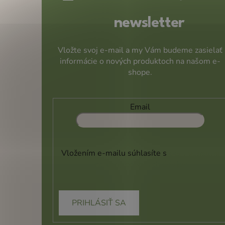
e
newsletter
Vložte svoj e-mail a my Vám budeme zasielať
informácie o nových produktoch na našom e-
shope.
Email
Vložením e-mailu súhlasíte s
podmienkami
ochrany osobných údajov
PRIHLÁSIŤ SA