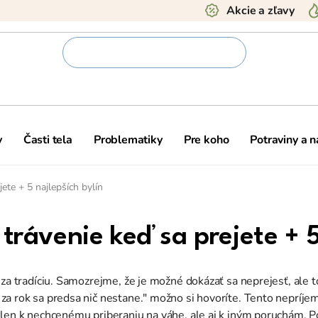
Akcie a zľavy
y
Časti tela
Problematiky
Pre koho
Potraviny a 
jete + 5 najlepších bylín
trávenie keď sa prejete + 5
 za tradíciu. Samozrejme, že je možné dokázať sa neprejesť, ale
a rok sa predsa nič nestane." možno si hovoríte. Tento nepríje
len k nechcenému priberaniu na váhe, ale aj k iným poruchám. Po