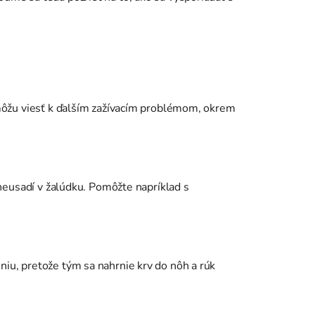
 môžu viesť k ďalším zažívacím problémom, okrem
 neusadí v žalúdku. Pomôžte napríklad s
iu, pretože tým sa nahrnie krv do nôh a rúk