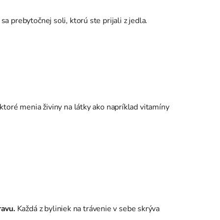
 prebytočnej soli, ktorú ste prijali z jedla.
 ktoré menia živiny na látky ako napríklad vitamíny
ravu.
Každá z byliniek na trávenie v sebe skrýva