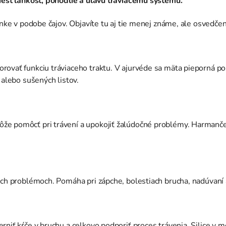
iesť ľahkosť, pohodlie a úľavu tráviacemu systému.
inke v podobe čajov. Objavíte tu aj tie menej známe, ale osvedče
rovať funkciu tráviaceho traktu. V ajurvéde sa mäta pieporná p
 alebo sušených listov.
že pomôcť pri trávení a upokojiť žalúdočné problémy. Harmanče
ch problémoch. Pomáha pri zápche, bolestiach brucha, nadúvaní a
rniť kŕče v bruchu a celkovo podporiť proces trávenia. Silice 