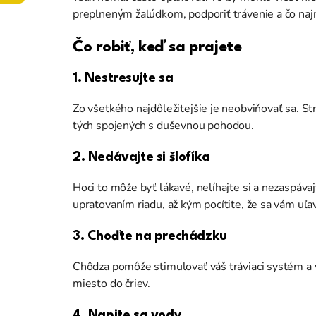
preplneným žalúdkom, podporiť trávenie a čo najrý
Čo robiť, keď sa prajete
1. Nestresujte sa
Zo všetkého najdôležitejšie je neobviňovať sa. S
tých spojených s duševnou pohodou.
2. Nedávajte si šlofíka
Hoci to môže byť lákavé, nelíhajte si a nezaspáva
upratovaním riadu, až kým pocítite, že sa vám uľa
3. Choďte na prechádzku
Chôdza pomôže stimulovať váš tráviaci systém a v
miesto do čriev.
4. Napite sa vody