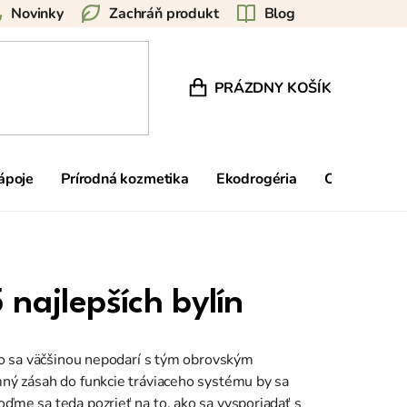
Novinky
Zachráň produkt
Blog
PRÁZDNY KOŠÍK
NÁKUPNÝ KOŠÍK
nápoje
Prírodná kozmetika
Ekodrogéria
Ostatné
 najlepších bylín
 to sa väčšinou nepodarí s tým obrovským
mný zásah do funkcie tráviaceho systému by sa
ďme sa teda pozrieť na to, ako sa vysporiadať s