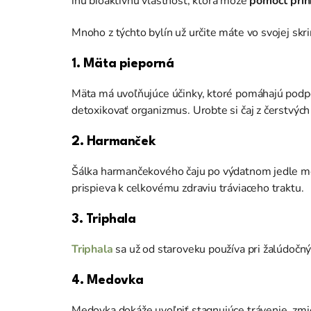
inú bioaktívnu vlastnosť, ktorá môže
pomôcť prin
Mnoho z týchto bylín už určite máte vo svojej skr
1. Mäta pieporná
Mäta má uvoľňujúce účinky, ktoré pomáhajú podpo
detoxikovať organizmus. Urobte si čaj z čerstvých
2. Harmanček
Šálka harmančekového čaju po výdatnom jedle mô
prispieva k celkovému zdraviu tráviaceho traktu.
3. Triphala
Triphala
sa už od staroveku používa pri žalúdočný
4. Medovka
Medovka dokáže uvoľniť stagnujúce trávenie, zmie