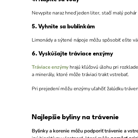
Nevypite naraz hneď jeden liter, stačí malý pohár 
5. Vyhnite sa bublinkám
Limonády a sýtené nápoje môžu spôsobiť ešte väč
6. Vyskúšajte tráviace enzýmy
Tráviace enzýmy
hrajú kľúčovú úlohu pri rozklade
a minerály, ktoré môže tráviaci trakt vstrebať.
Pri prejedení môžu enzýmy uľahčiť žalúdku tráve
Najlepšie byliny na trávenie
Bylinky a korenie môžu podporiť trávenie a vstre