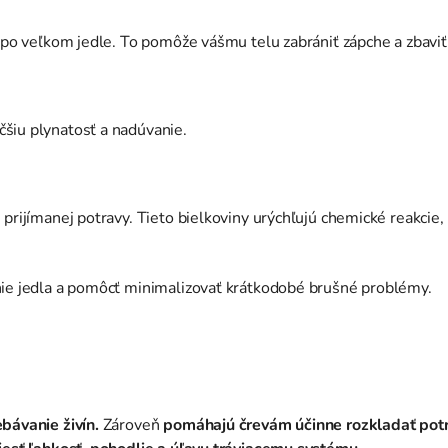
po veľkom jedle. To pomôže vášmu telu zabrániť zápche a zbaviť sa
šiu plynatosť a nadúvanie.
 prijímanej potravy. Tieto bielkoviny urýchľujú chemické reakcie,
nie jedla a pomôcť minimalizovať krátkodobé brušné problémy.
bávanie živín.
Zároveň
pomáhajú črevám účinne rozkladať pot