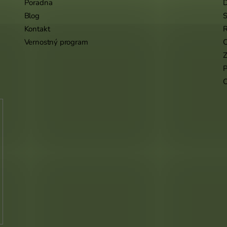
Poradna
Blog
S
Kontakt
R
Vernostný program
O
Z
P