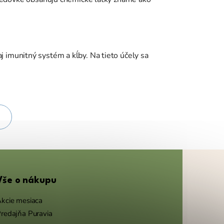
j imunitný systém a kĺby. Na tieto účely sa
Vše o nákupu
kcie mesiaca
redajňa Puravia