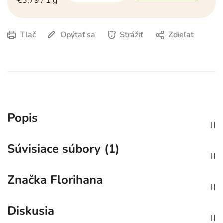
€3,79 / 1 g
Tlač
Opýtať sa
Strážiť
Zdieľať
Popis
Súvisiace súbory (1)
Značka
Florihana
Diskusia