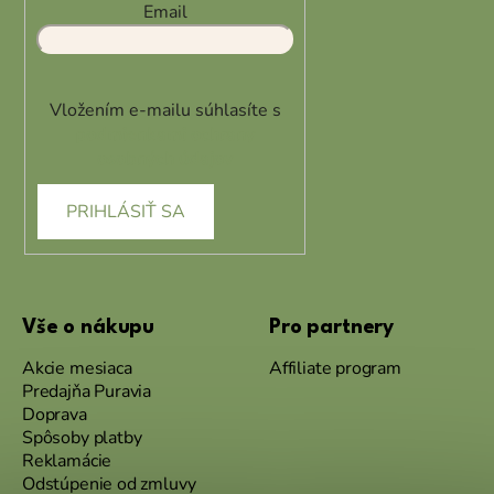
Email
Vložením e-mailu súhlasíte s
podmienkami ochrany
osobných údajov
PRIHLÁSIŤ SA
Vše o nákupu
Pro partnery
Akcie mesiaca
Affiliate program
Predajňa Puravia
Doprava
Spôsoby platby
Reklamácie
Odstúpenie od zmluvy