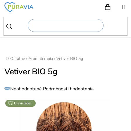
Prejsť
na
NÁKUPN
obsah
Domov
/
Ostatné
/
Arómaterapia
/
Vetiver BIO 5g
Vetiver BIO 5g
Priemerné
Neohodnotené
Podrobnosti hodnotenia
hodnotenie
produktu
je
0,0
z
clean label
5
hviezdičiek.