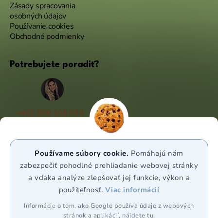
Zásady spracovania
osobných údajov
Používanie cookies
Obchodné podmienky
Potrebujete poradiť?
+421 950 105 034
(Po - Pá 9:00 - 17:00)
info@puravia.sk
Používame súbory cookie.
Pomáhajú nám
WhatsApp
zabezpečiť pohodlné prehliadanie webovej stránky
a vďaka analýze zlepšovať jej funkcie, výkon a
použiteľnosť.
Viac informácií
Sledujte nás
Informácie o tom, ako Google používa údaje z webových
stránok a aplikácií, nájdete tu: