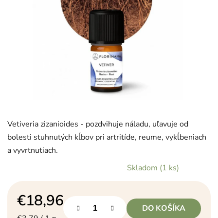
Vetiveria zizanioides - pozdvihuje náladu, uľavuje od
bolesti stuhnutých kĺbov pri artritíde, reume, vykĺbeniach
a vyvrtnutiach.
Skladom
(1 ks)
€18,96
DO KOŠÍKA
Jednotková cena: