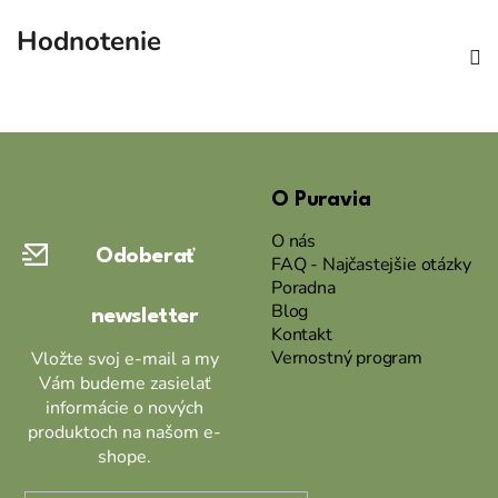
Hodnotenie
Z
á
O Puravia
p
ä
O nás
Odoberať
t
FAQ - Najčastejšie otázky
Poradna
i
Blog
newsletter
e
Kontakt
Vernostný program
Vložte svoj e-mail a my
Vám budeme zasielať
informácie o nových
produktoch na našom e-
shope.