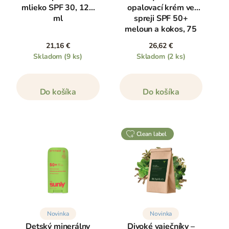
mlieko SPF 30, 125
opalovací krém ve
ml
spreji SPF 50+
meloun a kokos, 75
ml
21,16 €
26,62 €
Skladom
(9 ks)
Skladom
(2 ks)
Do košíka
Do košíka
clean label
Novinka
Novinka
Detský minerálny
Divoké vaječníky –