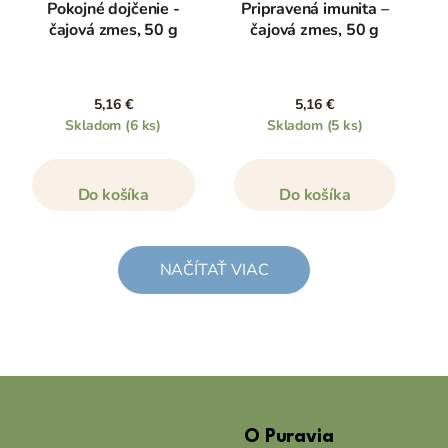
Pokojné dojčenie -
Pripravená imunita –
čajová zmes, 50 g
čajová zmes, 50 g
5,16 €
5,16 €
Skladom
(6 ks)
Skladom
(5 ks)
Do košíka
Do košíka
NAČÍTAŤ VIAC
Z
á
O Puravia
p