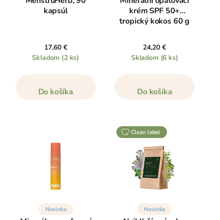
MenstruHerb, 90
Minerální opaľovací
kapsúl
krém SPF 50+
tropický kokos 60 g
17,60 €
24,20 €
Skladom
(2 ks)
Skladom
(6 ks)
Do košíka
Do košíka
clean label
Novinka
Novinka