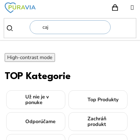
Prejsť
na
NÁKUPN
obsah
High-contrast mode
TOP Kategorie
Už nie je v
Top Produkty
ponuke
Zachráň
Odporúčame
produkt