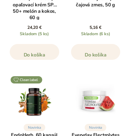
opaľovací krém SPF
čajová zmes, 50 g
50+ melón a kokos,
60 g
24,20 €
5,16 €
Skladom
(5 ks)
Skladom
(6 ks)
Do košíka
Do košíka
clean label
Novinka
Novinka
EndoHerb, 60 kapsúl
Everyday Electrolytes