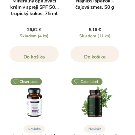
Minerálny opaľovací
Najhlbší spánok –
krém v spreji SPF 50+
čajová zmes, 50 g
tropický kokos, 75 ml
26,62 €
5,16 €
Skladom
(4 ks)
Skladom
(11 ks)
Do košíka
Do košíka
clean label
clean label
Novinka
Novinka