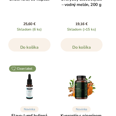
– vodný melón, 200 g
25,60 €
19,16 €
Skladom
(6 ks)
Skladom
(>15 ks)
Do košíka
Do košíka
clean label
Novinka
Novinka
Flavo-Lymf bylinná
Kvercetín s piperínom,