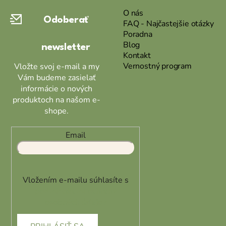
ä
O nás
Odoberať
t
FAQ - Najčastejšie otázky
Poradna
i
Blog
newsletter
e
Kontakt
Vernostný program
Vložte svoj e-mail a my
Vám budeme zasielať
informácie o nových
produktoch na našom e-
shope.
Email
Vložením e-mailu súhlasíte s
podmienkami ochrany
osobných údajov