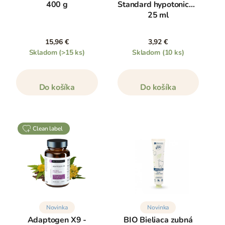
400 g
Standard hypotonický,
25 ml
15,96 €
3,92 €
Skladom
(>15 ks)
Skladom
(10 ks)
Do košíka
Do košíka
clean label
Novinka
Novinka
Adaptogen X9 -
BIO Bieliaca zubná