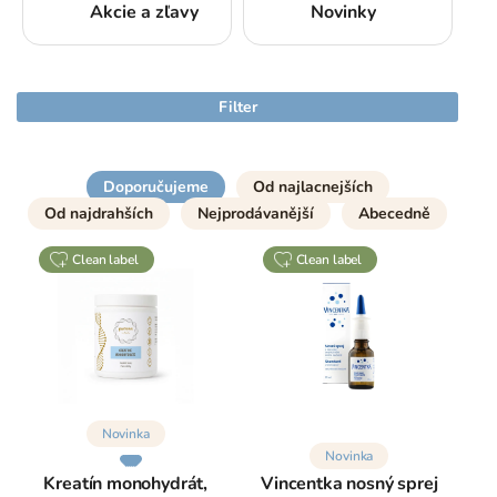
Akcie a zľavy
Novinky
Filter
Doporučujeme
Od najlacnejších
Od najdrahších
Nejprodávanější
Abecedně
clean label
clean label
Novinka
Novinka
Kreatín monohydrát,
Vincentka nosný sprej