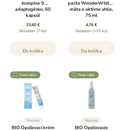
komplex 9
pasta WonderWhite -
adaptogénov, 60
mäta a aktívne uhlie,
kapsúl
75 ml
23,60 €
4,76 €
Skladom
(7 ks)
Skladom
(>15 ks)
Do košíka
Do košíka
clean label
clean label
Novinka
Novinka
BIO Opaľovací krém
BIO Opaľovacie