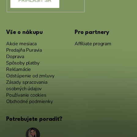
PRIHLÁSIŤ SA
Vše o nákupu
Pro partnery
Akcie mesiaca
Affiliate program
Predajňa Puravia
Doprava
Spôsoby platby
Reklamácie
Odstúpenie od zmluvy
Zásady spracovania
osobných údajov
Používanie cookies
Obchodné podmienky
Potrebujete poradiť?