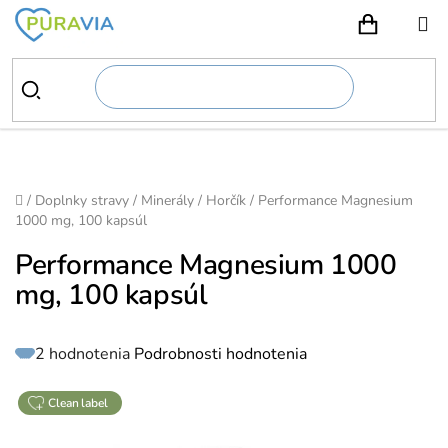
Prejsť
na
NÁKUPN
obsah
Domov
/
Doplnky stravy
/
Minerály
/
Horčík
/
Performance Magnesium
1000 mg, 100 kapsúl
Performance Magnesium 1000
mg, 100 kapsúl
Priemerné
2 hodnotenia
Podrobnosti hodnotenia
hodnotenie
produktu
je
5,0
z
clean label
5
hviezdičiek.