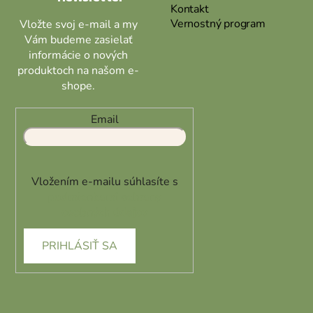
Kontakt
Vernostný program
Vložte svoj e-mail a my
Vám budeme zasielať
informácie o nových
produktoch na našom e-
shope.
Email
Vložením e-mailu súhlasíte s
podmienkami ochrany
osobných údajov
PRIHLÁSIŤ SA