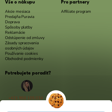
Vše o nákupu
Pro partnery
Akcie mesiaca
Affiliate program
Predajňa Puravia
Doprava
Spôsoby platby
Reklamácie
Odstúpenie od zmluvy
Zásady spracovania
osobných údajov
Používanie cookies
Obchodné podmienky
Potrebujete poradiť?
+421 950 105 034
(Po - Pá 9:00 - 17:00)
info@puravia.sk