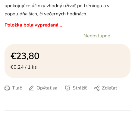
upokojujúce účinky vhodný užívať po tréningu a v
popoludňajších, či večerných hodinách.
Položka bola vypredaná…
Nedostupné
€23,80
Jednotková cena:
€0,24 / 1 ks
Tlač
Opýtať sa
Strážiť
Zdieľať