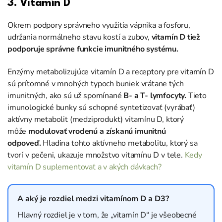
3. Vitamín D
Okrem podpory správneho využitia vápnika a fosforu,
udržania normálneho stavu kostí a zubov,
vitamín D tiež
podporuje správne funkcie imunitného systému.
Enzýmy metabolizujúce vitamín D a receptory pre vitamín D
sú prítomné v mnohých typoch buniek vrátane tých
imunitných, ako sú už spomínané
B- a T- lymfocyty.
Tieto
imunologické bunky sú schopné syntetizovať (vyrábať)
aktívny metabolit (medziprodukt) vitamínu D, ktorý
môže
modulovať
vrodenú a získanú imunitnú
odpoveď.
Hladina tohto aktívneho metabolitu, ktorý sa
tvorí v pečeni, ukazuje množstvo vitamínu D v tele.
Kedy
vitamín D suplementovať a v akých dávkach?
A aký je rozdiel medzi vitamínom D a D3?
Hlavný rozdiel je v tom, že „vitamín D“ je všeobecné