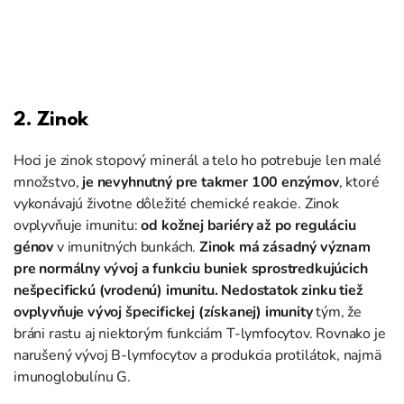
2. Zinok
Hoci je zinok stopový minerál a telo ho potrebuje len malé
množstvo,
je nevyhnutný pre takmer 100 enzýmov
, ktoré
vykonávajú životne dôležité chemické reakcie. Zinok
ovplyvňuje imunitu:
od kožnej bariéry až po reguláciu
génov
v imunitných bunkách.
Zinok má zásadný význam
pre normálny vývoj a funkciu buniek sprostredkujúcich
nešpecifickú (vrodenú) imunitu.
Nedostatok zinku tiež
ovplyvňuje vývoj špecifickej (získanej) imunity
tým, že
bráni rastu aj niektorým funkciám T-lymfocytov. Rovnako je
narušený vývoj B-lymfocytov a produkcia protilátok, najmä
imunoglobulínu G.