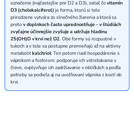
označenie (najčastejšie pre D2 a D3), zatiaľ čo
vitamín
D3 (cholekalciferol)
je forma, ktorú si telo
prirodzene vytvára zo slnečného žiarenia a ktorá sa
preto
v doplnkoch často uprednostňuje – v štúdiách
zvyčajne účinnejšie zvyšuje a udržuje hladinu
25(OH)D v krvi než D2
.
Obe formy sú rozpustné v
tukoch a v tele sa postupne premieňajú až na aktívny
metabolit
kalcitriol
. Ten potom riadi hospodárenie s
vápnikom a fosforom: podporuje ich vstrebávanie v
čreve, ovplyvňuje ich zadržiavanie v obličkách a podľa
potreby sa podieľa aj na uvoľňovaní vápnika z kostí do
krvi.