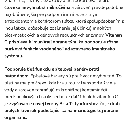
Vitamín C, známy tiež ako kyselina askorbová, je
pre
človeka nevyhnutná mikroživina
a zároveň pravdepodobne
najobľúbenejšia pre podporu imunity. Je silným
antioxidantom a kofaktorom (látka, ktorá spolupôsobením s
inou látkou spôsobuje zosilnenie jej účinku) mnohých
biosyntetických a génových regulačných enzýmov.
Vitamín
C prispieva k imunitnej obrane tým, že podporuje rôzne
bunkové funkcie vrodeného i adaptívneho imunitného
systému.
Podporuje tiež funkciu epitelovej bariéry proti
patogénom.
Epitelové bariéry sú pre život nevyhnutné. To
platí najmä pre črevo, kde hrajú rolu v transporte živín a
vody a zároveň zabraňujú mikrobiálnej kontaminácii
medzibunkových tkanív. Jednou z ďalších úloh vitamínu C
je
zvyšovanie novej tvorby B- a T- lymfocytov
, čo je
druh
bielych krviniek podieľajúci sa na imunologickej obrane
organizmu.