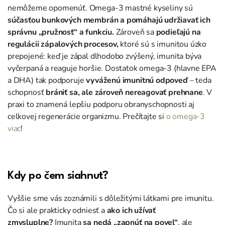
nemôžeme opomenúť. Omega-3 mastné kyseliny sú
súčasťou bunkových membrán a pomáhajú udržiavať ich
správnu „pružnosť“ a funkciu.
Zároveň sa
podieľajú na
regulácii zápalových procesov,
ktoré sú s imunitou úzko
prepojené: keď je zápal dlhodobo zvýšený, imunita býva
vyčerpaná a reaguje horšie. Dostatok omega-3 (hlavne EPA
a DHA) tak podporuje
vyváženú imunitnú odpoveď
– teda
schopnosť
brániť sa, ale zároveň nereagovať prehnane
. V
praxi to znamená lepšiu podporu obranyschopnosti aj
celkovej regenerácie organizmu. Prečítajte si
o omega-3
viac
!
Kdy po čem siahnuť?
Vyššie sme vás zoznámili s dôležitými látkami pre imunitu.
Čo si ale prakticky odniesť a
ako ich užívať
zmysluplne?
Imunita
sa nedá „zapnúť na povel“
, ale