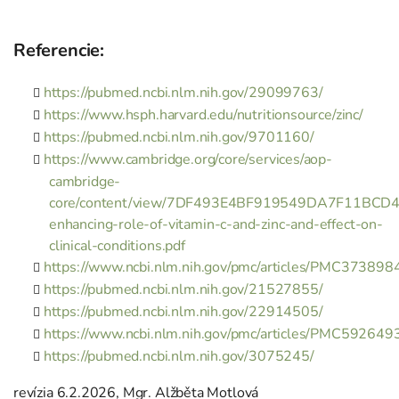
Referencie:
https://pubmed.ncbi.nlm.nih.gov/29099763/
https://www.hsph.harvard.edu/nutritionsource/zinc/
https://pubmed.ncbi.nlm.nih.gov/9701160/
https://www.cambridge.org/core/services/aop-
cambridge-
core/content/view/7DF493E4BF919549DA7F11BCD
enhancing-role-of-vitamin-c-and-zinc-and-effect-on-
clinical-conditions.pdf
https://www.ncbi.nlm.nih.gov/pmc/articles/PMC373898
https://pubmed.ncbi.nlm.nih.gov/21527855/
https://pubmed.ncbi.nlm.nih.gov/22914505/
https://www.ncbi.nlm.nih.gov/pmc/articles/PMC592649
https://pubmed.ncbi.nlm.nih.gov/3075245/
revízia 6.2.2026, Mgr. Alžběta Motlová