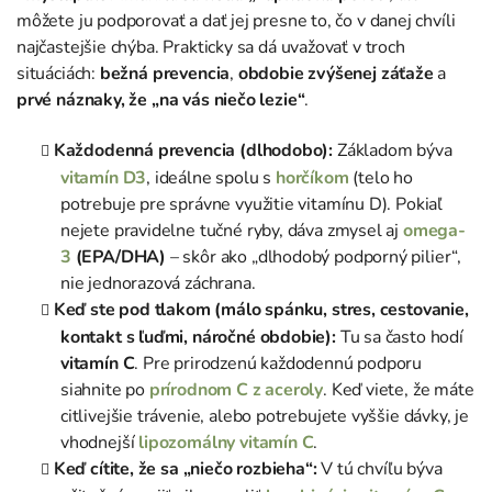
môžete ju podporovať a dať jej presne to, čo v danej chvíli
najčastejšie chýba. Prakticky sa dá uvažovať v troch
situáciách:
bežná prevencia
,
obdobie zvýšenej záťaže
a
prvé náznaky, že „na vás niečo lezie“
.
Každodenná prevencia (dlhodobo):
Základom býva
vitamín D3
, ideálne spolu s
horčíkom
(telo ho
potrebuje pre správne využitie vitamínu D). Pokiaľ
nejete pravidelne tučné ryby, dáva zmysel aj
omega-
3
(EPA/DHA)
– skôr ako „dlhodobý podporný pilier“,
nie jednorazová záchrana.
Keď ste pod tlakom (málo spánku, stres, cestovanie,
kontakt s ľuďmi, náročné obdobie):
Tu sa často hodí
vitamín C
. Pre prirodzenú každodennú podporu
siahnite po
prírodnom C z aceroly
. Keď viete, že máte
citlivejšie trávenie, alebo potrebujete vyššie dávky, je
vhodnejší
lipozomálny vitamín C
.
Keď cítite, že sa „niečo rozbieha“:
V tú chvíľu býva