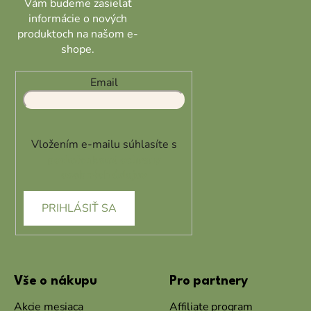
Vám budeme zasielať
informácie o nových
produktoch na našom e-
shope.
Email
Vložením e-mailu súhlasíte s
podmienkami ochrany
osobných údajov
PRIHLÁSIŤ SA
Vše o nákupu
Pro partnery
Akcie mesiaca
Affiliate program