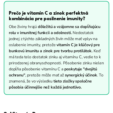
Prečo je vitamín C a zinok perfektná
kombinácia pre posilnenie imunity?
Obe živiny hrajú
dôležitú a vzájomne sa dopĺňajúcu
rolu v imunitnej funkcii a odolnosti.
Nedostatok
jednej z týchto základných živín môže mať vplyv na
oslabenie imunity, pretože
vitamín C je kľúčový pre
bunkovú imunitu a zinok pre tvorbu protilátok.
Keď
má teda telo dostatok zinku aj vitamínu C, vedie to k
prirodzenej obranyschopnosti. Pôsobenie zinku nielen
dopĺňa pôsobenie vitamínu C a
poskytuje "dvojitú
ochranu"
, pretože môže mať až
synergický účinok
. To
znamená, že vo výsledku
tieto zložky spoločne
pôsobia účinnejšie než každá jednotlivo.