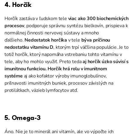
4. Horčík
Horčík zastáva v ľudskom tele
viac ako 300 biochemických
procesov
, podporuje správnu syntézu bielkovín, prispieva k
normálnej činnosti nervovej sústavy a mnoho
ďalšieho.
Nedostatok horčíka
v tele
býva príčinou
nedostatku vitamínu D
, ktorým trpí väčšina populácie. Je to
totiž horčík, ktorý napomáha vstrebaniu tohto vitamínu v
tele, aby ho mohlo využiť. Preto teda
aj horčík úzko súvisí s
imunitnou funkciou.
Horčík hrá rolu v imunitnom
systéme
aj ako kofaktor výroby imunoglobulínov,
priľnavosti imunitných buniek, procesov závislých na
protilátkach, väzieb lymfocytov atď.
5. Omega-3
Áno. Nie je to minerál ani vitamín, ale vo výpočte ich