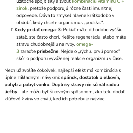
užitočné spojiť sily a zvoliť
kombináciu vitamínu C +
zinok
, pretože podporujú rôzne časti imunitnej
odpovede. Dáva to zmysel hlavne krátkodobo v
období, kedy chcete organizmus „podržať“.
Kedy pridať omega-3:
Pokiaľ máte dlhodobo vyššiu
záťaž, ste často chorí, riešite regeneráciu, alebo máte
stravu chudobnejšiu na ryby,
omega-
3
zaraďte
priebežne
. Nejde o „rýchlu prvú pomoc“,
skôr o podporu vyváženej reakcie organizmu v čase.
Nech už zvolíte čokoľvek, najlepší efekt má kombinácia s
úplne základnými návykmi:
spánok, dostatok bielkovín,
pohyb a pobyt vonku
.
Doplnky stravy nie sú náhradou
liečby
– ale môžu byť šikovným spôsobom, ako telu dodať
kľúčové živiny vo chvíli, keď ich potrebuje najviac.