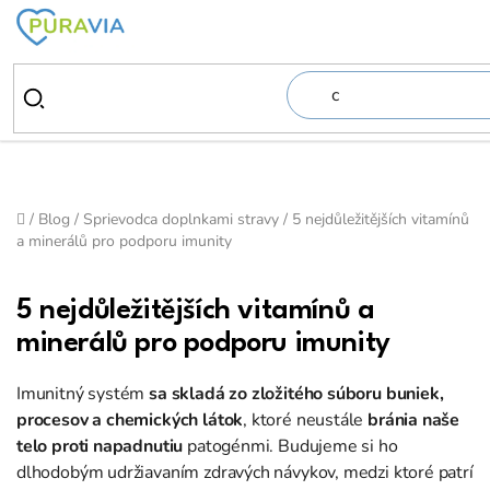
Prejsť
na
obsah
Domov
/
Blog
/
Sprievodca doplnkami stravy
/
5 nejdůležitějších vitamínů
a minerálů pro podporu imunity
5 nejdůležitějších vitamínů a
minerálů pro podporu imunity
Imunitný systém
sa skladá zo zložitého súboru buniek,
procesov a chemických látok
, ktoré neustále
bránia naše
telo proti napadnutiu
patogénmi. Budujeme si ho
dlhodobým udržiavaním zdravých návykov, medzi ktoré patrí