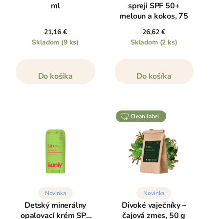
ml
spreji SPF 50+
meloun a kokos, 75
ml
21,16 €
26,62 €
Skladom
(9 ks)
Skladom
(2 ks)
Do košíka
Do košíka
clean label
Novinka
Novinka
Detský minerálny
Divoké vaječníky –
opaľovací krém SPF
čajová zmes, 50 g