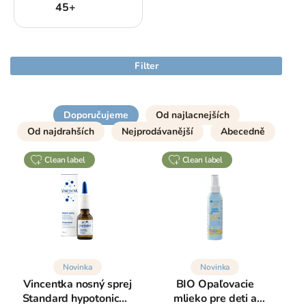
45+
Filter
Doporučujeme
Od najlacnejších
Od najdrahších
Nejprodávanější
Abecedně
clean label
clean label
Novinka
Novinka
Vincentka nosný sprej
BIO Opaľovacie
Standard hypotonický,
mlieko pre deti a