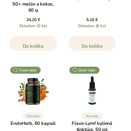
50+ melón a kokos,
60 g
24,20 €
5,16 €
Skladom
(5 ks)
Skladom
(6 ks)
Do košíka
Do košíka
clean label
clean label
Novinka
Novinka
EndoHerb, 60 kapsúl
Flavo-Lymf bylinná
tinktúra, 50 ml