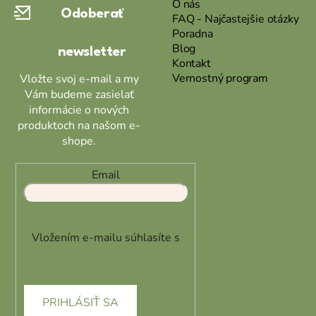
O nás
Odoberať
t
FAQ - Najčastejšie otázky
Poradna
i
Blog
newsletter
e
Kontakt
Vernostný program
Vložte svoj e-mail a my
Vám budeme zasielať
informácie o nových
produktoch na našom e-
shope.
Email
Vložením e-mailu súhlasíte s
podmienkami ochrany
osobných údajov
PRIHLÁSIŤ SA