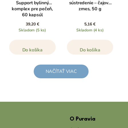
Support bylinný
sústredenie – čajová
komplex pre pečeň,
zmes, 50 g
60 kapsúl
39,20 €
5,16 €
Skladom
(5 ks)
Skladom
(4 ks)
Do košíka
Do košíka
NAČÍTAŤ VIAC
Z
á
O Puravia
p
ä