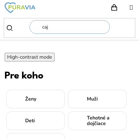
Prejsť
na
NÁKUPN
obsah
High-contrast mode
Pre koho
Ženy
Muži
Tehotné a
Deti
dojčiace