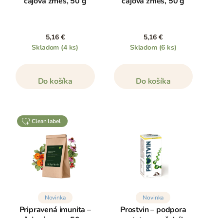
čajová zmes, 50 g
čajová zmes, 50 g
5,16 €
5,16 €
Skladom
(4 ks)
Skladom
(6 ks)
Do košíka
Do košíka
clean label
Novinka
Novinka
Pripravená imunita –
Prostvin – podpora