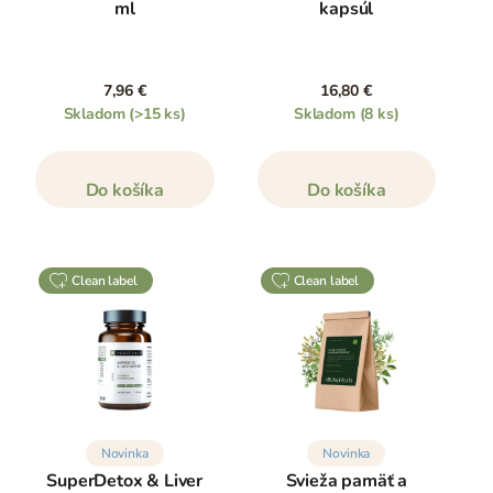
ml
kapsúl
7,96 €
16,80 €
Skladom
(>15 ks)
Skladom
(8 ks)
Do košíka
Do košíka
clean label
clean label
Novinka
Novinka
SuperDetox & Liver
Svieža pamäť a