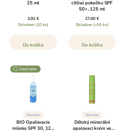
25 ml
citlivú pokožku SPF
50+, 125 ml
3,92 €
27,60 €
Skladom
(10 ks)
Skladom
(>15 ks)
Do košíka
Do košíka
clean label
Novinka
Novinka
BIO Opaľovacie
Dětský minerální
mlieko SPF 30, 125
opalovací krém ve