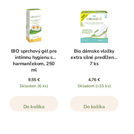
BIO sprchový gél pre
Bio dámske vložky
intímnu hygienu s
extra silné predĺžené,
harmančekom, 250
7 ks
ml
9,55 €
4,76 €
Skladom
(6 ks)
Skladom
(>15 ks)
Do košíka
Do košíka