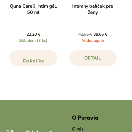
Quna Care® intim gél,
Intímny balíček pre
50 ml
ženy
23,20 €
42,95 €
38,66 €
Skladom
(3 ks)
Nedostupné
DETAIL
Do košíka
Z
á
O Puravia
p
ä
O nás