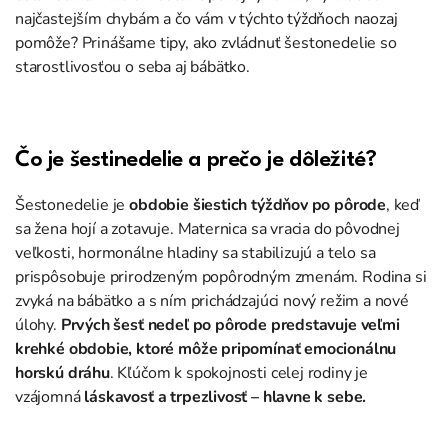
najčastejším chybám a čo vám v týchto týždňoch naozaj
pomôže? Prinášame tipy, ako zvládnuť šestonedelie so
starostlivosťou o seba aj bábätko.
Čo je šestinedelie a prečo je
dôležité
?
Šesto
nedelie je
obdobie
šiestich týždňov po pôrode
, keď
sa žena hojí a zotavuje. Maternica sa vracia do pôvodnej
veľkosti, hormonálne hladiny sa stabilizujú a telo sa
prispôsobuje prirodzeným popôrodným zmenám. Rodina si
zvyká na bábätko
a
s ním pric
hádzajúci nový režim a nové
úlohy
.
Prvých šesť nedeľ po pôrode predstavuje veľmi
krehké obdobie, ktoré môže pripomínať emocionálnu
horskú dráhu
. Kľúčom k spokojnosti celej rodiny je
vzájomná
láskavosť a trpezlivosť – hlavne k sebe.