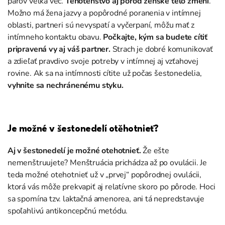
párov veľká vec.
Tehotenstvo aj pôrod
ženské telo zmení
.
Možno má žena jazvy a popôrodné poranenia v intímn
ej
oblasti, partneri sú nevyspat
í a vyčerpaní, môžu mať z
intímneho kontaktu obavu.
Počkajte, kým sa budete cítiť
pripr
avená vy aj váš partner
.
Strach
je dobré komunikovať
a zdieľať pravdivo svoje potreby v intímnej aj vzťahovej
rovine. Ak sa na intímnosti cítite už počas šestonedelia,
vyhnite sa nechránenému styku.
Je možné v šestonedelí otěhotnieť?
Aj v šestonedelí je možné otehotnieť
.
Že ešte
nemenštruujete? Menštruácia prichádza až po ovulácii. Je
teda možné otehotnieť už v „prvej“ popôrodnej ovulácii,
ktorá vás môže prekvapiť aj relatívne skoro po pôrode. Hoci
sa spomína tzv. laktačná
amenorea
, ani tá nepredstavuje
spoľahlivú antikoncepčnú metódu.