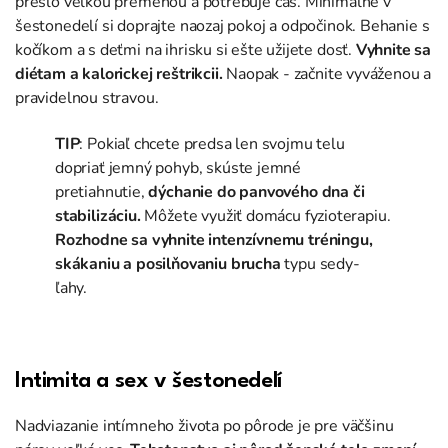
prešlo veľkou premenou a potrebuje čas. Minimálne v
šestonedelí si doprajte naozaj pokoj a odpočinok. Behanie s
kočíkom a
s deťmi na ihrisku si ešte užijete dosť.
Vyhnite sa
diétam a kalorickej reštrikcii.
Naopak - začnite vyváženou a
pravidelnou stravou.
TIP
:
Pokiaľ chcete predsa len svojmu telu
dopriať jemný pohyb, skúste
jemné
pretiahnutie
,
dýchanie do panvového dna či
stabilizáciu
.
Môžete využiť domácu fyzioterapiu.
Rozhodne sa
vyhnite intenzívnemu tréningu,
skákaniu a posilňovaniu brucha
typu sedy-
ľahy.
Intimita a sex v šestonedelí
Nadviazanie intímneho života po pôrode je pre väčšinu