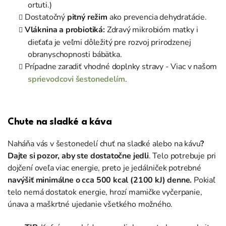
ortuti.)
Dostatočný
pitný režim
ako prevencia dehydratácie.
Vláknina a probiotiká:
Zdravý mikrobióm matky i
dieťaťa je veľmi dôležitý pre rozvoj prirodzenej
obranyschopnosti bábätka.
Prípadne zaradiť vhodné doplnky stravy - Viac v našom
sprievodcovi šestonedelím
.
Chute na sladké a káva
Naháňa vás v šestonedelí chuť na sladké alebo na kávu
?
Dajte si pozor, aby ste dostatočne jedli
. Telo potrebuje pri
dojčení oveľa viac energie, preto je jedálniček potrebné
navýšiť minimálne o cca 500
kcal (2100 kJ) denne.
Pokiaľ
telo nemá dostatok energie, hrozí mamičke vyčerpanie,
únava a maškrtné ujedanie všetkého možného.