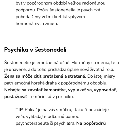
byť v popôrodnom období veľkou racionálnou
podporou. Počas šestonedelia je psychická
pohoda ženy veľmi krehká vplyvom
hormonálnych zmien.
Psychika
v šestonedelí
Šesto
nedelie je emočne náročné. Hormóny sa menia, telo
je unavené, a do toho prichádza úplne no
vá životná rola.
Žena sa môže
cítiť
preťažená a stratená
. Do istej miery
patrí emočná horská dráha k popôrodnému obdobiu.
Nebojte sa zavolať kamarátke, vyplakať sa, vypovedať,
posťažov
ať
- ​​emócie sú v poriadku.
TIP
:
Pokiaľ je na vás smútku, tlaku či beznádeje
veľa, vyhľadajte odbornú pomoc
psychoterapeuta či psychiatra
.
Na popôrodnú