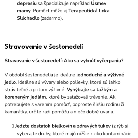
depresiu
sa špecializuje napríklad
Úsmev
mamy
.
Pomôcť môže aj
Terapeutická linka
Slúchadlo
(zadarmo).
Stravovanie v šestonedelí
Stravovanie v šestonedelí: Ako sa vyhnúť vyčerpaniu?
V období šestonedelia je ideálne
jednoduché a výživné
jedlo
. Ideálne sú vývary alebo polievky, ktoré sú ľahko
stráviteľné a pritom výživné.
Vyhýbajte sa ťažkým a
koreneným jedlám
, ktoré by zaťažovali trávenie. Ak
potrebujete s varením pomôcť, poproste širšiu rodinu či
kamarátky, určite radi pomôžu a niečo dobré uvaria.
Jedzte dostatok bielkovín a zdravých tukov
(z rýb si
vyberajte druhy, ktoré majú nižšie riziko kontaminácie