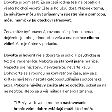
Dovoľte si odmietať. Že sa celá rodina teší na bábätko a
všetci ho chcú vidieť? Ešte si ho užijú dosť.
Napriek tomu,
že návštevy môžu byť príjemným spestrením a pomocou,
môžu mamičky (aj oteckov) stresovať.
Žena môže byť unavená, rozhodená z pôrodu, nedarí sa
dojčeniu, je toho jednoducho veľa a ona
nechce nikoho
vidieť
. A to je úplne v poriadku.
Dovoľte si hovoriť nie
a doprajte si pokoj k psychickej aj
fyzickej regenerácii. Nebojte sa
stanoviť
jasné hranice.
Nepečte pre návštevu, nevytierajte, nevarte kávu.
Dohovorte sa s rodinou na konkrétnom čase, aby sa z
krátkej návštevy nestala celopopoludňajšia spoločenská
akcia.
Pokojne návštevy zrušte alebo odložte
, pokiaľ sa na
ne necítite, alebo sa u vás nálada a energia zmenili.
TIP
:
Vysvetľovanie rodine a
nastavovanie
hraníc veľmi dobre zvládajú muži
, ktorí môžu