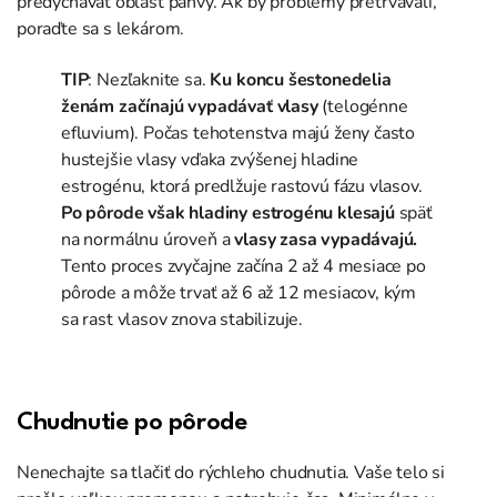
predy
chávať oblasť panvy. Ak by problémy pretrvávali,
poraďte sa s lekárom.
TIP
:
Nezľaknite sa
.
Ku koncu šestonedelia
ženám začínajú vypadávať vlasy
(
telogénne
efluvium
). Počas tehotenstva majú ženy často
hustejšie vlasy vďaka zvýšenej hladine
estrogénu, ktorá predlžuje rastovú fázu vlasov.
Po pôrode však hladiny estrogénu klesajú
späť
na normálnu úroveň a
vlasy zasa
vypadávajú
.
Tento proces zvyčajne začína 2 až 4 mesiace po
pôrode a môže trvať až 6 až 12 mesiacov, kým
sa rast vlasov znova stabilizuje.
Chudnutie po
pôrode
Nenechajte sa tlačiť do rýchleho chudnutia. Vaše telo si