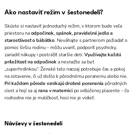
Ako nastaviť režim v šestonedelí?
Skúste si nastaviť jednoduchý režim, v ktorom bude veľa
priestoru na
odpočinok, spánok, pravidelné
jedlo a
starostlivosť o bábätko
. Neváhajte s partnerom požiadať o
pomoc širšiu rodinu – môžu uvariť, podporiť psychicky,
zariadiť nákupy i postrážiť staršie deti.
Využívajte každú
príležitosť na odpočinok
a nesnažte sa byť
„
superhrdinkou
“. Ženské telo naozaj potrebuje čas a pokoj
na zotavenie, či už došlo k pôrodnému poraneniu alebo nie.
Pri každom pôrode vznikajú drobné poranenia
pôrodných
ciest a hojí sa
aj
rana v maternici
po odlúčenej placente – čo
rozhodne nie je maličkosť, hoci nie je vidieť.
Návševy v šestonedelí