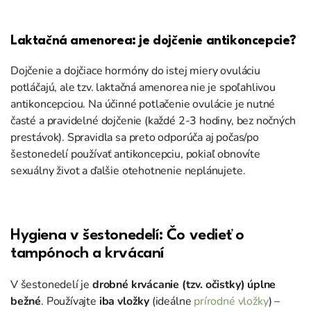
Laktačná amenorea: je dojčenie antikoncepcie?
Dojčenie a dojčiace hormóny do istej miery ovuláciu
potláčajú, ale tzv. laktačná
amenorea
nie je spoľahlivou
antikoncepciou. Na účinné potlačenie ovulácie je nutné
časté a pravidelné dojčenie (každé 2-3 hodiny, bez nočných
prestávok). Spravidla sa preto odporúča aj počas/po
šestonedelí používať antikoncepciu, pokiaľ obnovíte
sexuálny život a ďalšie otehotnenie neplánujete.
Hygiena v šestonedelí: Čo vedieť o
tampónoch a krvácaní
V šestonedelí je
drobné krvácanie (tzv. očistky) úplne
bežné
. Používajte
iba vložky
(ideálne
prírodné vložky
) –