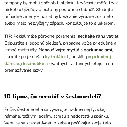
tampóny by mohli spôsobiť infekciu. Krvácanie môže trvať
niekoľko týždňov a malo by postupne slabnúť. Sledujte
prípadné zmeny – pokiaľ by krvácanie výrazne zosilnelo
alebo malo nezvyčajný zápach, konzultujte to s lekárom.
TIP:
Pokiaľ máte pôrodné poranenia,
nechajte ranu vetrať
.
Odpustite si spodnú bielizeň, prípadne voľte priedušné a
jemné materiály.
Nepoužívajte mydlá s parfumáciami
,
siahnite po jemných
hydrolátoch
, neskôr po
prírodnej
dámskej kozmetike
a kvalitných rastlinných olejoch na
premazávanie jazvy.
10 tipov, čo nerobiť v šestonedelí?
Počas šestonedelia sa vyvarujte na
dmernej fyzickej
námahe, ťažkým jedlám
, stresu a nedostatku spánku.
Venujte sa starostlivosti o seba a počúvajte svoje telo.