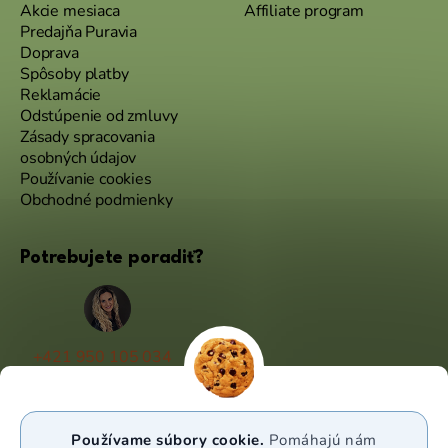
Akcie mesiaca
Affiliate program
Predajňa Puravia
Doprava
Spôsoby platby
Reklamácie
Odstúpenie od zmluvy
Zásady spracovania
osobných údajov
Používanie cookies
Obchodné podmienky
Potrebujete poradiť?
+421 950 105 034
(Po - Pá 9:00 - 17:00)
info@puravia.sk
Používame súbory cookie.
Pomáhajú nám