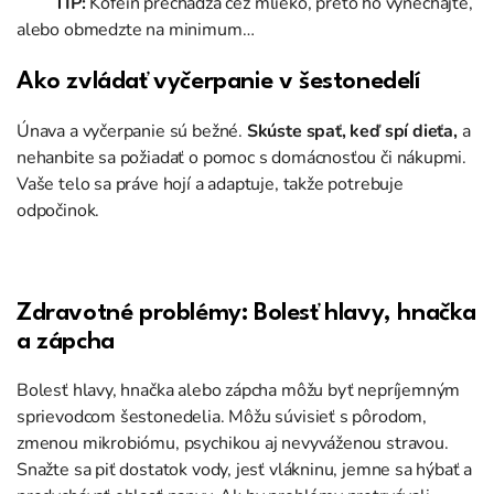
TIP:
Kofeín prechádza cez mlieko, preto ho vynechajte,
alebo obmedzte na minimum…
Ako zvládať vyčerpanie v šestonedelí
Únava a vyčerpanie sú bežné.
Skúste spať, keď spí dieťa,
a
nehanbite sa požiadať o pomoc s domácnosťou či nákupmi.
Vaše telo sa práve hojí a adaptuje, takže potrebuje
odpočinok.
Zdravotné problémy: Bolesť hlavy, hnačka
a zápcha
Bolesť hlavy, hnačka alebo zápcha môžu byť nepríjemným
sprievod
c
om šestonedelia. Môžu súvisieť s pôrodom,
zmenou
mik
robió
mu
, psychikou aj nevyváženou stravou.
Snažte sa piť dostatok vody, jesť
vlákninu, jemne sa hýbať a