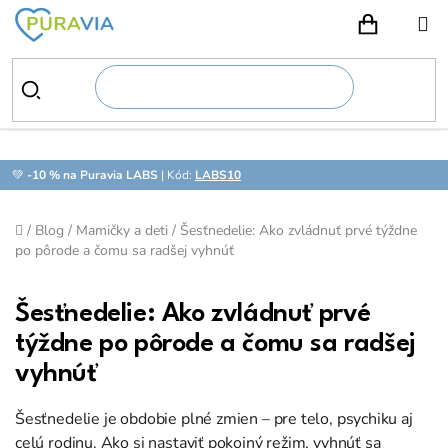
Prejsť
na
NÁKUPN
obsah
💚
-10 % na Puravia LABS
| Kód:
LABS10
Domov
/
Blog
/
Mamičky a deti
/
Šesťnedelie: Ako zvládnuť prvé týždne
po pôrode a čomu sa radšej vyhnúť
Šesťnedelie: Ako zvládnuť prvé
týždne po pôrode a čomu sa radšej
vyhnúť
Šesťnedelie je obdobie plné zmien – pre telo, psychiku aj
celú rodinu. Ako si nastaviť pokojný režim, vyhnúť sa