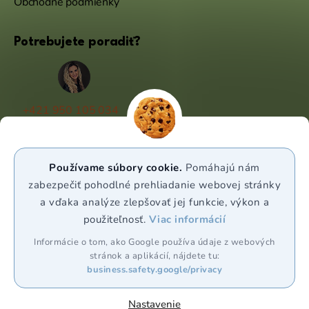
Obchodné podmienky
Potrebujete poradiť?
+421 950 105 034
(Po - Pá 9:00 - 17:00)
info@puravia.sk
Používame súbory cookie.
Pomáhajú nám
WhatsApp
zabezpečiť pohodlné prehliadanie webovej stránky
a vďaka analýze zlepšovať jej funkcie, výkon a
použiteľnosť.
Viac informácií
Sledujte nás
Informácie o tom, ako Google používa údaje z webových
stránok a aplikácií, nájdete tu:
business.safety.google/privacy
Nastavenie