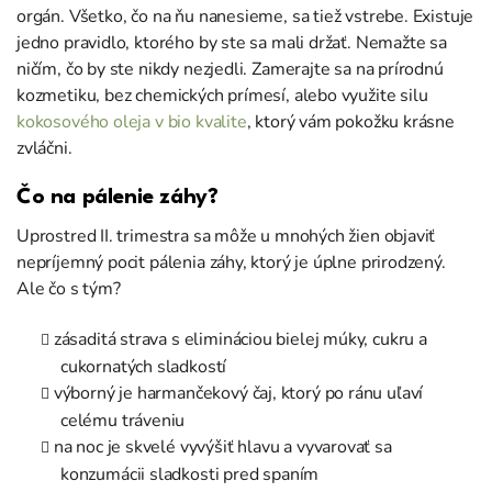
orgán. Všetko, čo na ňu nanesieme, sa tiež vstrebe. Existuje
jedno pravidlo, ktorého by ste sa mali držať. Nemažte sa
ničím, čo by ste nikdy nezjedli. Zamerajte sa na prírodnú
kozmetiku, bez chemických prímesí, alebo využite silu
kokosového oleja v bio kvalite
, ktorý vám pokožku krásne
zvláčni.
Čo na pálenie záhy?
Uprostred II. trimestra sa môže u mnohých žien objaviť
nepríjemný pocit pálenia záhy, ktorý je úplne prirodzený.
Ale čo s tým?
zásaditá strava s elimináciou bielej múky, cukru a
cukornatých sladkostí
výborný je harmančekový čaj, ktorý po ránu uľaví
celému tráveniu
na noc je skvelé vyvýšiť hlavu a vyvarovať sa
konzumácii sladkosti pred spaním