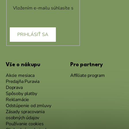
Vložením e-mailu súhlasíte s
podmienkami ochrany
osobných údajov
PRIHLÁSIŤ SA
Vše o nákupu
Pro partnery
Akcie mesiaca
Affiliate program
Predajňa Puravia
Doprava
Spôsoby platby
Reklamácie
Odstúpenie od zmluvy
Zásady spracovania
osobných údajov
Používanie cookies