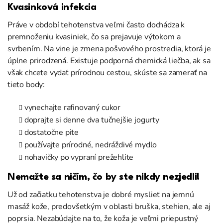
Kvasinková infekcia
Práve v období tehotenstva veľmi často dochádza k
premnoženiu kvasiniek, čo sa prejavuje výtokom a
svrbením. Na vine je zmena pošvového prostredia, ktorá je
úplne prirodzená. Existuje podporná chemická liečba, ak sa
však chcete vydať prírodnou cestou, skúste sa zamerať na
tieto body:
vynechajte rafinovaný cukor
doprajte si denne dva tučnejšie jogurty
dostatočne pite
používajte prírodné, nedráždivé mydlo
nohavičky po vypraní prežehlite
Nemažte sa ničím, čo by ste nikdy nezjedli!
Už od začiatku tehotenstva je dobré myslieť na jemnú
masáž kože, predovšetkým v oblasti bruška, stehien, ale aj
poprsia. Nezabúdajte na to, že koža je veľmi priepustný