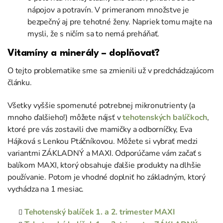
nápojov a potravín. V primeranom množstve je
bezpečný aj pre tehotné ženy. Napriek tomu majte na
mysli, že s ničím sa to nemá preháňať.
Vitamíny a minerály – doplňovať?
O tejto problematike sme sa zmienili už v predchádzajúcom
článku.
Všetky vyššie spomenuté potrebnej mikronutrienty (a
mnoho ďalšieho!) môžete nájsť v
tehotenských balíčkoch
,
ktoré pre vás zostavili dve mamičky a odborníčky, Eva
Hájková s Lenkou Ptáčníkovou. Môžete si vybrať medzi
variantmi ZÁKLADNÝ a MAXI. Odporúčame vám začať s
balíkom MAXI, ktorý obsahuje ďalšie produkty na dlhšie
používanie. Potom je vhodné doplniť ho základným, ktorý
vychádza na 1 mesiac.
Tehotenský balíček 1. a 2. trimester MAXI