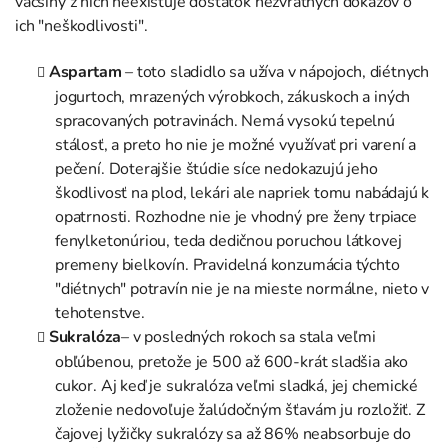
väčšiny z nich neexistuje dostatok nezvratných dôkazov o
ich "neškodlivosti".
Aspartam
– toto sladidlo sa užíva v nápojoch, diétnych
jogurtoch, mrazených výrobkoch, zákuskoch a iných
spracovaných potravinách. Nemá vysokú tepelnú
stálosť, a preto ho nie je možné využívať pri varení a
pečení. Doterajšie štúdie síce nedokazujú jeho
škodlivosť na plod, lekári ale napriek tomu nabádajú k
opatrnosti. Rozhodne nie je vhodný pre ženy trpiace
fenylketonúriou, teda dedičnou poruchou látkovej
premeny bielkovín. Pravidelná konzumácia týchto
"diétnych" potravín nie je na mieste normálne, nieto v
tehotenstve.
Sukralóza
– v posledných rokoch sa stala veľmi
obľúbenou, pretože je 500 až 600-krát sladšia ako
cukor. Aj keď je sukralóza veľmi sladká, jej chemické
zloženie nedovoľuje žalúdočným šťavám ju rozložiť. Z
čajovej lyžičky sukralózy sa až 86% neabsorbuje do