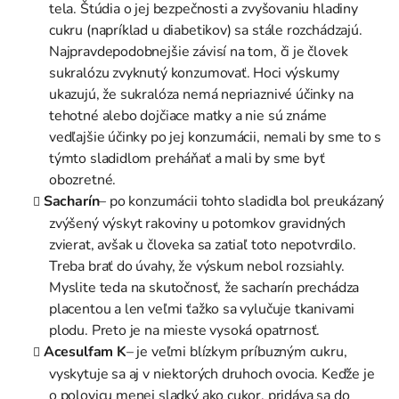
tela. Štúdia o jej bezpečnosti a zvyšovaniu hladiny
cukru (napríklad u diabetikov) sa stále rozchádzajú.
Najpravdepodobnejšie závisí na tom, či je človek
sukralózu zvyknutý konzumovať. Hoci výskumy
ukazujú, že sukralóza nemá nepriaznivé účinky na
tehotné alebo dojčiace matky a nie sú známe
vedľajšie účinky po jej konzumácii, nemali by sme to s
týmto sladidlom preháňať a mali by sme byť
obozretné.
Sacharín
– po konzumácii tohto sladidla bol preukázaný
zvýšený výskyt rakoviny u potomkov gravidných
zvierat, avšak u človeka sa zatiaľ toto nepotvrdilo.
Treba brať do úvahy, že výskum nebol rozsiahly.
Myslite teda na skutočnosť, že sacharín prechádza
placentou a len veľmi ťažko sa vylučuje tkanivami
plodu. Preto je na mieste vysoká opatrnosť.
Acesulfam K
– je veľmi blízkym príbuzným cukru,
vyskytuje sa aj v niektorých druhoch ovocia. Keďže je
o polovicu menej sladký ako cukor, pridáva sa do