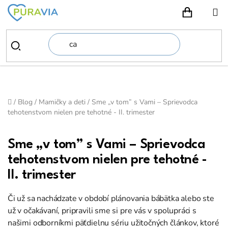
Prejsť
na
NÁKUPN
obsah
Domov
/
Blog
/
Mamičky a deti
/
Sme „v tom” s Vami – Sprievodca
tehotenstvom nielen pre tehotné - II. trimester
Sme „v tom” s Vami – Sprievodca
tehotenstvom nielen pre tehotné -
II. trimester
Či už sa nachádzate v období plánovania bábätka alebo ste
už v očakávaní, pripravili sme si pre vás v spolupráci s
našimi odborníkmi päťdielnu sériu užitočných článkov, ktoré