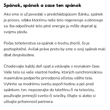
Spánok, spánok a zase ten spánok
Ako sme si už povedali v predchádzajúcom článku, spánok
je proces, vďaka ktorému naše telo regeneruje a obnovuje
sa. Iba odpočinuté telo plné energie ju môže dopriať aj
svojmu plodu.
Počas tehotenstva sa spánok o trochu zhorší, čo je
pochopiteľné. Avšak práve preto by sme o svoj spánok mali
dbať dvojnásobne.
Chodievajte každý deň spať a vstávajte v rovnakom čase.
Vaše telo sú vaše vlastné hodiny, ktorých synchronizáciou
maximálne podporíte prirodzenú očistou vášho tela.
Vyhnite sa modrému svetlu aspoň hodinu a pol pred
spánkom, tzn. nepozerajte do telefónu či na televíziu,
používajte jemnejší svetlo či sviečky, čítajte si alebo si
užívajte prítomnosť partnera.