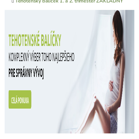
Tehotenský balíček 1. a 2. trimester ZÁKLADN
Ý