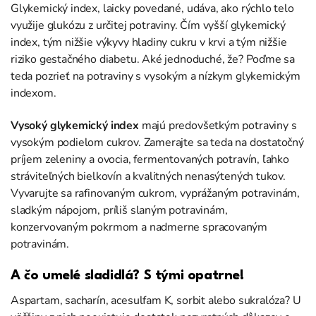
Glykemický index, laicky povedané, udáva, ako rýchlo telo
využije glukózu z určitej potraviny. Čím vyšší glykemický
index, tým nižšie výkyvy hladiny cukru v krvi a tým nižšie
riziko gestačného diabetu. Aké jednoduché, že? Poďme sa
teda pozrieť na potraviny s vysokým a nízkym glykemickým
indexom.
Vysoký glykemický index
majú predovšetkým potraviny s
vysokým podielom cukrov. Zamerajte sa teda na dostatočný
príjem zeleniny a ovocia, fermentovaných potravín, ľahko
stráviteľných bielkovín a kvalitných nenasýtených tukov.
Vyvarujte sa rafinovaným cukrom, vyprážaným potravinám,
sladkým nápojom, príliš slaným potravinám,
konzervovaným pokrmom a nadmerne spracovaným
potravinám.
A čo umelé sladidlá? S tými opatrne!
Aspartam, sacharín, acesulfam K, sorbit alebo sukralóza? U