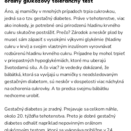
orálny glukózový tolerančný test
Áno, aj mamičky v mnohých prípadoch trpia cukrovkou,
jedná sa o tzv. gestačný diabetes. Práve v tehotenstve, viac
ako inokedy, je potrebné onú prirodzenú hladinu krvného
cukru skutočne postrážiť. Prečo? Zárodok a neskôr plod by
musel sám zápasiť s vysokými výkyvmi glykémie (hladiny
cukru v krvi) a svojim vlastným inzulínom vyrovnávať
rozbúrenú hladinu krvného cukru. Prípadne by mohol trpieť
v priepastných hypoglykémiách, ktoré mu uberajú
životodarnú silu. A čo viac? Je vedecky dokázané, že
bábätká, ktorá sa vyvíjajú u mamičky s neodsledovaným
gestačným diabetom, sú neskôr v dospelosti viac náchylná
na ochorenia cukrovky. A to predsa svojmu bábätku
nechceme urobiť.
Gestačný diabetes je zradný. Prejavuje sa celkom náhle,
okolo 20. týždňa tehotenstva. Preto je dobré gestačný
diabetes odhaliť napríklad nepovinným orálnom
glukózovým testom, ktorý sa vykonáva približne v 24.