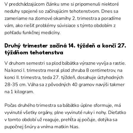
V predchádzajúcom článku sme si pripomenuli niektoré
neduhy spojené so začínajúcim tehotenstvom. Dnes sa
zameriame na zlomové okamihy 2. trimestra a poradíme
vám, ako riešiť problémy súvisiace s týmto obdobím z
pohľadu funkčnej medicíny.
Druhý trimester začíná 14. týždeň a končí 27.
týždňom tehotenstva
V druhom semestri sa plod bábätka výrazne vyvíja a rastie.
Na konci I. trimestra meral plod zhruba 8 centimetrov, na
konci II. trimestra, teda 27. týždeň, dosahuje úctyhodných
28-35 cm. Váha sa z pôvodných 40 gramov navýši takmer
na 1 kilogram.
Počas druhého trimestra sa bábätko úplne sformuje, má
vyvinuté všetky orgány, plne vyvinuté ruky i nohy. Dieťatko
v tomto období už reaguje, prehĺta aj počuje, dotýka sa
pupočnej šnúry a vníma matkin hlas.