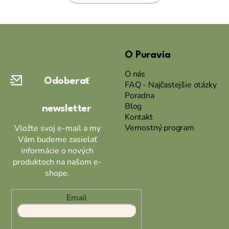
Z
á
O Puravia
p
ä
O nás
Odoberať
t
FAQ - Najčastejšie otázky
Poradna
i
Blog
newsletter
e
Kontakt
Vernostný program
Vložte svoj e-mail a my
Vám budeme zasielať
informácie o nových
produktoch na našom e-
shope.
Email