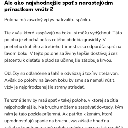
Ale ako najvhodnejšie spať s narastajúcim
prírastkom vnútri?
Poloha má zásadný vplyv na kvalitu spánku.
Tie z vás, ktoré zaspávajú na boku, si môžu vydýchnuť. Táto
poloha je vhodná počas celého obdobia gravidity. V
priebehu druhého a tretieho trimestra sa odporúča spať na
ľavom boku. V tejto polohe sa živiny lepšie dostávajú cez
placentu k dieťaťu a plod sa účinnejšie zásobuje krvou.
Obličky sú odľahčené a ľahšie odvádzajú toxíny z tela von.
Avšak do polohy na ľavom boku by sme sa nemali nútiť,
vždy je najprirodzenejšie strany striedať.
Tehotné ženy by mali spať v takej polohe, v ktorej sa cítia
najpohodlnejšie. Na bruchu môžeme zaspávať dovtedy, kým
nám je táto pozícia príjemná. Ak patríte k ženám, ktoré
uprednostňujú spanie na bruchu, vyskúšajte hneď na
začiatku tehotenstva iné polohy spánku, aby ste tak predišli