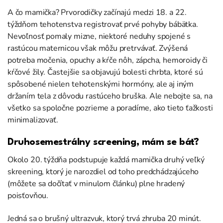
A čo mamička? Prvorodičky začínajú medzi 18. a 22.
týždňom tehotenstva registrovať prvé pohyby bábätka.
Nevoľnosť pomaly mizne, niektoré neduhy spojené s
rastúcou maternicou však môžu pretrvávať. Zvýšená
potreba močenia, opuchy a kŕče nôh, zápcha, hemoroidy či
kŕčové žily. Častejšie sa objavujú bolesti chrbta, ktoré sú
spôsobené nielen tehotenskými hormóny, ale aj iným
držaním tela z dôvodu rastúceho bruška. Ale nebojte sa, na
všetko sa spoločne pozrieme a poradíme, ako tieto ťažkosti
minimalizovať.
Druhosemestrálny screening, mám se báť?
Okolo 20. týždňa podstupuje každá mamička druhý veľký
skreening, ktorý je narozdiel od toho predchádzajúceho
(môžete sa dočítať v minulom článku) plne hradený
poisťovňou.
Jedná sa o brušný ultrazvuk, ktorý trvá zhruba 20 minút.