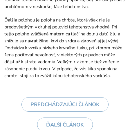
problémom v neskoršej fáze tehotenstva.
Ďalšia polohou je poloha na chrbte, ktorá však nie je
predovšetkým v druhej polovici tehotenstva vhodná. Pri
tejto polohe zväčšená maternica tlačí na dolnú dutú žilu a
znižuje sa návrat žilnej krvi do srdca a zároveň aj jej výdaj.
Dochádza k vzniku nízkeho krvného tlaku, pri ktorom môže
žena pociťovať nevoľnosť, v niektorých prípadoch môže
dôjsť až k strate vedomia. Veľkým rizikom je tiež zníženie
zásobenie plodu krvou. V prípade, že vás láka spánok na
chrbte, stojí za to zvážiť kúpu tehotenského vankúša.
PREDCHÁDZAJÚCI ČLÁNOK
ĎALŠÍ ČLÁNOK