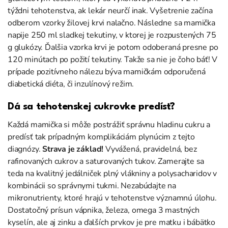
týždni tehotenstva, ak lekár neurčí inak. Vyšetrenie začína
odberom vzorky žilovej krvi nalačno. Následne sa mamička
napije 250 ml sladkej tekutiny, v ktorej je rozpustených 75
g glukózy. Ďalšia vzorka krvi je potom odoberaná presne po
120 minútach po požití tekutiny. Takže sa nie je čoho báť! V
prípade pozitívneho nálezu býva mamičkám odporučená
diabetická diéta, či inzulínový režim.
Dá sa tehotenskej cukrovke predísť?
Každá mamička si môže postrážiť správnu hladinu cukru a
predísť tak prípadným komplikáciám plynúcim z tejto
diagnózy.
Strava je základ!
Vyvážená, pravidelná, bez
rafinovaných cukrov a saturovaných tukov. Zamerajte sa
teda na kvalitný jedálniček plný vlákniny a polysacharidov v
kombinácii so správnymi tukmi. Nezabúdajte na
mikronutrienty, ktoré hrajú v tehotenstve významnú úlohu.
Dostatočný prísun vápnika, železa, omega 3 mastných
kyselín, ale aj zinku a ďalších prvkov je pre matku i bábätko