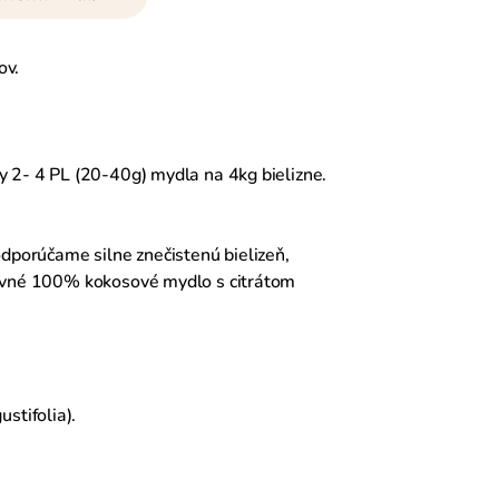
ov.
y 2- 4 PL (20-40g) mydla na 4kg bielizne.
dporúčame silne znečistenú bielizeň,
 pevné 100% kokosové mydlo s citrátom
ustifolia
).