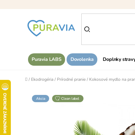
Prejsť
na
obsah
Puravia LABS
Dovolenka
Doplnky strav
Domov
/
Ekodrogéria
/
Prírodné pranie
/
Kokosové mydlo na pran
Akcia
clean label