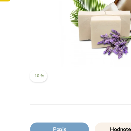
–10 %
Popis
Hodnote