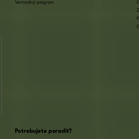
Vernostný program
O
Z
P
Potrebujete poradiť?