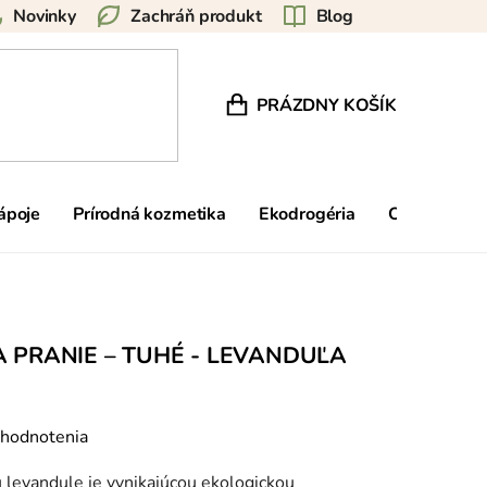
Novinky
Zachráň produkt
Blog
PRÁZDNY KOŠÍK
NÁKUPNÝ KOŠÍK
nápoje
Prírodná kozmetika
Ekodrogéria
Ostatné
 PRANIE – TUHÉ - LEVANDUĽA
 hodnotenia
levandule je vynikajúcou ekologickou