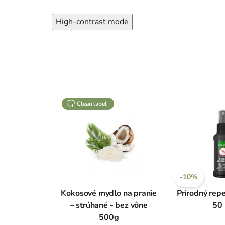
High-contrast mode
clean label
-10%
Kokosové mydlo na pranie
Prírodný repel
– strúhané - bez vône
50
500g