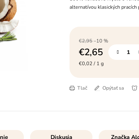
z
5
alternatívou klasických pracích 
hviezdičiek.
€2,95
–10 %
€2,65
Jednotková cena:
€0,02 / 1 g
Tlač
Opýtať sa
nie
Diskusia
Značka
Alc