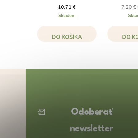
10,71 €
7,20 €
Skladom
Skl
DO KOŠÍKA
DO K
Z
á
p
ä
t
Odoberať
i
e
newsletter