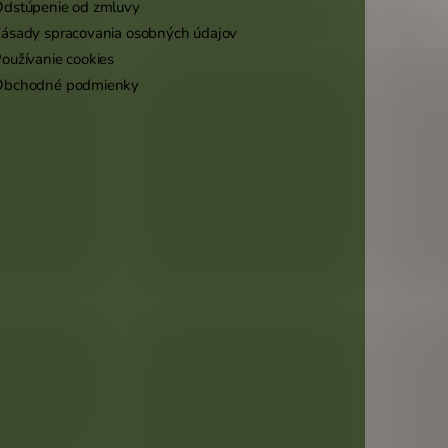
dstúpenie od zmluvy
ásady spracovania osobných údajov
oužívanie cookies
Obchodné podmienky