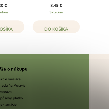
20 €
8,49 €
adom
Skladom
OŠÍKA
DO KOŠÍKA
Vše o nákupu
kcie mesiaca
redajňa Puravia
Doprava
pôsoby platby
eklamácie