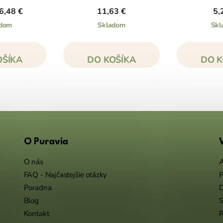
6,48 €
11,63 €
5,
adom
Skladom
Skl
OŠÍKA
DO KOŠÍKA
DO K
O Puravia
O nás
A
FAQ - Najčastejšie otázky
P
Poradna
Blog
S
Kontakt
R