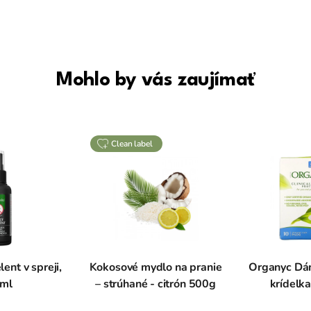
Mohlo by vás zaujímať
clean label
ent v spreji,
Kokosové mydlo na pranie
Organyc Dám
 ml
– strúhané - citrón 500g
krídelk