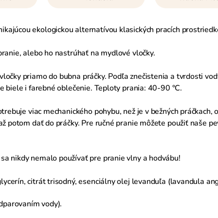
ajúcou ekologickou alternatívou klasických pracích prostriedk
pranie, alebo ho nastrúhať na mydlové vločky.
ločky priamo do bubna práčky. Podľa znečistenia a tvrdosti vod
 biele i farebné oblečenie. Teploty prania: 40-90 °C.
trebuje viac mechanického pohybu, než je v bežných práčkach, o
a až potom dať do práčky. Pre ručné pranie môžete použiť naše
sa nikdy nemalo používať pre pranie vlny a hodvábu!
erín, citrát trisodný, esenciálny olej levanduľa (
lavandula ang
dparovaním vody).