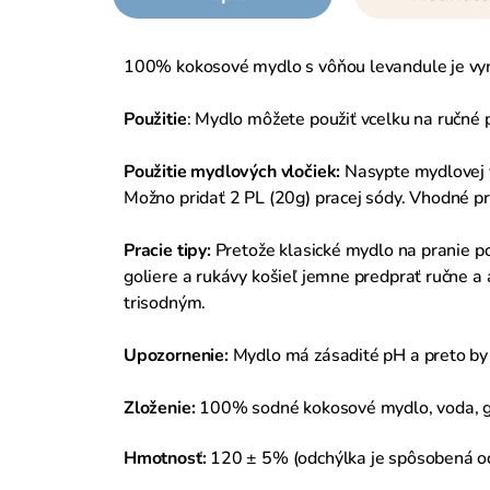
100% kokosové mydlo s vôňou levandule je vynik
Použitie
: Mydlo môžete použiť vcelku na ručné 
Použitie mydlových vločiek:
Nasypte mydlovej v
Možno pridať 2 PL (20g) pracej sódy. Vhodné pre
Pracie tipy:
Pretože klasické mydlo na pranie po
goliere a rukávy košieľ jemne predprať ručne 
trisodným.
Upozornenie:
Mydlo má zásadité pH a preto by 
Zloženie:
100% sodné kokosové mydlo, voda, glyc
Hmotnosť:
120 ± 5% (odchýlka je spôsobená o