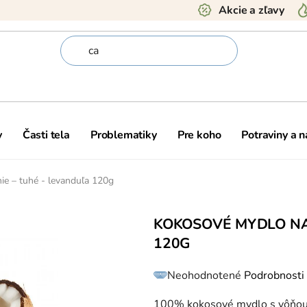
Akcie a zľavy
y
Časti tela
Problematiky
Pre koho
Potraviny a 
ie – tuhé - levanduľa 120g
KOKOSOVÉ MYDLO NA
120G
Priemerné
Neohodnotené
Podrobnosti
hodnotenie
produktu
je
0,0
100% kokosové mydlo s vôňou 