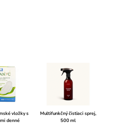
ské vložky s
Multifunkčný čistiaci sprej,
ami denné
500 ml