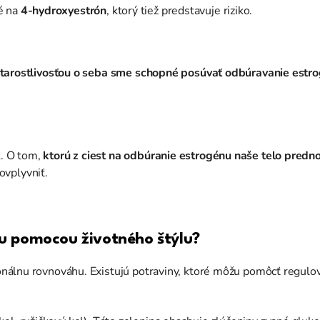
é na
4-hydroxyestrón
, ktorý tiež predstavuje riziko.
tarostlivosťou o seba sme schopné posúvať odbúravanie estr
k. O tom,
ktorú z ciest na odbúranie estrogénu naše telo predno
ovplyvniť.
iu pomocou životného štýlu?
álnu rovnováhu. Existujú potraviny, ktoré môžu pomôcť regulov