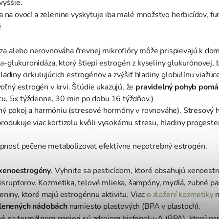
 vyššie.
 na ovocí a zelenine vyskytuje iba malé množstvo herbicídov, fun
.
.
óza alebo nerovnováha črevnej mikroflóry môže prispievajú k do
a-glukuronidáza, ktorý štiepi estrogén z kyseliny glukurónovej,
hladiny cirkulujúcich estrogénov a zvýšiť hladiny globulínu via
oľný estrogén v krvi. Štúdie ukazujú, že
pravidelný pohyb pomá
itu, 5x týždenne, 30 min po dobu 16 týždňov.)
rný pokoj a harmóniu (stresové hormóny v rovnováhe). Stresový h
produkuje viac kortizolu kvôli vysokému stresu, hladiny progeste
nosť pečene metabolizovať efektívne nepotrebný estrogén.
 xenoestrogény
. Vyhnite sa pesticídom, ktoré obsahujú xenoestro
sruptorov. Kozmetika, telové mlieka, šampóny, mydlá, zubné pa
čeniny, ktoré majú estrogénnu aktivitu. Viac
o zložení kozmetiky
n
klenených nádobách
namiesto plastových (BPA v plastoch).
né na termálnom papieri sú zdrojom bisfenolu-A (BPA), ktorý nar