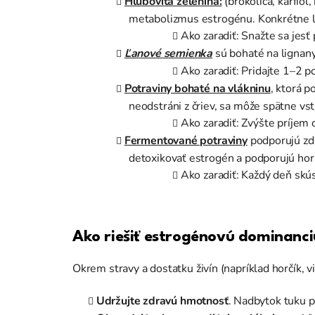
Hlubovitá zelenina:
(brokolica, karfiol
metabolizmus estrogénu. Konkrétne l
Ako zaradiť: Snažte sa jesť
Ľanové semienka
sú bohaté na lignany
Ako zaradiť: Pridajte 1–2 
Potraviny bohaté na vlákninu
, ktorá 
neodstráni z čriev, sa môže spätne vs
Ako zaradiť: Zvýšte príjem 
Fermentované potraviny
podporujú zdr
detoxikovať estrogén a podporujú ho
Ako zaradiť: Každý deň sk
Ako riešiť estrogénovú dominanc
Okrem stravy a dostatku živín (napríklad horčík,
Udržujte zdravú hmotnosť
. Nadbytok tuku p