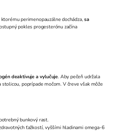
ku ktorému perimenopauzálne dochádza,
sa
Postupný pokles progesterónu začína
gén deaktivuje a vylučuje
. Aby pečeň udržala
a stolicou, poprípade močom. V čreve však môže
.
epotrebný bunkový rast.
 zdravotných ťažkostí, vyššími hladinami omega-6