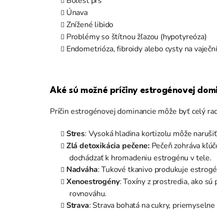
Bolesť pŕs
Únava
Znížené libido
Problémy so štítnou žľazou (hypotyreóza)
Endometrióza, fibroidy alebo cysty na vaječ
Aké sú možné príčiny estrogénovej dom
Príčin estrogénovej dominancie môže byť celý rad
Stres
: Vysoká hladina kortizolu môže naruši
Zlá detoxikácia pečene:
Pečeň zohráva kľúč
dochádzať k hromadeniu estrogénu v tele.
Nadváha
: Tukové tkanivo produkuje estrog
Xenoestrogény
: Toxíny z prostredia, ako s
rovnováhu.
Strava
: Strava bohatá na cukry, priemyseln