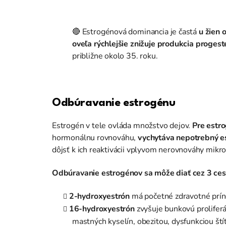
🔴 Estrogénová dominancia je častá
u žien
oveľa rýchlejšie znižuje produkcia proge
približne okolo 35. roku.
Odbúravanie estrogénu
Estrogén v tele ovláda množstvo dejov.
Pre estr
hormonálnu rovnováhu,
vychytáva nepotrebný es
dôjsť k ich reaktivácii vplyvom nerovnováhy mik
Odbúravanie estrogénov sa môže diať cez 3 ces
2-hydroxyestrón
má početné zdravotné príno
16-hydroxyestrón
zvyšuje bunkovú proliferá
mastných kyselín, obezitou, dysfunkciou štítn