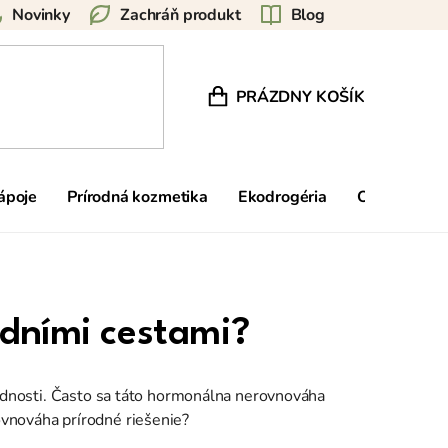
Novinky
Zachráň produkt
Blog
PRÁZDNY KOŠÍK
NÁKUPNÝ KOŠÍK
nápoje
Prírodná kozmetika
Ekodrogéria
Ostatné
odními cestami?
lodnosti. Často sa táto hormonálna nerovnováha
vnováha prírodné riešenie?