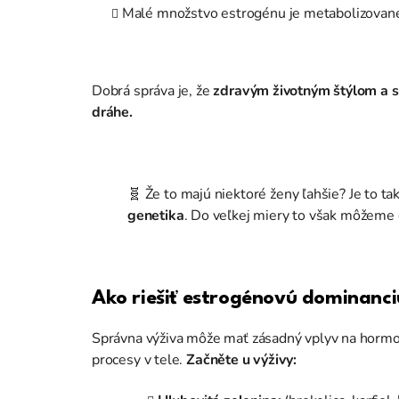
Malé množstvo estrogénu je metabolizovan
Dobrá správa je, že
zdravým životným štýlom a s
dráhe.
🧬 Že to majú niektoré ženy ľahšie? Je to ta
genetika
. Do veľkej miery to však môžeme 
Ako riešiť estrogénovú dominanc
Správna výživa môže mať zásadný vplyv na hormon
procesy v tele.
Začněte u výživy: