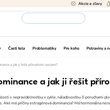
Akcie a zľavy
y
Časti tela
Problematiky
Pre koho
Potraviny a 
ance a jak ji řešit přírodními cestami?
minance a jak ji řešit přír
slosti s nepravidelnosťou v cykle, náladovosťou či poruchami p
ke. Aké má príčiny estrogénová dominancia? Má hormonálna nero