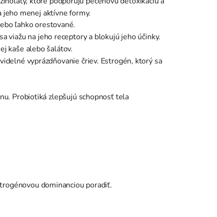
kozinoláty, ktoré podporujú pečeňovú detoxikáciu a
 jeho menej aktívne formy.
alebo ľahko orestované.
a viažu na jeho receptory a blokujú jeho účinky.
ej kaše alebo šalátov.
videlné vyprázdňovanie čriev. Estrogén, ktorý sa
nu. Probiotiká zlepšujú schopnosť tela
 estrogénovou dominanciou poradiť.