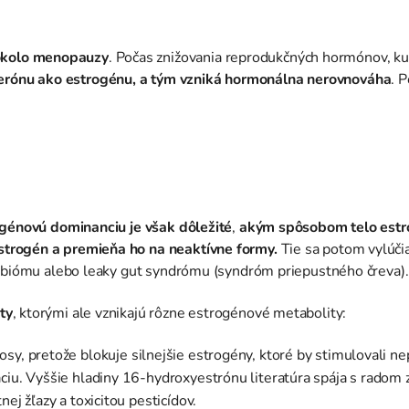
 okolo menopauzy
. Počas znižovania reprodukčných hormónov, 
sterónu ako estrogénu, a tým vzniká hormonálna nerovnováha
. 
ogénovú dominanciu je však dôležité
,
akým spôsobom telo estro
trogén a premieňa ho na neaktívne formy.
Tie sa potom vylúči
robiómu alebo leaky gut syndrómu (syndróm priepustného čreva)
ty
, ktorými ale vznikajú rôzne estrogénové metabolity:
sy, pretože blokuje silnejšie estrogény, ktoré by stimulovali n
ciu. Vyššie hladiny 16-hydroxyestrónu literatúra spája s radom
ej žľazy a toxicitou pesticídov.