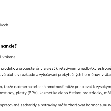
níkoch
inancie?
, vrátane:
ť produkciu progesterónu a viesť k relatívnemu nadbytku estrog
ovú úlohu v rozklade a vylučovaní prebytočných hormónov, vrát
én, takže nadmerná telesná hmotnosť môže prispievať k vysoký
ú pesticídy, plasty (BPA), kozmetika alebo čistiace prostriedky,
e spracované sacharidy a potraviny môže zhoršovať hormonálnu 