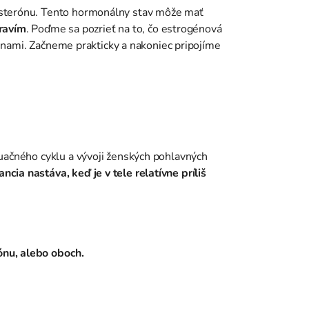
esterónu. Tento hormonálny stav môže mať
ravím
. Poďme sa pozrieť na to, čo estrogénová
linami. Začneme prakticky a nakoniec pripojíme
uačného cyklu a vývoji ženských pohlavných
cia nastáva, keď je v tele relatívne príliš
nu, alebo oboch.