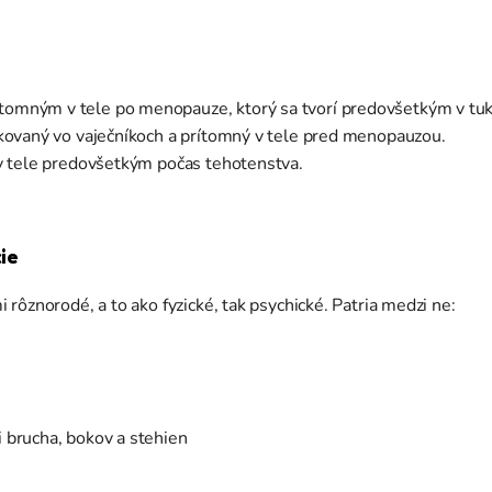
tomným v tele po menopauze, ktorý sa tvorí predovšetkým v tu
ukovaný vo vaječníkoch a prítomný v tele pred menopauzou.
 v tele predovšetkým počas tehotenstva.
cie
ôznorodé, a to ako fyzické, tak psychické. Patria medzi ne:
i brucha, bokov a stehien