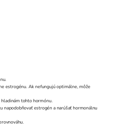
énu.
ane estrogénu. Ak nefungujú optimálne, môže
m hladinám tohto hormónu.
 môžu napodobňovať estrogén a narúšať hormonálnu
nerovnováhu.