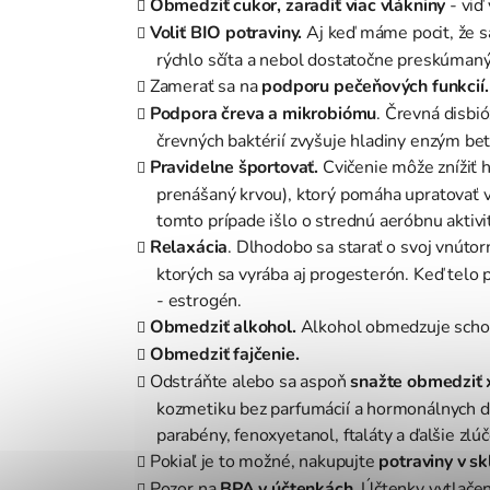
Obmedziť cukor, zaradiť viac vlákniny
- viď
Voliť BIO potraviny.
Aj keď máme pocit, že sa
rýchlo sčíta a nebol dostatočne preskúmaný
Zamerať sa na
podporu pečeňových funkcií
Podpora čreva a mikrobiómu
. Črevná disbi
črevných baktérií zvyšuje hladiny enzým bet
Pravidelne športovať.
Cvičenie môže znížiť 
prenášaný krvou), ktorý pomáha upratovať v
tomto prípade išlo o strednú aeróbnu aktiv
Relaxácia
. Dlhodobo sa starať o svoj vnúto
ktorých sa vyrába aj progesterón. Keď telo 
- estrogén.
Obmedziť alkohol.
Alkohol obmedzuje schop
Obmedziť fajčenie.
Odstráňte alebo sa aspoň
snažte obmedziť
kozmetiku bez parfumácií a hormonálnych di
parabény, fenoxyetanol, ftaláty a ďalšie zlú
Pokiaľ je to možné, nakupujte
potraviny v s
Pozor na
BPA v účtenkách
. Účtenky vytlače