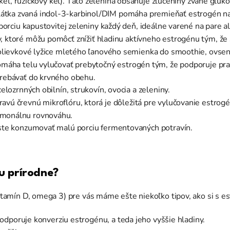
, kel, ružičkový kel). Táto zelenina obsahuje zlúčeniny zvané glu
átka zvaná indol-3-karbinol/DIM pomáha premieňať estrogén na
 porciu kapustovitej zeleniny každý deň, ideálne varené na pare 
, ktoré môžu pomôcť znížiť hladinu aktívneho estrogénu tým, že s
polievkové lyžice mletého ľanového semienka do smoothie, ovsen
pomáha telu vylučovať prebytočný estrogén tým, že podporuje pra
trebávať do krvného obehu.
celozrnných obilnín, strukovín, ovocia a zeleniny.
avú črevnú mikroflóru, ktorá je dôležitá pre vylučovanie estrogé
rmonálnu rovnováhu.
úste konzumovať malú porciu fermentovaných potravín.
iu prírodne?
 vitamín D, omega 3) pre vás máme ešte niekoľko tipov, ako si s
odporuje konverziu estrogénu, a teda jeho vyššie hladiny.