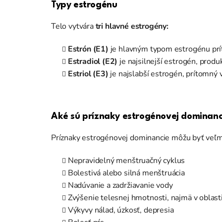
Typy estrogénu
Telo vytvára
tri hlavné estrogény:
Estrón (E1)
je hlavným typom estrogénu prí
Estradiol (E2)
je najsilnejší estrogén, prod
Estriol (E3)
je najslabší estrogén, prítomný
Aké sú príznaky estrogénovej dominan
Príznaky estrogénovej dominancie môžu byť veľmi r
Nepravidelný menštruačný cyklus
Bolestivá alebo silná menštruácia
Nadúvanie a zadržiavanie vody
Zvýšenie telesnej hmotnosti, najmä v oblast
Výkyvy nálad, úzkosť, depresia