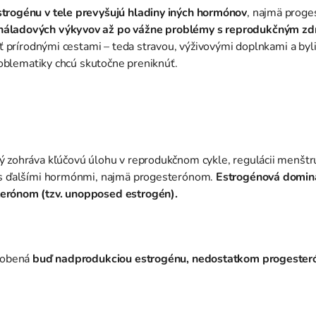
strogénu v tele prevyšujú hladiny iných hormónov
, najmä prog
náladových výkyvov až po vážne problémy s reprodukčným zd
šiť prírodnými cestami – teda stravou, výživovými doplnkami a by
problematiky chcú skutočne preniknúť.
ý zohráva kľúčovú úlohu v reprodukčnom cykle, regulácii menštr
e s ďalšími hormónmi, najmä progesterónom.
Estrogénová dominan
terónom (tzv. unopposed estrogén).
sobená
buď nadprodukciou estrogénu, nedostatkom progesteró