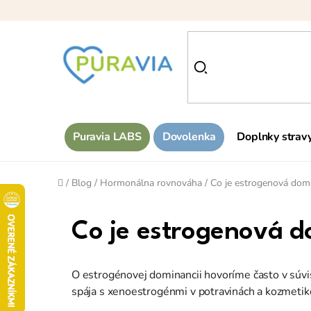
Prejsť
na
obsah
Puravia LABS
Dovolenka
Doplnky strav
Domov
/
Blog
/
Hormonálna rovnováha
/
Co je estrogenová domin
Co je estrogenová do
O estrogénovej dominancii hovoríme často v súvi
spája s xenoestrogénmi v potravinách a kozmeti