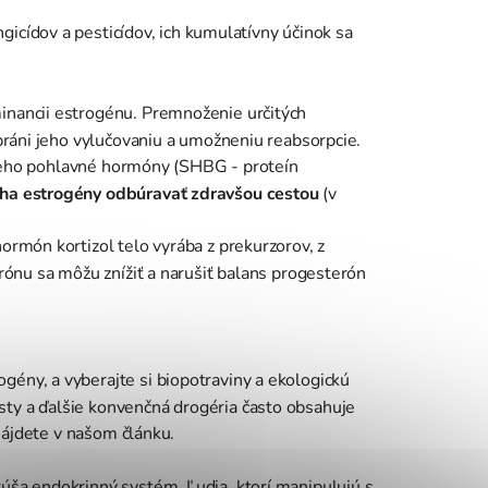
gicídov a pesticídov, ich kumulatívny účinok sa
minancii estrogénu. Premnoženie určitých
 bráni jeho vylučovaniu a umožneniu reabsorpcie.
žuceho pohlavné hormóny (SHBG - proteín
ha estrogény odbúravať zdravšou cestou
(v
ormón kortizol telo vyrába z prekurzorov, z
rónu sa môžu znížiť a narušiť balans progesterón
gény, a vyberajte si biopotraviny a ekologickú
sty a ďalšie konvenčná drogéria často obsahuje
ájdete v našom článku.
úša endokrinný systém. Ľudia, ktorí manipulujú s