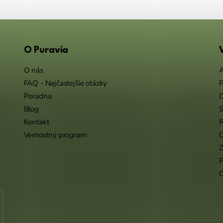
O Puravia
O nás
A
FAQ - Najčastejšie otázky
P
Poradna
Blog
S
Kontakt
R
Vernostný program
O
Z
P