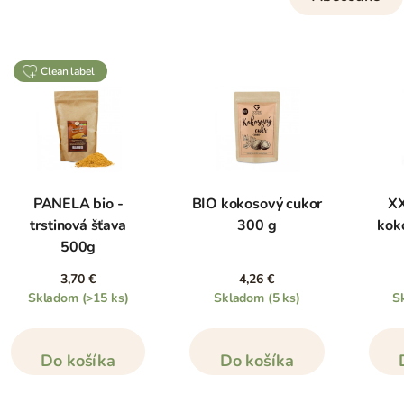
clean label
PANELA bio -
BIO kokosový cukor
XX
trstinová šťava
300 g
kok
500g
3,70 €
4,26 €
Skladom
(>15 ks)
Skladom
(5 ks)
S
Do košíka
Do košíka