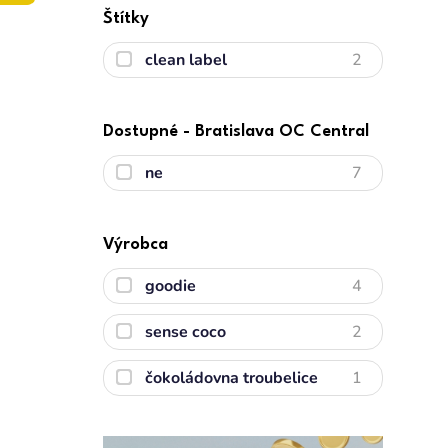
Štítky
clean label
2
Dostupné - Bratislava OC Central
ne
7
Výrobca
goodie
4
sense coco
2
čokoládovna troubelice
1