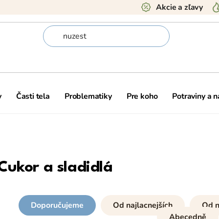
Akcie a zľavy
y
Časti tela
Problematiky
Pre koho
Potraviny a 
Cukor a sladidlá
Doporučujeme
Od najlacnejších
Od n
Abecedně