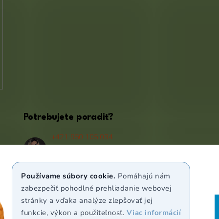
Potrebujete poradiť?
+421 950 105 034
(Po - Pá 9:00 - 17:00)
info@puravia.sk
Používame súbory cookie.
Pomáhajú nám
WhatsApp
zabezpečiť pohodlné prehliadanie webovej
stránky a vďaka analýze zlepšovať jej
funkcie, výkon a použiteľnosť.
Viac informácií