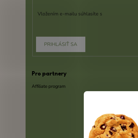
Vložením e-mailu súhlasíte s
podmienkami
ochrany osobných údajov
PRIHLÁSIŤ SA
Pro partnery
Affiliate program