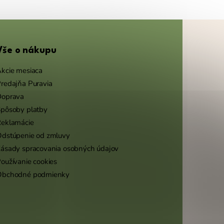
Vše o nákupu
kcie mesiaca
redajňa Puravia
Doprava
pôsoby platby
eklamácie
dstúpenie od zmluvy
ásady spracovania osobných údajov
oužívanie cookies
Obchodné podmienky