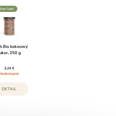
clean label
 Bio kokosový
ukor, 250 g
3,24 €
Nedostupné
DETAIL