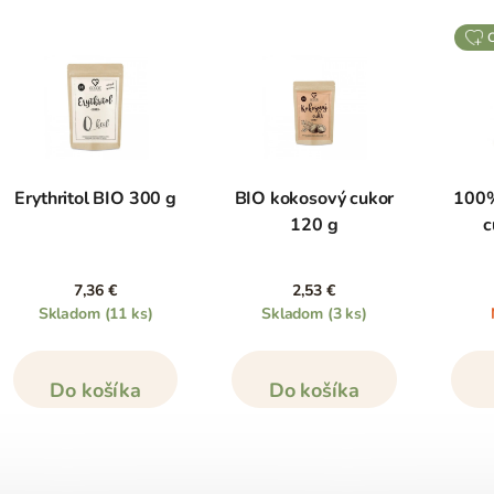
Erythritol BIO 300 g
BIO kokosový cukor
100%
120 g
c
7,36 €
2,53 €
Skladom
(11 ks)
Skladom
(3 ks)
Do košíka
Do košíka