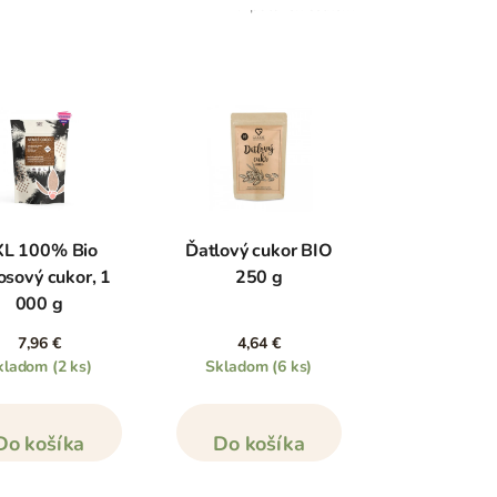
7
položek celkem
L 100% Bio
Ďatlový cukor BIO
osový cukor, 1
250 g
000 g
7,96 €
4,64 €
kladom
(2 ks)
Skladom
(6 ks)
Do košíka
Do košíka