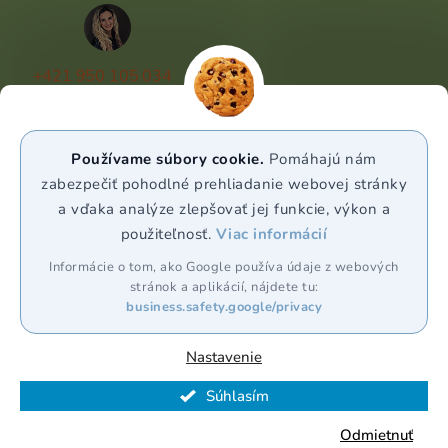
+421 950 105 034
(Po - Pá 9:00 - 17:00)
info@puravia.sk
Používame súbory cookie.
Pomáhajú nám
WhatsApp
zabezpečiť pohodlné prehliadanie webovej stránky
a vďaka analýze zlepšovať jej funkcie, výkon a
použiteľnosť.
Viac informácií
Sledujte nás
Informácie o tom, ako Google používa údaje z webových
stránok a aplikácií, nájdete tu:
business.safety.google/privacy
Nastavenie
Vytvoril Shoptet Premium
Súhlasím
Copyright 2026
Puravia.sk
. Všetky práva vyhradené.
Odmietnuť
Upraviť nastavenie cookies