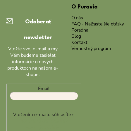
á
O Puravia
p
ä
O nás
Odoberať
t
FAQ - Najčastejšie otázky
Poradna
i
Blog
newsletter
e
Kontakt
Vernostný program
Vložte svoj e-mail a my
Vám budeme zasielať
informácie o nových
produktoch na našom e-
shope.
Email
Vložením e-mailu súhlasíte s
podmienkami ochrany
osobných údajov