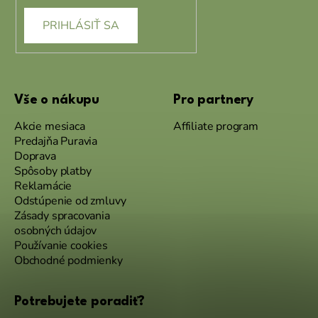
PRIHLÁSIŤ SA
Vše o nákupu
Pro partnery
Akcie mesiaca
Affiliate program
Predajňa Puravia
Doprava
Spôsoby platby
Reklamácie
Odstúpenie od zmluvy
Zásady spracovania
osobných údajov
Používanie cookies
Obchodné podmienky
Potrebujete poradiť?