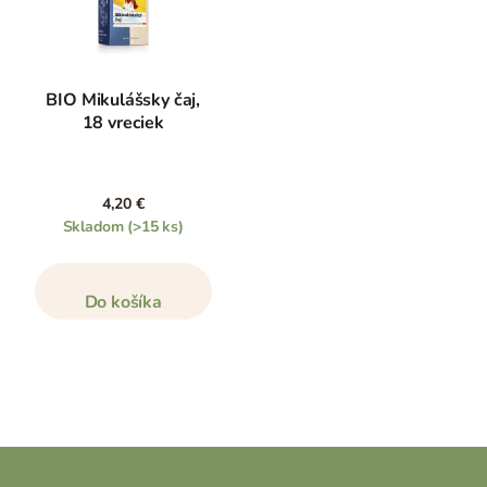
BIO Mikulášsky čaj,
18 vreciek
4,20 €
Skladom
(>15 ks)
Do košíka
Z