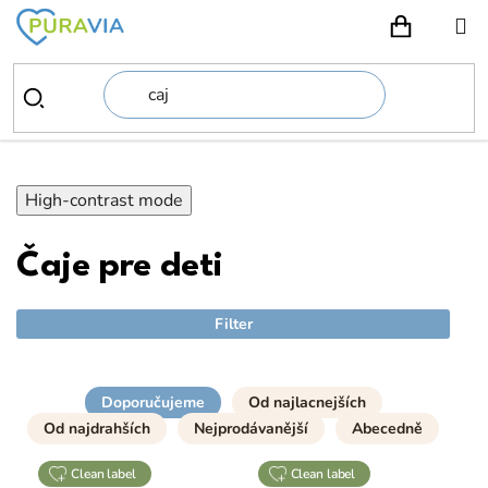
Prejsť
na
NÁKUPN
obsah
High-contrast mode
Čaje pre deti
Filter
Doporučujeme
Od najlacnejších
Od najdrahších
Nejprodávanější
Abecedně
clean label
clean label