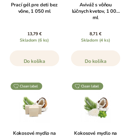
Prací gél pre deti bez
Aviváž s vôňou
vône, 1 050 ml
lúčnych kvetov, 1 000
ml
13,79 €
8,71 €
Skladom
(6 ks)
Skladom
(4 ks)
Do košíka
Do košíka
clean label
clean label
Kokosové mydlo na
Kokosové mydlo na