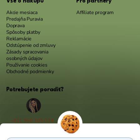
Vše o nákupu
Pro partnery
Akcie mesiaca
Affiliate program
Predajňa Puravia
Doprava
Spôsoby platby
Reklamácie
Odstúpenie od zmluvy
Zásady spracovania
osobných údajov
Používanie cookies
Obchodné podmienky
Potrebujete poradiť?
+421 950 105 034
(Po - Pá 9:00 - 17:00)
info@puravia.sk