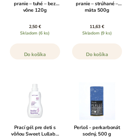
pranie – tuhé – bez
pranie – strúhané –
vône 120g
mäta 500g
2,50 €
11,63 €
Skladom
(6 ks)
Skladom
(9 ks)
Do košíka
Do košíka
Prací gél pre deti s
Perloš - perkarbonát
vôňou Sweet Lullaby,
sodný, 500 g