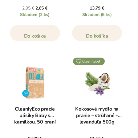
2,95 €
2,65 €
13,79 €
Skladom
(2 ks)
Skladom
(5 ks)
Do košíka
Do košíka
clean label
CleanlyEco pracie
Kokosové mydlo na
pásiky Baby s
pranie – strúhané -
kamilkou, 50 praní
levanduľa 500g