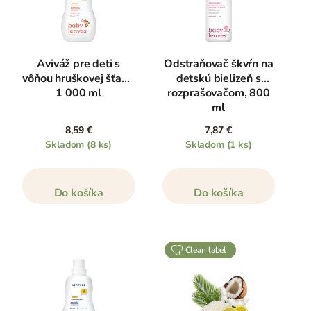
Aviváž pre deti s
Odstraňovač škvŕn na
vôňou hruškovej šťavy,
detskú bielizeň s
1 000 ml
rozprašovačom, 800
ml
8,59 €
7,87 €
Skladom
(8 ks)
Skladom
(1 ks)
Do košíka
Do košíka
clean label