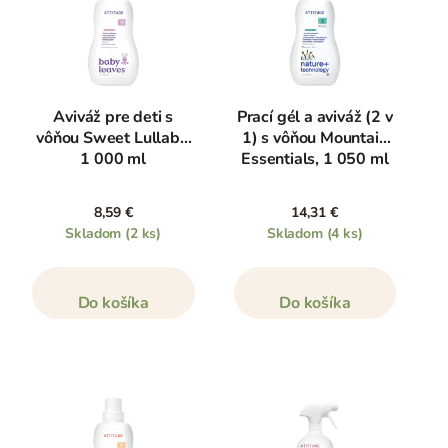
Aviváž pre deti s
Prací gél a aviváž (2 v
vôňou Sweet Lullaby,
1) s vôňou Mountain
1 000 ml
Essentials, 1 050 ml
8,59 €
14,31 €
Skladom
(2 ks)
Skladom
(4 ks)
Do košíka
Do košíka