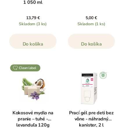
1 050 ml
13,79 €
5,00 €
Skladom
(3 ks)
Skladom
(1 ks)
Do košíka
Do košíka
clean label
Kokosové mydlo na
Prací gél pre deti bez
pranie – tuhé -
vône - náhradný
levanduľa 120g
kanister, 2 l