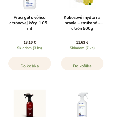
Prací gél s vôňou
Kokosové mydlo na
citrónovej kôry, 1 050
pranie – strúhané -
ml
citrón 500g
13,16 €
11,63 €
Skladom
(3 ks)
Skladom
(7 ks)
Do košíka
Do košíka