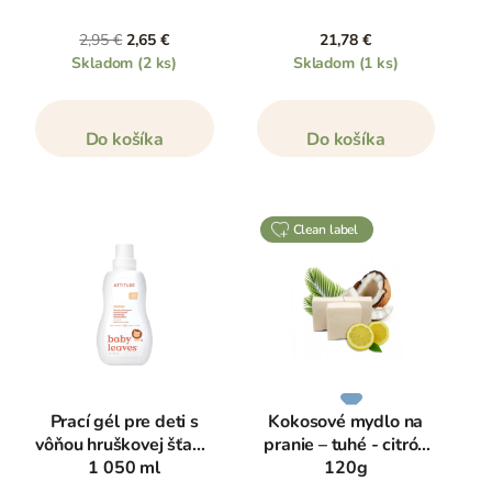
2,95 €
2,65 €
21,78 €
Skladom
(2 ks)
Skladom
(1 ks)
Do košíka
Do košíka
clean label
Prací gél pre deti s
Kokosové mydlo na
vôňou hruškovej šťavy,
pranie – tuhé - citrón
1 050 ml
120g