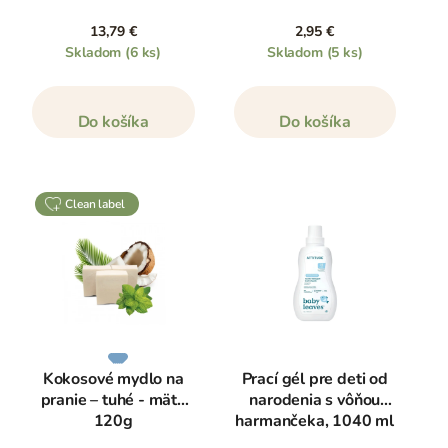
13,79 €
2,95 €
Skladom
(6 ks)
Skladom
(5 ks)
Do košíka
Do košíka
clean label
Kokosové mydlo na
Prací gél pre deti od
pranie – tuhé - mäta
narodenia s vôňou
120g
harmančeka, 1040 ml