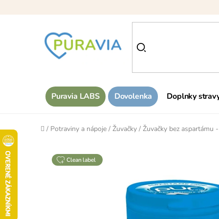
Prejsť
na
obsah
Puravia LABS
Dovolenka
Doplnky strav
Domov
/
Potraviny a nápoje
/
Žuvačky
/
Žuvačky bez aspartámu -
clean label