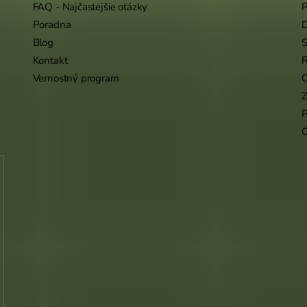
FAQ - Najčastejšie otázky
P
Poradna
Blog
S
Kontakt
R
Vernostný program
O
Z
P