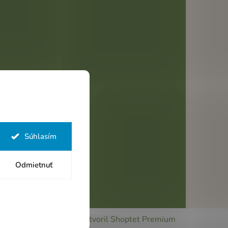
Súhlasím
Odmietnuť
Vytvoril Shoptet Premium