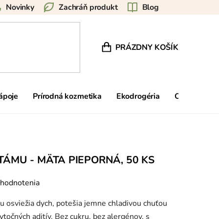
Novinky
Zachráň produkt
Blog
PRÁZDNY KOŠÍK
NÁKUPNÝ KOŠÍK
nápoje
Prírodná kozmetika
Ekodrogéria
Ostatné
ÁMU - MÄTA PIEPORNÁ, 50 KS
 hodnotenia
 osviežia dych, potešia jemne chladivou chuťou
točných aditív. Bez cukru, bez alergénov, s