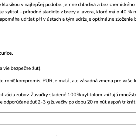
 klasikou v najlepšej podobe: jemne chladivá a bez chemického t
e xylitol – prírodné sladidlo z brezy a javora, ktoré má o 40 % 
napomáha udržať pH v ústach a tým udržuje optimálne zloženie ba
urice,
a vie bezpečne žuť).
te robiť kompromis. PÜR je malá, ale zásadná zmena pre vaše 
lizáciu zubov. Žuvačky sladené 100% xylitolom znižujú množstv
je odporúčané žuť 2-3 g žuvačky po dobu 20 minút aspoň trikrát