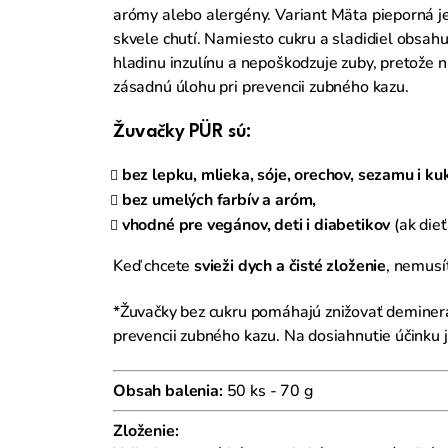
arómy alebo alergény. Variant Mäta pieporná je
skvele chutí. Namiesto cukru a sladidiel obsahuj
hladinu inzulínu a nepoškodzuje zuby, pretože 
zásadnú úlohu pri prevencii zubného kazu.
Žuvačky PÜR sú:
bez lepku, mlieka, sóje, orechov, sezamu i kuk
bez umelých farbív a aróm,
vhodné pre vegánov, deti i diabetikov
(ak dieť
Keď chcete
svieži dych a čisté zloženie
, nemusí
*Žuvačky bez cukru pomáhajú znižovať deminera
prevencii zubného kazu. Na dosiahnutie účinku 
Obsah balenia:
50 ks - 70 g
Zloženie: