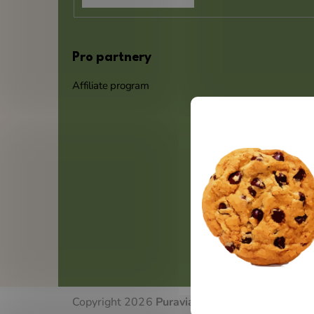
Pro partnery
Affiliate program
Copyright 2026
Puravia.sk
. Všetky práva vyhr