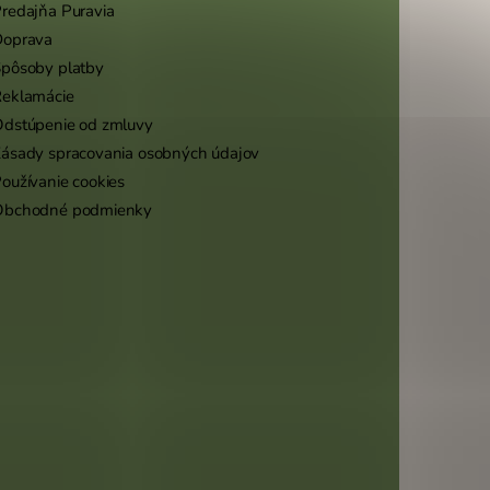
redajňa Puravia
Doprava
pôsoby platby
eklamácie
dstúpenie od zmluvy
ásady spracovania osobných údajov
oužívanie cookies
Obchodné podmienky