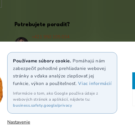
Potrebujete poradiť?
+421 950 105 034
(Po - Pá 9:00 - 17:00)
info@puravia.sk
Používame súbory cookie.
Pomáhajú nám
WhatsApp
zabezpečiť pohodlné prehliadanie webovej
stránky a vďaka analýze zlepšovať jej
funkcie, výkon a použiteľnosť.
Viac informácií
Sledujte nás
Informácie o tom, ako Google používa údaje z
webových stránok a aplikácií, nájdete tu:
business.safety.google/privacy
Nastavenie
adené.
Upraviť nastavenie cookies