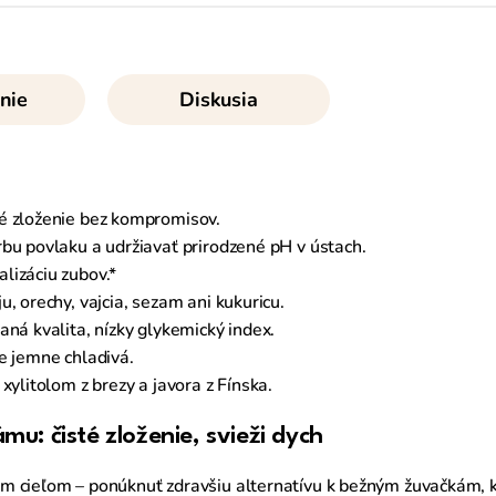
nie
Diskusia
té zloženie bez kompromisov.
rbu povlaku a udržiavať prirodzené pH v ústach.
lizáciu zubov.*
, orechy, vajcia, sezam ani kukuricu.
vaná kvalita, nízky glykemický index.
le jemne chladivá.
 xylitolom z brezy a javora z Fínska.
u: čisté zloženie, svieži dych
m cieľom – ponúknuť zdravšiu alternatívu k bežným žuvačkám, 