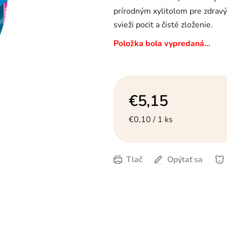
hviezdičiek.
prírodným xylitolom pre zdravý
svieži pocit a čisté zloženie.
Položka bola vypredaná…
€5,15
Jednotková cena:
€0,10 / 1 ks
Tlač
Opýtať sa