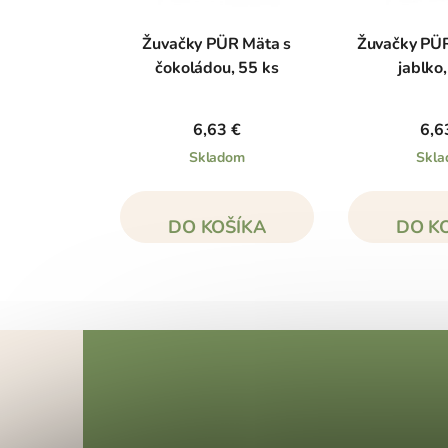
Žuvačky PÜR Mäta s
Žuvačky PÜ
čokoládou, 55 ks
jablko,
6,63 €
6,6
Skladom
Skl
DO KOŠÍKA
DO K
Z
á
p
ä
t