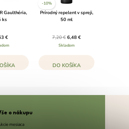
-10%
 Gaulthéria,
Prírodný repelent v spreji,
 ks
50 ml
63 €
7,20 €
6,48 €
adom
Skladom
OŠÍKA
DO KOŠÍKA
Vše o nákupu
kcie mesiaca