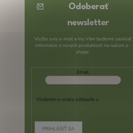
Odoberať
i
e
newsletter
Vložte svoj e-mail a my Vám budeme zasielať
informácie o nových produktoch na našom e-
shope.
Email
Vložením e-mailu súhlasíte s
podmienkami
ochrany osobných údajov
PRIHLÁSIŤ SA