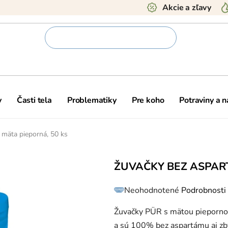
Akcie a zľavy
y
Časti tela
Problematiky
Pre koho
Potraviny a 
 mäta pieporná, 50 ks
ŽUVAČKY BEZ ASPART
Priemerné
Neohodnotené
Podrobnosti
hodnotenie
produktu
je
0,0
Žuvačky PÜR s mätou piepornou
z
5
a sú 100% bez aspartámu aj zby