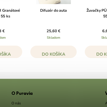
R Granátové
Difuzér do auta
Žuvačky PÜR
 55 ks
55
3 €
25,60 €
6,
adom
Skladom
Skl
OŠÍKA
DO KOŠÍKA
DO K
O Puravia
O nás
A