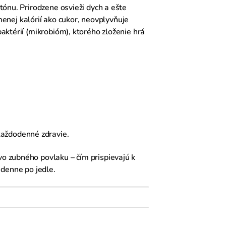
ónu. Prirodzene osvieži dych a ešte
menej kalórií ako cukor, neovplyvňuje
ktérií (mikrobióm), ktorého zloženie hrá
každodenné zdravie.
o zubného povlaku – čím prispievajú k
 denne po jedle.