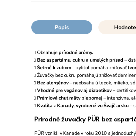
Popis
Hodnote
Obsahuje
prírodné arómy.
Bez aspartámu, cukru a umelých prísad
– čis
Šetrné k zubom
– xylitol pomáha znižovať tvo
Žuvačky bez cukru pomáhajú znižovať deminera
Bez alergénov
– neobsahujú lepok, mlieko, sóju
Vhodné pre vegánov aj diabetikov
– certifiko
Prémiová chuť mäty piepornej
– intenzívna, a
Kvalita z Kanady, vyrobené vo Švajčiarsku
– s
Prírodné žuvačky PÜR bez aspartám
PÜR vznikli v Kanade v roku 2010 s jednoduchý