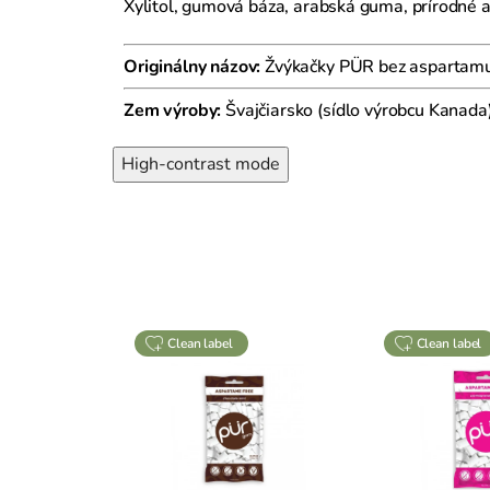
Xylitol, gumová báza, arabská guma, prírodné a
Originálny názov:
Žvýkačky PÜR bez aspartamu 
Zem výroby:
Švajčiarsko (sídlo výrobcu Kanada
High-contrast mode
clean label
clean label