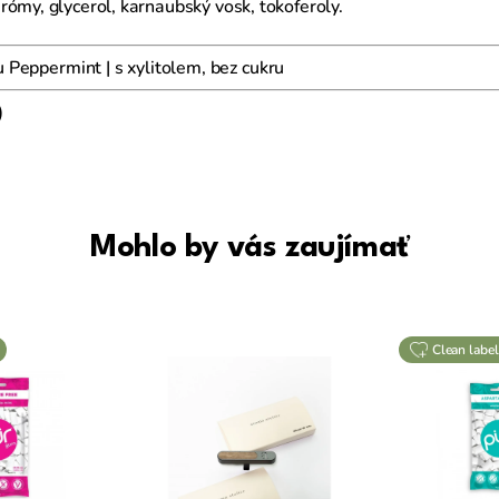
rómy, glycerol, karnaubský vosk, tokoferoly.
Peppermint | s xylitolem, bez cukru
)
Mohlo by vás zaujímať
clean label